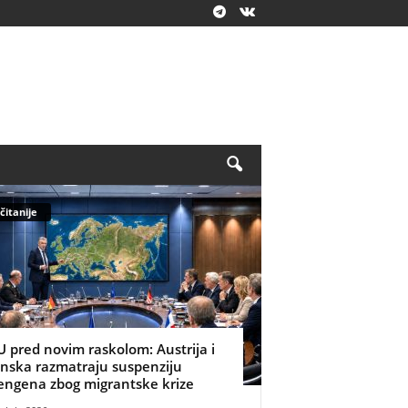
čitanije
U pred novim raskolom: Austrija i
inska razmatraju suspenziju
engena zbog migrantske krize