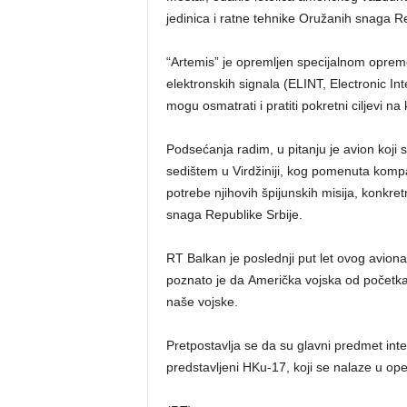
jedinica i ratne tehnike Oružanih snaga Re
“Artemis” je opremljen specijalnom opre
elektronskih signala (ELINT, Electronic I
mogu osmatrati i pratiti pokretni ciljevi na
Podsećanja radim, u pitanju je avion koji 
sedištem u Virdžiniji, kog pomenuta kom
potrebe njihovih špijunskih misija, konkre
snaga Republike Srbije.
RT Balkan je poslednji put let ovog avio
poznato je da Američka vojska od početka 
naše vojske.
Pretpostavlja se da su glavni predmet in
predstavljeni HKu-17, koji se nalaze u ope