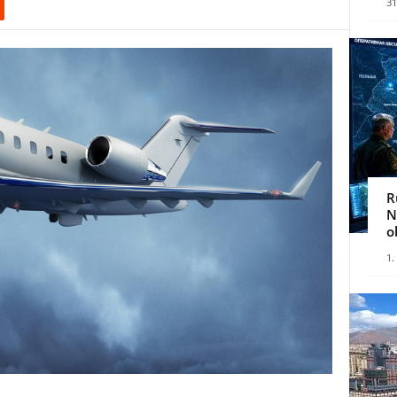
31
R
N
o
1.