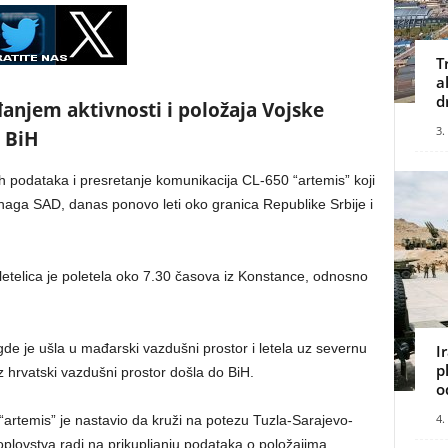
T
a
d
đanjem aktivnosti i položaja Vojske
3.
a BiH
ih podataka i presretanje komunikacija CL-650 “artemis” koji
naga SAD, danas ponovo leti oko granica Republike Srbije i
 letelica je poletela oko 7.30 časova iz Konstance, odnosno
e je ušla u mađarski vazdušni prostor i letela uz severnu
I
p
z hrvatski vazdušni prostor došla do BiH.
o
4.
“artemis” je nastavio da kruži na potezu Tuzla-Sarajevo-
plovstva radi na prikupljanju podataka o položajima