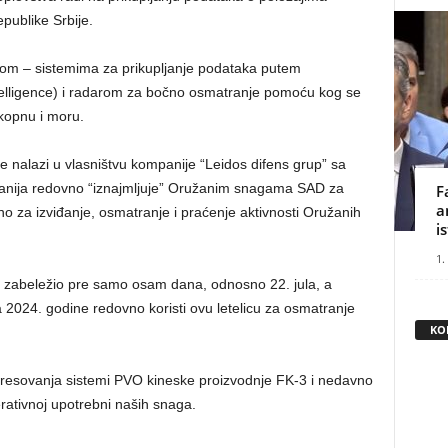
publike Srbije.
mom – sistemima za prikupljanje podataka putem
ntelligence) i radarom za bočno osmatranje pomoću kog se
 kopnu i moru.
se nalazi u vlasništvu kompanije “Leidos difens grup” sa
panija redovno “iznajmljuje” Oružanim snagama SAD za
F
a
tno za izviđanje, osmatranje i praćenje aktivnosti Oružanih
i
1.
na zabeležio pre samo osam dana, odnosno 22. jula, a
2024. godine redovno koristi ovu letelicu za osmatranje
KO
teresovanja sistemi PVO kineske proizvodnje FK-3 i nedavno
rativnoj upotrebni naših snaga.