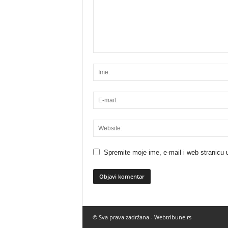
Spremite moje ime, e-mail i web stranicu 
© Sva prava zadržana -
Webtribune.rs