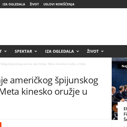
IZA OGLEDALA
ŽIVOT
USLOVI KORIŠĆENJA
T
SPEKTAR
IZA OGLEDALA
ŽIVOT
čkog špijunskog aviona oko Srbije: Meta kinesko oružje u Srbiji
Naj
nje američkog špijunskog
 Meta kinesko oružje u
E
F
Š