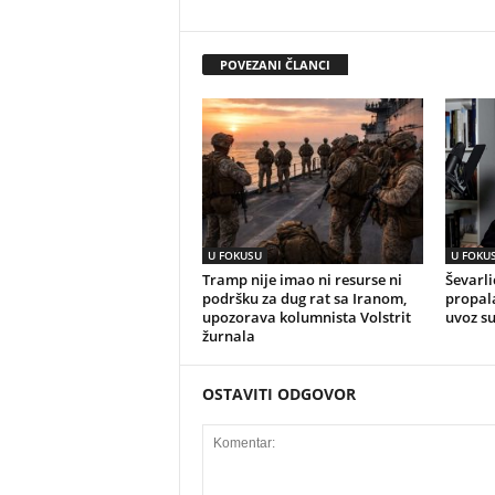
POVEZANI ČLANCI
U FOKUSU
U FOKU
Tramp nije imao ni resurse ni
Ševarli
podršku za dug rat sa Iranom,
propala
upozorava kolumnista Volstrit
uvoz s
žurnala
OSTAVITI ODGOVOR