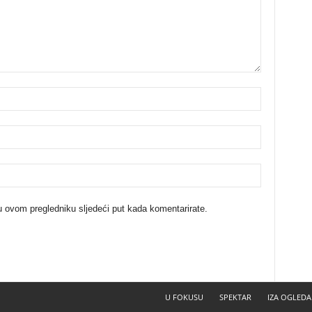
u ovom pregledniku sljedeći put kada komentarirate.
U FOKUSU
SPEKTAR
IZA OGLEDA