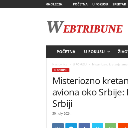
06.08.2026.
POČETNA
U FOKUSU
SPEKTAR
W
e
b
T
r
i
b
POČETNA
U FOKUSU
ŽIVO
u
n
Naslovnica
U FOKUSU
Misteriozno kretanje ameri
e
U FOKUSU
Misteriozno kreta
aviona oko Srbije:
Srbiji
30. July 2024.