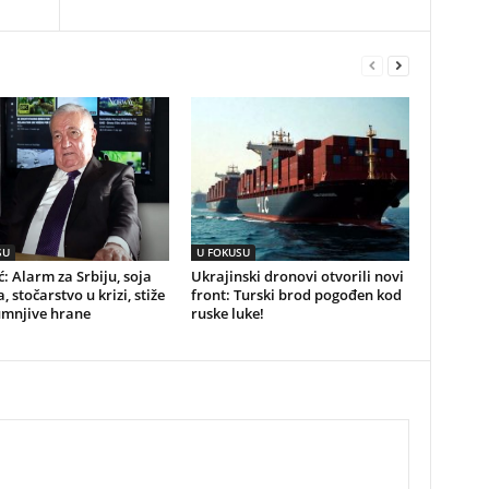
SU
U FOKUSU
ć: Alarm za Srbiju, soja
Ukrajinski dronovi otvorili novi
, stočarstvo u krizi, stiže
front: Turski brod pogođen kod
umnjive hrane
ruske luke!