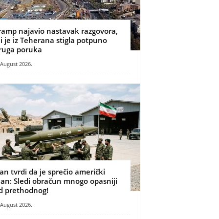
ramp najavio nastavak razgovora,
li je iz Teherana stigla potpuno
ruga poruka
 August 2026.
ran tvrdi da je sprečio američki
lan: Sledi obračun mnogo opasniji
d prethodnog!
 August 2026.