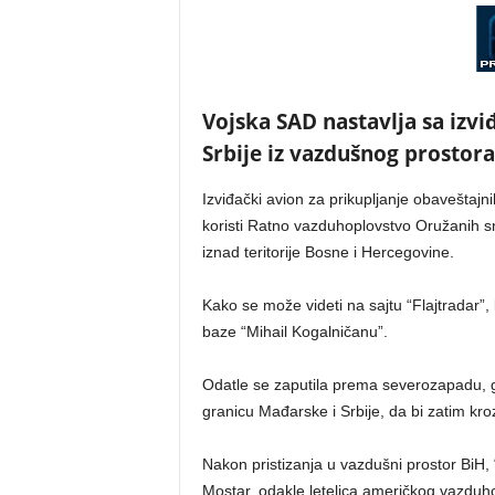
Vojska SAD nastavlja sa izvi
Srbije iz vazdušnog prostor
Izviđački avion za prikupljanje obaveštajn
koristi Ratno vazduhoplovstvo Oružanih s
iznad teritorije Bosne i Hercegovine.
Kako se može videti na sajtu “Flajtradar”,
baze “Mihail Kogalničanu”.
Odatle se zaputila prema severozapadu, gd
granicu Mađarske i Srbije, da bi zatim kro
Nakon pristizanja u vazdušni prostor BiH, 
Mostar, odakle letelica američkog vazduho