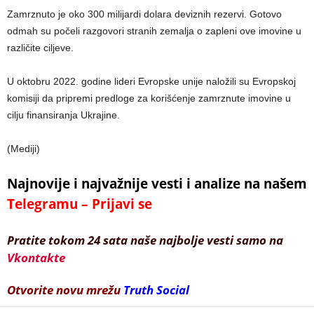
Zamrznuto je oko 300 milijardi dolara deviznih rezervi. Gotovo
odmah su počeli razgovori stranih zemalja o zapleni ove imovine u
različite ciljeve.
U oktobru 2022. godine lideri Evropske unije naložili su Evropskoj
komisiji da pripremi predloge za korišćenje zamrznute imovine u
cilju finansiranja Ukrajine.
(Mediji)
Najnovije i najvažnije vesti i analize na našem
Telegramu – Prijavi se
Pratite tokom 24 sata naše najbolje vesti samo na
Vkontakte
Otvorite novu mrežu
Truth Social