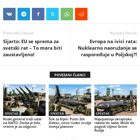
Prethodni članak
Naredni članak
Sijarto: EU se sprema za
Evropa na ivici rata:
svetski rat – To mora biti
Nuklearno naoružanje se
zaustavljeno!
raspoređuje u Poljskoj?!
POVEZANI ČLANCI
SPEKTAR
SPEKTAR
SPEKTAR
Ruski general traži udar
Šok za Kijev: Putin želi
Najopasnija ukrajinska
na NATO: Dosta je bilo,
Odesu, novo rusko oružje
raketa do sada: Može da
vreme je za odgovor
menja planove
pogodi ciljeve širom
Rusije