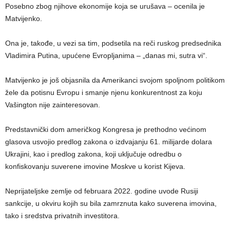
Posebno zbog njihove ekonomije koja se urušava – ocenila je
Matvijenko.
Ona je, takođe, u vezi sa tim, podsetila na reči ruskog predsednika
Vladimira Putina, upućene Evropljanima – „danas mi, sutra vi“.
Matvijenko je još objasnila da Amerikanci svojom spoljnom politikom
žele da potisnu Evropu i smanje njenu konkurentnost za koju
Vašington nije zainteresovan.
Predstavnički dom američkog Kongresa je prethodno većinom
glasova usvojio predlog zakona o izdvajanju 61. milijarde dolara
Ukrajini, kao i predlog zakona, koji uključuje odredbu o
konfiskovanju suverene imovine Moskve u korist Kijeva.
Neprijateljske zemlje od februara 2022. godine uvode Rusiji
sankcije, u okviru kojih su bila zamrznuta kako suverena imovina,
tako i sredstva privatnih investitora.