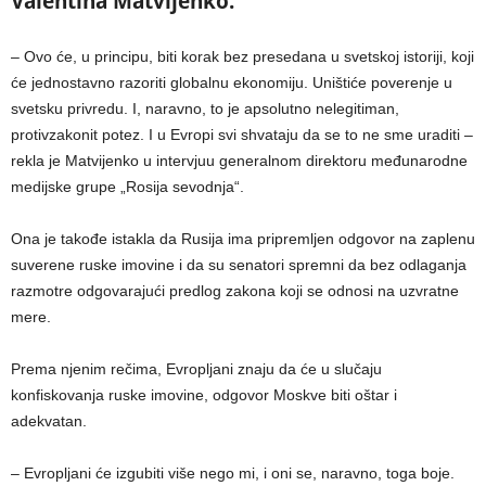
Valentina Matvijenko.
– Ovo će, u principu, biti korak bez presedana u svetskoj istoriji, koji
će jednostavno razoriti globalnu ekonomiju. Uništiće poverenje u
svetsku privredu. I, naravno, to je apsolutno nelegitiman,
protivzakonit potez. I u Evropi svi shvataju da se to ne sme uraditi –
rekla je Matvijenko u intervjuu generalnom direktoru međunarodne
medijske grupe „Rosija sevodnja“.
Ona je takođe istakla da Rusija ima pripremljen odgovor na zaplenu
suverene ruske imovine i da su senatori spremni da bez odlaganja
razmotre odgovarajući predlog zakona koji se odnosi na uzvratne
mere.
Prema njenim rečima, Evropljani znaju da će u slučaju
konfiskovanja ruske imovine, odgovor Moskve biti oštar i
adekvatan.
– Evropljani će izgubiti više nego mi, i oni se, naravno, toga boje.