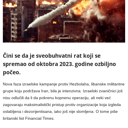
Čini se da je sveobuhvatni rat koji se
spremao od oktobra 2023. godine ozbiljno
počeo.
Nova faza izraelske kampanje protiv Hezbolaha, libanske militantne
grupe koju podržava Iran, bila je intenzivna. Izraelski zvaničnici još
nisu odlučili da li da pokrenu kopnenu operaciju, ali neki već
zagovaraju maksimalistički pristup protiv organizacije koja izgleda
oslabljena i dezorijentisana, iako još nije slomljena. O tome piše
britanski list Financial Times.