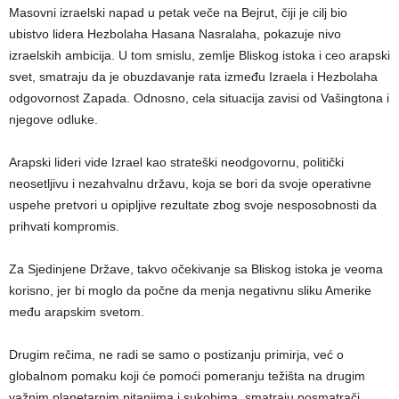
Masovni izraelski napad u petak veče na Bejrut, čiji je cilj bio
ubistvo lidera Hezbolaha Hasana Nasralaha, pokazuje nivo
izraelskih ambicija. U tom smislu, zemlje Bliskog istoka i ceo arapski
svet, smatraju da je obuzdavanje rata između Izraela i Hezbolaha
odgovornost Zapada. Odnosno, cela situacija zavisi od Vašingtona i
njegove odluke.
Arapski lideri vide Izrael kao strateški neodgovornu, politički
neosetljivu i nezahvalnu državu, koja se bori da svoje operativne
uspehe pretvori u opipljive rezultate zbog svoje nesposobnosti da
prihvati kompromis.
Za Sjedinjene Države, takvo očekivanje sa Bliskog istoka je veoma
korisno, jer bi moglo da počne da menja negativnu sliku Amerike
među arapskim svetom.
Drugim rečima, ne radi se samo o postizanju primirja, već o
globalnom pomaku koji će pomoći pomeranju težišta na drugim
važnim planetarnim pitanjima i sukobima, smatraju posmatrači