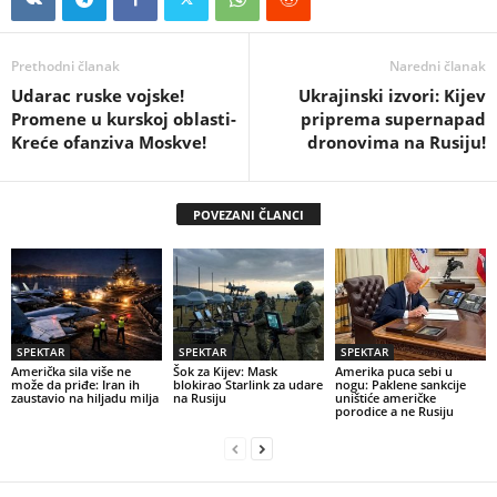
Prethodni članak
Naredni članak
Udarac ruske vojske!
Ukrajinski izvori: Kijev
Promene u kurskoj oblasti-
priprema supernapad
Kreće ofanziva Moskve!
dronovima na Rusiju!
POVEZANI ČLANCI
SPEKTAR
SPEKTAR
SPEKTAR
Američka sila više ne
Šok za Kijev: Mask
Amerika puca sebi u
može da priđe: Iran ih
blokirao Starlink za udare
nogu: Paklene sankcije
zaustavio na hiljadu milja
na Rusiju
uništiće američke
porodice a ne Rusiju