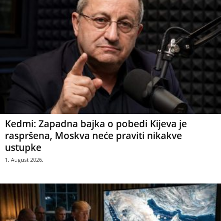
Kedmi: Zapadna bajka o pobedi Kijeva je
raspršena, Moskva neće praviti nikakve
ustupke
1. August 2026.