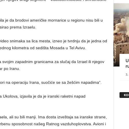
a je da brodovi američke mornarice u regionu nisu bili u
nsirao prema Izraelu.
ideo snimaka sa lica mesta, izneo je tvrdnju da je jedna od
jednog kilometra od sedišta Mosada u Tel Avivu.
U
a svojim zapadnim granicama za slučaj da Izrael ili njegov
r
r po Iranu.
3.
ori na operaciju Irana, suočiće se sa žešćim napadima“.
KO
 Ukolova, izjavila je da je iranski raketni napad
ela, ali su bili manji. Ima dosta izveštaja sa iranske strane,
orbenu sposobnost našeg Ratnog vazduhoplovstva. Avioni i