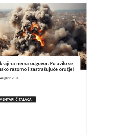
krajina nema odgovor: Pojavilo se
usko razorno i zastrašujuće oružje!
 August 2026.
MENTARI ČITALACA