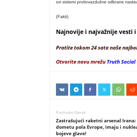
svi sistemi protivvazdušne odbrane nastavl
(Fakti)
Najnovije i najvažnije vesti
Pratite tokom 24 sata naše najbo
Otvorite novu mrežu
Truth Social
Prethodni članak
Zastrašujući raketni arsenal Irana:
dometu pola Evrope, imaju i nukle
bojeve glave!