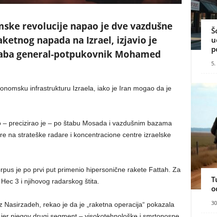
mske revolucije napao je dve vazdušne
Š
ketnog napada na Izrael, izjavio je
u
p
štaba general-potpukovnik Mohamed
5.
onomsku infrastrukturu Izraela, iako je Iran mogao da je
o – precizirao je – po štabu Mosada i vazdušnim bazama
re na strateške radare i koncentracione centre izraelske
rpus je po prvi put primenio hipersonične rakete Fattah. Za
T
 Hec 3 i njihovog radarskog štita.
o
30
z Nasirzadeh, rekao je da je „raketna operacija“ pokazala
 jer njegov drugi segment – visokotehnološke i smrtonosne