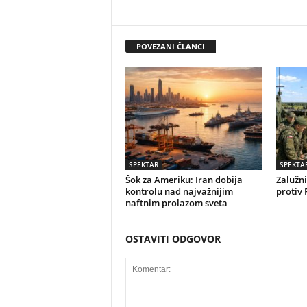
POVEZANI ČLANCI
SPEKTAR
SPEKTA
Šok za Ameriku: Iran dobija
Zalužni
kontrolu nad najvažnijim
protiv 
naftnim prolazom sveta
OSTAVITI ODGOVOR