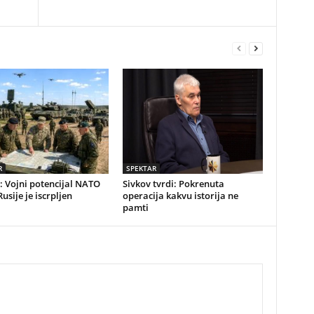
R
SPEKTAR
: Vojni potencijal NATO
Sivkov tvrdi: Pokrenuta
Rusije je iscrpljen
operacija kakvu istorija ne
pamti