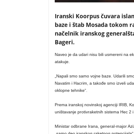
Iranski Koorpus čuvara isla
baze i štab Mosada tokom ra
načelnik iranskog general
Bageri.
Naveo je da udari nisu bili usmereni na ek
atakuje.
„Napali smo samo vojne baze. Udarili sm
Navatim i Hacrim, a takođe smo izveli uda
oklopne tehnike“.
Prema iranskoj novinskoj agenciji IRIB, Ko
uništavanje protivraketnih sistema Hec 2 i
Ministar odbrane Irana, general-major Azi
„samo deo iranskog raketnog potencijala“