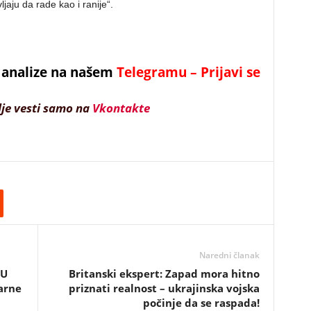
jaju da rade kao i ranije“.
 i analize na našem
Telegramu – Prijavi se
lje vesti samo na
Vkontakte
Naredni članak
 U
Britanski ekspert: Zapad mora hitno
arne
priznati realnost – ukrajinska vojska
počinje da se raspada!