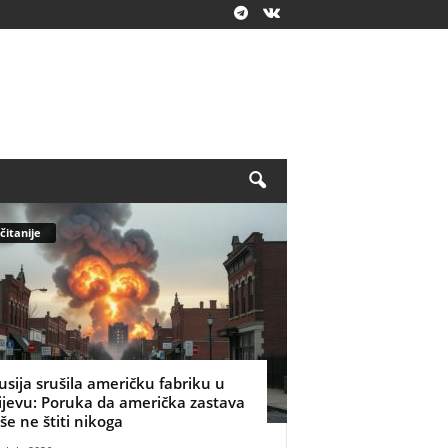
čitanije
usija srušila američku fabriku u
ijevu: Poruka da američka zastava
iše ne štiti nikoga