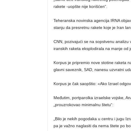
rakete -uopšte nije korišćen“.
Teheranska novinska agencija IRNA objavil
stanju da presretnu rakete koje je Iran la
CNN, pozivajući se na sopstvenu analizu v
iranskih raketa eksplodirala na manje od 
Korpus je pripremio nove stotine raketa n
glavni saveznik, SAD, nanesu uzvratni uda
Korpus je čak saopštio: «Ako Izrael odgov
Međutim, portparolka izraelske vojske, Ana
„prouzrokovao minimalnu štetu“:
„Bilo je nekih pogodaka u centru i jugu Izra
pa je važno naglasiti da nema štete po b