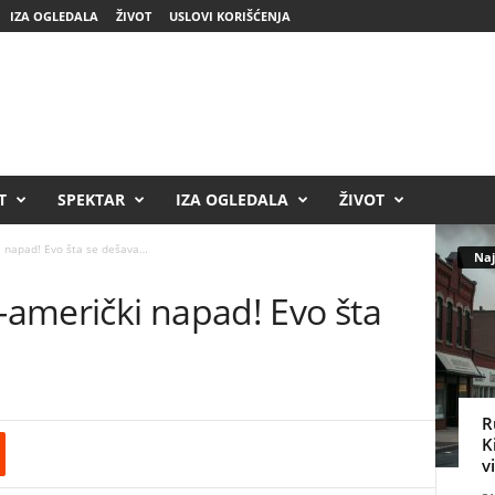
IZA OGLEDALA
ŽIVOT
USLOVI KORIŠĆENJA
T
SPEKTAR
IZA OGLEDALA
ŽIVOT
i napad! Evo šta se dešava…
Naj
o-američki napad! Evo šta
R
K
v