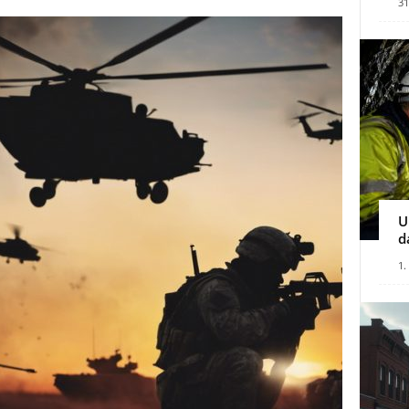
31
U
d
1.