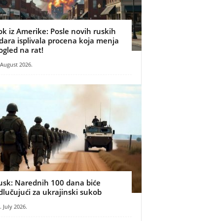
ok iz Amerike: Posle novih ruskih
dara isplivala procena koja menja
ogled na rat!
 August 2026.
usk: Narednih 100 dana biće
dlučujući za ukrajinski sukob
. July 2026.