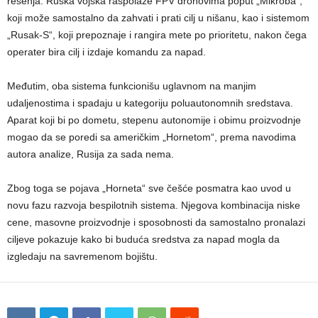
rešenja. Ruska vojska raspolaže FPV dronovima poput „Mikroba“,
koji može samostalno da zahvati i prati cilj u nišanu, kao i sistemom
„Rusak-S“, koji prepoznaje i rangira mete po prioritetu, nakon čega
operater bira cilj i izdaje komandu za napad.
Međutim, oba sistema funkcionišu uglavnom na manjim
udaljenostima i spadaju u kategoriju poluautonomnih sredstava.
Aparat koji bi po dometu, stepenu autonomije i obimu proizvodnje
mogao da se poredi sa američkim „Hornetom“, prema navodima
autora analize, Rusija za sada nema.
Zbog toga se pojava „Horneta“ sve češće posmatra kao uvod u
novu fazu razvoja bespilotnih sistema. Njegova kombinacija niske
cene, masovne proizvodnje i sposobnosti da samostalno pronalazi
ciljeve pokazuje kako bi buduća sredstva za napad mogla da
izgledaju na savremenom bojištu.