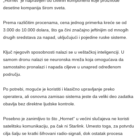
„Hornet“ je napravljen od civilnih komponenti koje proizvode
desetine kompanija širom sveta.
Prema različitim procenama, cena jednog primerka kreće se od
3.000 do 10.000 dolara, što ga čini značajno jeftinijim od mnogih
drugih sredstava za napad, uključujući i pojedine ruske sisteme.
Ključ njegovih sposobnosti nalazi se u veštačkoj inteligenciji. U
samom dronu nalazi se neuronska mreža koja omogućava da
samostalno pronalazi i napada ciljeve u unapred određenom
području.
Po potrebi, moguće je koristiti i klasično upravljanje preko
operatera, ali osnovna zamisao sistema jeste da veliki deo zadatka
obavlja bez direktne ljudske kontrole.
Posebno je zanimljivo to što „Hornet“ u većini slučajeva ne koristi
satelitsku komunikaciju, pa čak ni Starlink. Umesto toga, za potvrdu
cilja šalju se kratki šifrovani radio-signali, dok ostatak procesa