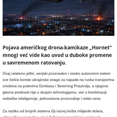
Pojava američkog drona-kamikaze „Hornet“
mnogi već vide kao uvod u duboke promene
u savremenom ratovanju.
Ovaj relativno jeftin, serijski proizveden i visoko autonomni sistem
sve češće koriste ukrajinske snage za napade na ruska transportna
sredstva na putevima Donbasa i Severnog Priazovlja, a njegova
glavna prednost nije u skupim tehnologijama, već u kombinaciji
veštačke inteligencije, jednostavne proizvodnje i niske cene.
Za razliku od brojnih sistema čiji razvoj košta milijarde dolara,