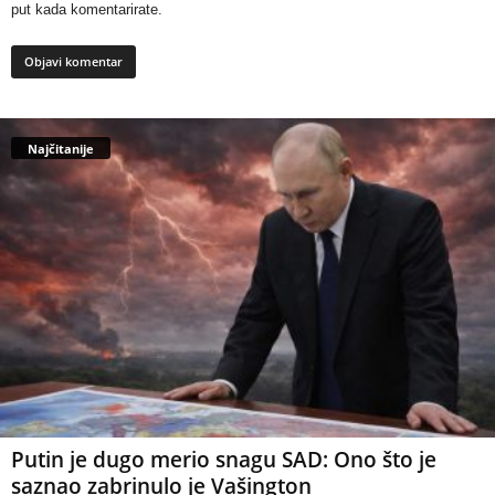
put kada komentarirate.
Najčitanije
Putin je dugo merio snagu SAD: Ono što je
saznao zabrinulo je Vašington