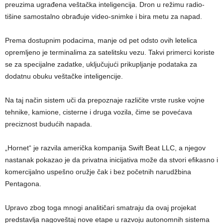
preuzima ugrađena veštačka inteligencija. Dron u režimu radio-
tišine samostalno obrađuje video-snimke i bira metu za napad.
Prema dostupnim podacima, manje od pet odsto ovih letelica
opremljeno je terminalima za satelitsku vezu. Takvi primerci koriste
se za specijalne zadatke, uključujući prikupljanje podataka za
dodatnu obuku veštačke inteligencije.
Na taj način sistem uči da prepoznaje različite vrste ruske vojne
tehnike, kamione, cisterne i druga vozila, čime se povećava
preciznost budućih napada.
„Hornet“ je razvila američka kompanija Swift Beat LLC, a njegov
nastanak pokazao je da privatna inicijativa može da stvori efikasno i
komercijalno uspešno oružje čak i bez početnih narudžbina
Pentagona.
Upravo zbog toga mnogi analitičari smatraju da ovaj projekat
predstavlja nagoveštaj nove etape u razvoju autonomnih sistema