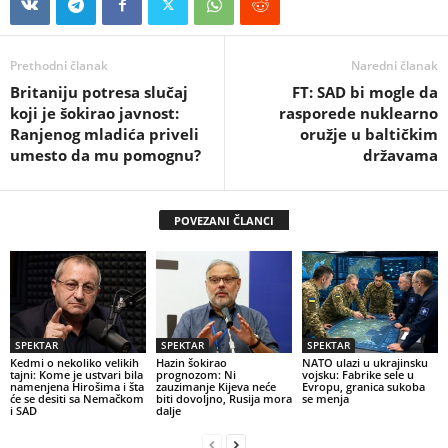
Prethodni članak
Naredni članak
Britaniju potresa slučaj
FT: SAD bi mogle da
koji je šokirao javnost:
rasporede nuklearno
Ranjenog mladića priveli
oružje u baltičkim
umesto da mu pomognu?
državama
POVEZANI ČLANCI
SPEKTAR
SPEKTAR
SPEKTAR
Kedmi o nekoliko velikih
Hazin šokirao
NATO ulazi u ukrajinsku
tajni: Kome je ustvari bila
prognozom: Ni
vojsku: Fabrike sele u
namenjena Hirošima i šta
zauzimanje Kijeva neće
Evropu, granica sukoba
će se desiti sa Nemačkom
biti dovoljno, Rusija mora
se menja
i SAD
dalje