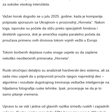
za sukobe visokog intenziteta.
Važan korak dogodio se u julu 2025. godine, kada je kompanija
potpisala sporazum sa Ukrajinom o proizvodnji „Horneta“. Nakon
toga, isporuke su počele da stižu preko specijalnih fondova i
direktnih ugovora, dok je američka vojska paralelno počela da
proučava primenu ovih dronova tokom vojnih vežbi u Evropi.
Tokom borbenih dejstava ruske snage uspele su da zaplene
nekoliko neoštećenih primeraka „Horneta“.
Ruski stručnjaci detaljno su analizirali hardverski deo sistema, ali za
sada nisu uspeli da u potpunosti prouče njegov najvredniji deo –
algoritme i rezultate dugotrajnog treniranja veštačke inteligencije na
hiljadama fotografija ruske tehnike. Ipak, procenjuje se da je to
samo pitanje vremena.
Upravo tu se vidi i jedna od glavnih razlika između ruskih i zapadnih