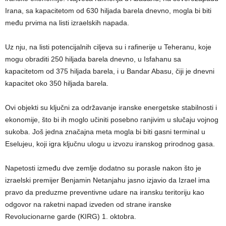
Irana, sa kapacitetom od 630 hiljada barela dnevno, mogla bi biti
među prvima na listi izraelskih napada.
Uz nju, na listi potencijalnih ciljeva su i rafinerije u Teheranu, koje
mogu obraditi 250 hiljada barela dnevno, u Isfahanu sa
kapacitetom od 375 hiljada barela, i u Bandar Abasu, čiji je dnevni
kapacitet oko 350 hiljada barela.
Ovi objekti su ključni za održavanje iranske energetske stabilnosti i
ekonomije, što bi ih moglo učiniti posebno ranjivim u slučaju vojnog
sukoba. Još jedna značajna meta mogla bi biti gasni terminal u
Eselujeu, koji igra ključnu ulogu u izvozu iranskog prirodnog gasa.
Napetosti između dve zemlje dodatno su porasle nakon što je
izraelski premijer Benjamin Netanjahu jasno izjavio da Izrael ima
pravo da preduzme preventivne udare na iransku teritoriju kao
odgovor na raketni napad izveden od strane iranske
Revolucionarne garde (KIRG) 1. oktobra.