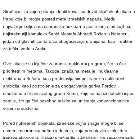
Stručnjaci za vojna pitanja identifikovali su devet ključnih objekata u
Iranu koje bi mogle postati mete izraelskih napada. Među
najvažnijim ciljevima su iranska nuklearna postrojenja, od kojih su
najistaknutiji kompleks Šahid Mostafa Ahmadi Rošan u Natencu,
jedan od glavnih centara za obogaćivanje uranijuma, kao i reaktor
za tešku vodu u Araku.
Ove lokacije su ključne za iranski nuklearni program, što ih čini
prioritetnim metama. Takođe, značajna meta je i nuklearna
elektrana u Bušeru, koja predstavlja simbol iranskih nuklearnih
ambicija, kao i postrojenje za obogaćivanje goriva Fordov,
smešteno u blizini svetog grada Koma, koje se nalazi duboko ispod
zemlje, što ga čini posebno teškim za uništenje konvencionalnim
vojnim sredstvima.
Pored nuklearnih objekata, izraelske vojne snage mogle bi se
usmeriti na iransku naftnu industriju, koja predstavlja vitalni deo
iranske ekonomije. Najveća rafinerija u Abadanu, na severozapadu