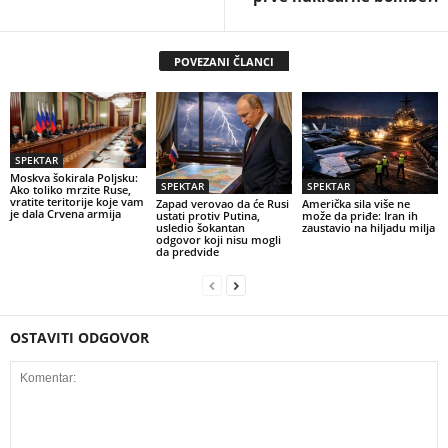
POVEZANI ČLANCI
SPEKTAR
Moskva šokirala Poljsku:
SPEKTAR
SPEKTAR
Ako toliko mrzite Ruse,
vratite teritorije koje vam
Zapad verovao da će Rusi
Američka sila više ne
je dala Crvena armija
ustati protiv Putina,
može da priđe: Iran ih
usledio šokantan
zaustavio na hiljadu milja
odgovor koji nisu mogli
da predvide
OSTAVITI ODGOVOR