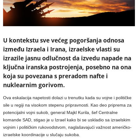
U kontekstu sve većeg pogoršanja odnosa
između Izraela i Irana, izraelske vlasti su
izrazile jasnu odlučnost da izvedu napade na
ključna iranska postrojenja, posebno na ona
koja su povezana s preradom nafte i
nuklearnim gorivom.
Ova eskalacija napetosti dolazi u trenutku kada su vojne i političke
sile u regiji na visokom stepenu pripravnosti. Kao deo priprema za
potencijalni vojni sukob, general Majkl Kurila, šef Centralne
komande SAD, stigao je u Izrael kako bi se uskladio sa izraelskim
vojnim i političkim rukovodstvom, naglašavajući važnost američko-
izraelske koordinacije u slučaju sukoba.