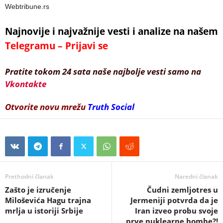
Webtribune.rs
Najnovije i najvažnije vesti i analize na našem
Telegramu – Prijavi se
Pratite tokom 24 sata naše najbolje vesti samo na
Vkontakte
Otvorite novu mrežu
Truth Social
Prethodni članak
Naredni članak
Zašto je izručenje
Čudni zemljotres u
Miloševića Hagu trajna
Jermeniji potvrda da je
mrlja u istoriji Srbije
Iran izveo probu svoje
prve nuklearne bombe?!