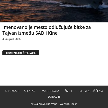
Imenovano je mesto odlučujuće bitke za
Tajvan između SAD i Kine
4. August 2026.
KOMENTARI ČITALACA
U FOKUSU
SPEKTAR
IZA OGLEDALA
ŽIVOT
USLOVI KORIŠĆENJA
DONACIJE
© Sva prava zadržana -
Webtribune.rs