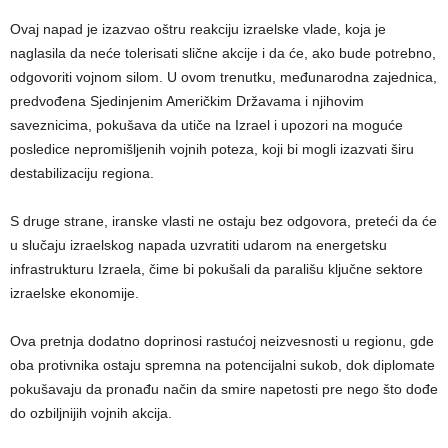
Ovaj napad je izazvao oštru reakciju izraelske vlade, koja je
naglasila da neće tolerisati slične akcije i da će, ako bude potrebno,
odgovoriti vojnom silom. U ovom trenutku, međunarodna zajednica,
predvođena Sjedinjenim Američkim Državama i njihovim
saveznicima, pokušava da utiče na Izrael i upozori na moguće
posledice nepromišljenih vojnih poteza, koji bi mogli izazvati širu
destabilizaciju regiona.
S druge strane, iranske vlasti ne ostaju bez odgovora, preteći da će
u slučaju izraelskog napada uzvratiti udarom na energetsku
infrastrukturu Izraela, čime bi pokušali da parališu ključne sektore
izraelske ekonomije.
Ova pretnja dodatno doprinosi rastućoj neizvesnosti u regionu, gde
oba protivnika ostaju spremna na potencijalni sukob, dok diplomate
pokušavaju da pronađu način da smire napetosti pre nego što dođe
do ozbiljnijih vojnih akcija.