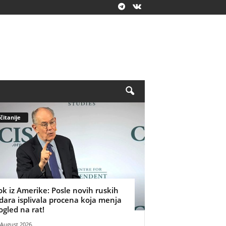
čitanije
ok iz Amerike: Posle novih ruskih
dara isplivala procena koja menja
ogled na rat!
 August 2026.