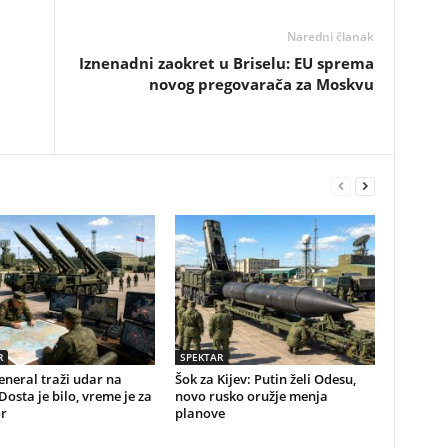
Naredni članak
Iznenadni zaokret u Briselu: EU sprema
novog pregovarača za Moskvu
R
SPEKTAR
eneral traži udar na
Šok za Kijev: Putin želi Odesu,
osta je bilo, vreme je za
novo rusko oružje menja
r
planove