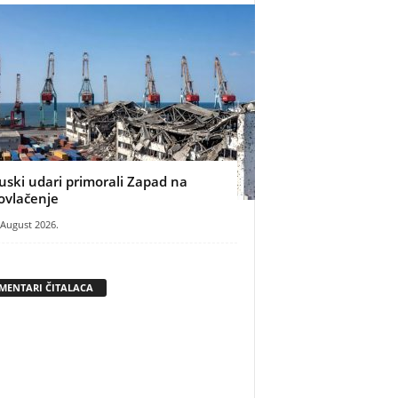
uski udari primorali Zapad na
ovlačenje
 August 2026.
MENTARI ČITALACA