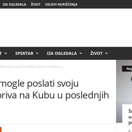
IZA OGLEDALA
ŽIVOT
USLOVI KORIŠĆENJA
T
SPEKTAR
IZA OGLEDALA
ŽIVOT
ati svoju najveću pošiljku goriva na Kubu u...
Naj
mogle poslati svoju
oriva na Kubu u poslednjih
Š
u
p
4.