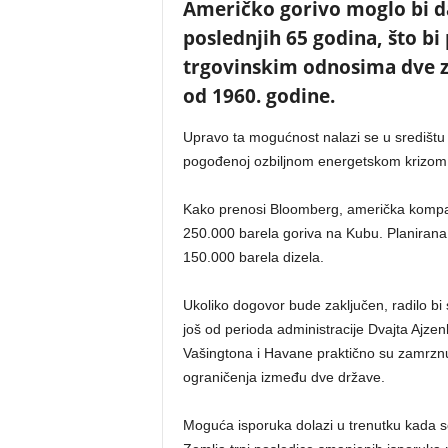
Američko gorivo moglo bi da
poslednjih 65 godina, što bi
trgovinskim odnosima dve ze
od 1960. godine.
Upravo ta mogućnost nalazi se u središtu 
pogođenoj ozbiljnom energetskom krizom
Kako prenosi Bloomberg, američka kompa
250.000 barela goriva na Kubu. Planirana
150.000 barela dizela.
Ukoliko dogovor bude zaključen, radilo bi
još od perioda administracije Dvajta Ajze
Vašingtona i Havane praktično su zamrznu
ograničenja između dve države.
Moguća isporuka dolazi u trenutku kada 