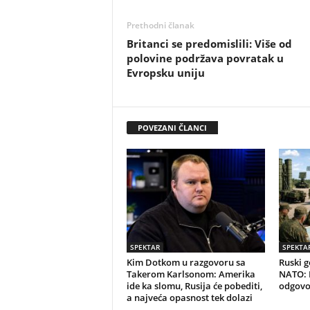
Prethodni članak
Britanci se predomislili: Više od
polovine podržava povratak u
Evropsku uniju
POVEZANI ČLANCI
SPEKTAR
SPEKTA
Kim Dotkom u razgovoru sa
Ruski g
Takerom Karlsonom: Amerika
NATO: D
ide ka slomu, Rusija će pobediti,
odgovo
a najveća opasnost tek dolazi