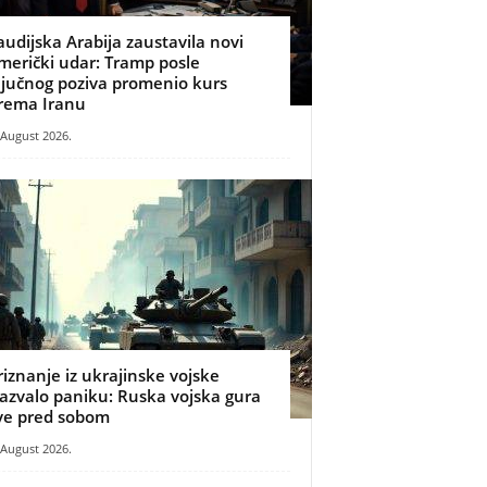
audijska Arabija zaustavila novi
merički udar: Tramp posle
ljučnog poziva promenio kurs
rema Iranu
 August 2026.
riznanje iz ukrajinske vojske
zazvalo paniku: Ruska vojska gura
ve pred sobom
 August 2026.