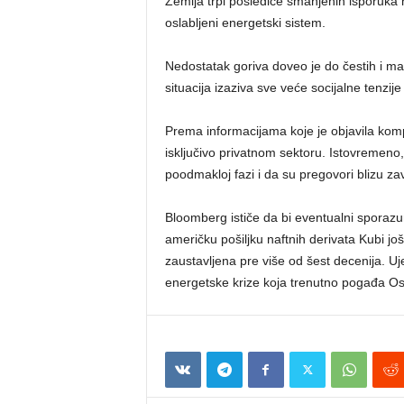
Zemlja trpi posledice smanjenih isporuka n
oslabljeni energetski sistem.
Nedostatak goriva doveo je do čestih i ma
situacija izaziva sve veće socijalne tenzi
Prema informacijama koje je objavila kom
isključivo privatnom sektoru. Istovremeno
poodmakloj fazi i da su pregovori blizu za
Bloomberg ističe da bi eventualni sporazum
američku pošiljku naftnih derivata Kubi j
zaustavljena pre više od šest decenija. U
energetske krize koja trenutno pogađa Os