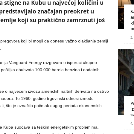
 stigne na Kubu u najvećoj količini u
 predstavljalo značajan preokret u
S
a
mlje koji su praktično zamrznuti još
k
p
3.
pregovora koji bi mogli da donesu važno olakšanje zemlji
.
nija Vanguard Energy razgovara o isporuci ukupno
 pošiljka obuhvata 100.000 barela benzina i dodatnih
 se o najvećem izvozu američkih naftnih derivata na ostrvo
nhauera. Te 1960. godine trgovinski odnosi između
P
ti, što je označilo početak dugog perioda ekonomskih
i
s
4.
se Kuba suočava sa teškim energetskim problemima.