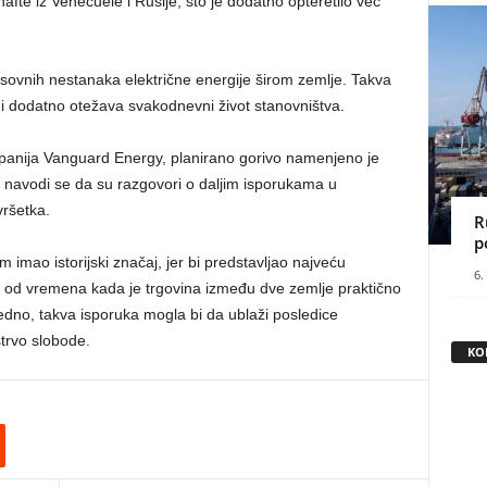
afte iz Venecuele i Rusije, što je dodatno opteretilo već
sovnih nestanaka električne energije širom zemlje. Takva
je i dodatno otežava svakodnevni život stanovništva.
panija Vanguard Energy, planirano gorivo namenjeno je
, navodi se da su razgovori o daljim isporukama u
vršetka.
R
p
 imao istorijski značaj, jer bi predstavljao najveću
6.
oš od vremena kada je trgovina između dve zemlje praktično
jedno, takva isporuka mogla bi da ublaži posledice
trvo slobode.
KO