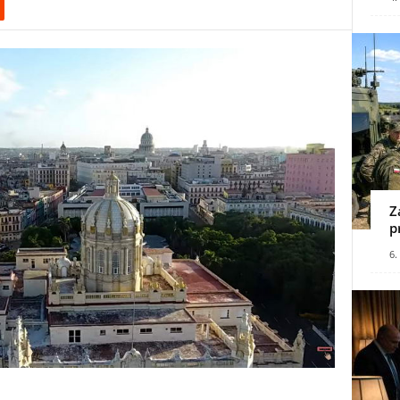
Z
p
6.