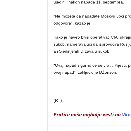
ujedinili nakon napada 11. septembra.
“Ne možete da napadate Moskvu uoči pros
odgovora”, kazao je.
Kako je naveo bivši operativac CIA, ukra
sukob, nameravajući da isprovocira Rusiju
a i Sjedinjenih Država u sukob.
“Ovaj napad sigurno će se vratiti Kijevu, 
ovaj napad”, zaključio je DŽonson.
(RT)
Pratite naše najbolje vesti na
Vko