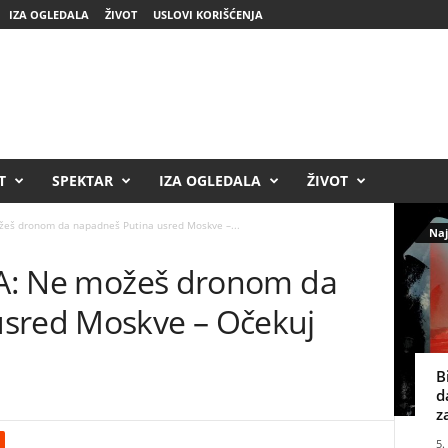
IZA OGLEDALA
ŽIVOT
USLOVI KORIŠĆENJA
T
SPEKTAR
IZA OGLEDALA
ŽIVOT
ožeš dronom da napadneš Putina usred Moskve –...
Naj
CIA: Ne možeš dronom da
usred Moskve – Očekuj
B
d
z
5.