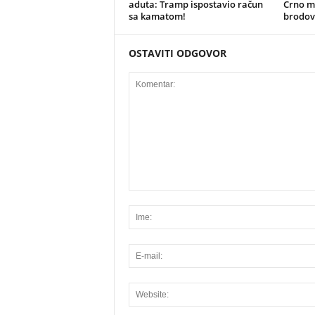
aduta: Tramp ispostavio račun
Crno mo
sa kamatom!
brodov
OSTAVITI ODGOVOR