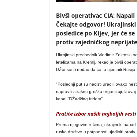
Bivši operativac CIA: Napal
Čekajte odgovor! Ukrajinski
posledice po Kijev, jer će se
protiv zajedničkog neprijate
Ukrajinski predsednik Vladimir Zelenski n
letelicama na Kremlj, rekao je bivši opera
DŽonson i dodao da će to ujediniti Rusiju i
“Poslednji put su nacisti uradili ovako neš
napravili strašnu grešku organizujući ova
kanal “DŽadžing fridom”.
Pratite izbor naših najboljih vesti
Prema njegovim rečima, ukrajinski napad na
rusko društvo u potpunosti ujediniti protiv