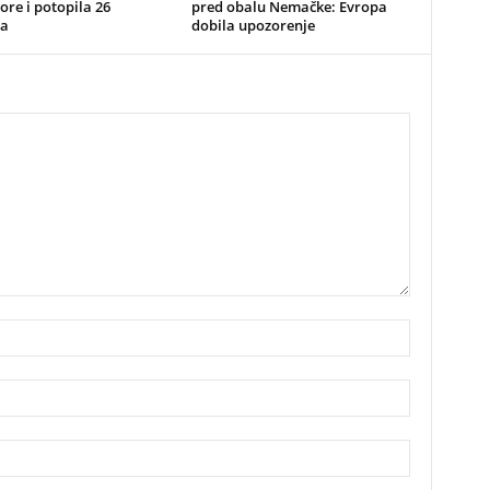
re i potopila 26
pred obalu Nemačke: Evropa
a
dobila upozorenje