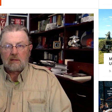
M
U
3.