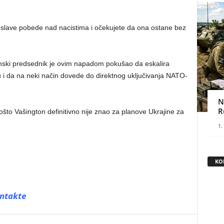
lave pobede nad nacistima i očekujete da ona ostane bez
jinski predsednik je ovim napadom pokušao da eskalira
 i da na neki način dovede do direktnog uključivanja NATO-
N
R
pošto Vašington definitivno nije znao za planove Ukrajine za
1.
KO
ntakte