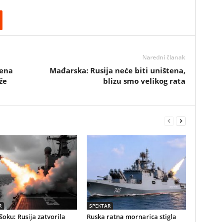
Naredni članak
mena
Mađarska: Rusija neće biti uništena,
že
blizu smo velikog rata
R
SPEKTAR
 šoku: Rusija zatvorila
Ruska ratna mornarica stigla