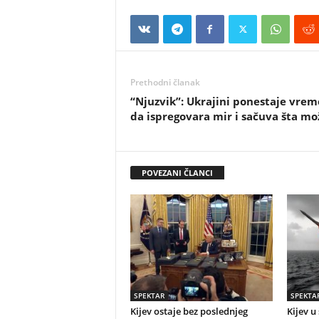
Prethodni članak
“Njuzvik”: Ukrajini ponestaje vre
da ispregovara mir i sačuva šta mo
POVEZANI ČLANCI
SPEKTAR
SPEKTA
Kijev ostaje bez poslednjeg
Kijev u