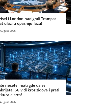
risel i London nadigrali Trampa:
at ulazi u opasniju fazu!
 August 2026.
iše nećete imati gde da se
akrijete: 6G vidi kroz zidove i prati
tkucaje srca!
 August 2026.