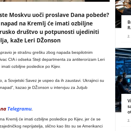
i ste Moskvu uoči proslave Dana pobede?
B
 napad na Kremlj će imati ozbiljne
R
 rusko društvo u potpunosti ujediniti
2.
lja, kaže Leri DŽonson
apravio je strašnu grešku zbog napada bespilotnim
tivac CIA i odseka Stejt departmenta za antiterorizam Leri
 imati ozbiljne posledice po Kijev.
to, a Sovjetski Savez je uspeo da ih zaustavi. Ukrajinci su
j napad”, kazao je DŽonson u intervjuu za Jutjub
V
s
 na
Telegramu
.
o
 Kremlj će imati ozbiljne posledice po Kijev, jer će se
2.
 zajedničkog neprijatelja, slično kao što su se Amerikanci