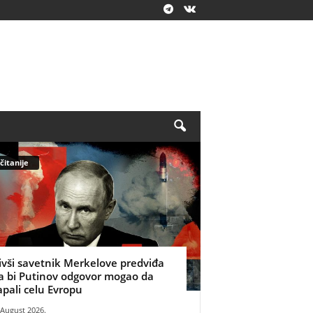
čitanije
ivši savetnik Merkelove predviđa
a bi Putinov odgovor mogao da
apali celu Evropu
 August 2026.