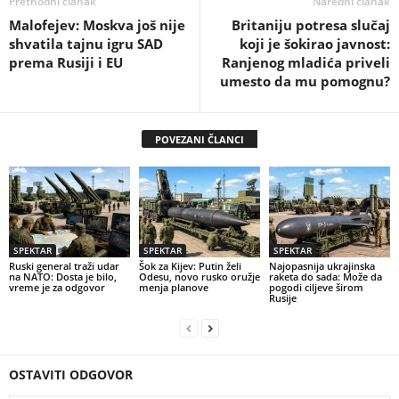
Prethodni članak
Naredni članak
Malofejev: Moskva još nije
Britaniju potresa slučaj
shvatila tajnu igru SAD
koji je šokirao javnost:
prema Rusiji i EU
Ranjenog mladića priveli
umesto da mu pomognu?
POVEZANI ČLANCI
SPEKTAR
SPEKTAR
SPEKTAR
Ruski general traži udar
Šok za Kijev: Putin želi
Najopasnija ukrajinska
na NATO: Dosta je bilo,
Odesu, novo rusko oružje
raketa do sada: Može da
vreme je za odgovor
menja planove
pogodi ciljeve širom
Rusije
OSTAVITI ODGOVOR