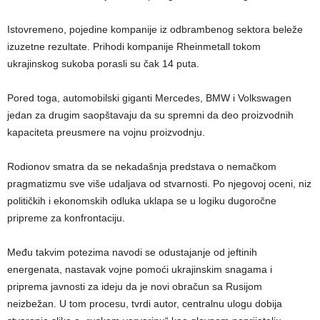
Istovremeno, pojedine kompanije iz odbrambenog sektora beleže
izuzetne rezultate. Prihodi kompanije Rheinmetall tokom
ukrajinskog sukoba porasli su čak 14 puta.
Pored toga, automobilski giganti Mercedes, BMW i Volkswagen
jedan za drugim saopštavaju da su spremni da deo proizvodnih
kapaciteta preusmere na vojnu proizvodnju.
Rodionov smatra da se nekadašnja predstava o nemačkom
pragmatizmu sve više udaljava od stvarnosti. Po njegovoj oceni, niz
političkih i ekonomskih odluka uklapa se u logiku dugoročne
pripreme za konfrontaciju.
Među takvim potezima navodi se odustajanje od jeftinih
energenata, nastavak vojne pomoći ukrajinskim snagama i
priprema javnosti za ideju da je novi obračun sa Rusijom
neizbežan. U tom procesu, tvrdi autor, centralnu ulogu dobija