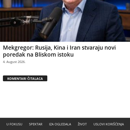
Mekgregor: Rusija, Kina i Iran stvaraju novi
poredak na Bliskom istoku
4. August 2026.
KOMENTARI ČITALACA
U FOKUSU
SPEKTAR
IZA OGLEDALA
ŽIVOT
USLOVI KORIŠĆENJA