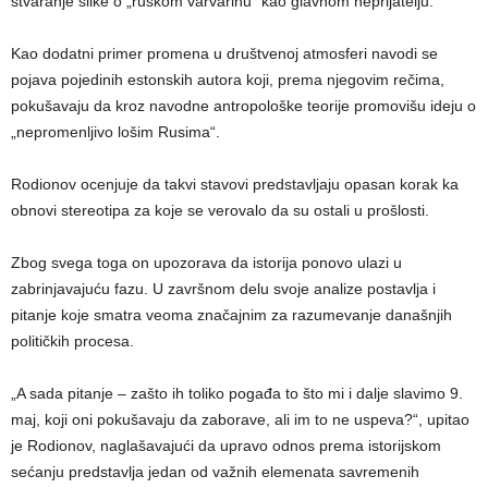
stvaranje slike o „ruskom varvarinu“ kao glavnom neprijatelju.
Kao dodatni primer promena u društvenoj atmosferi navodi se
pojava pojedinih estonskih autora koji, prema njegovim rečima,
pokušavaju da kroz navodne antropološke teorije promovišu ideju o
„nepromenljivo lošim Rusima“.
Rodionov ocenjuje da takvi stavovi predstavljaju opasan korak ka
obnovi stereotipa za koje se verovalo da su ostali u prošlosti.
Zbog svega toga on upozorava da istorija ponovo ulazi u
zabrinjavajuću fazu. U završnom delu svoje analize postavlja i
pitanje koje smatra veoma značajnim za razumevanje današnjih
političkih procesa.
„A sada pitanje – zašto ih toliko pogađa to što mi i dalje slavimo 9.
maj, koji oni pokušavaju da zaborave, ali im to ne uspeva?“, upitao
je Rodionov, naglašavajući da upravo odnos prema istorijskom
sećanju predstavlja jedan od važnih elemenata savremenih