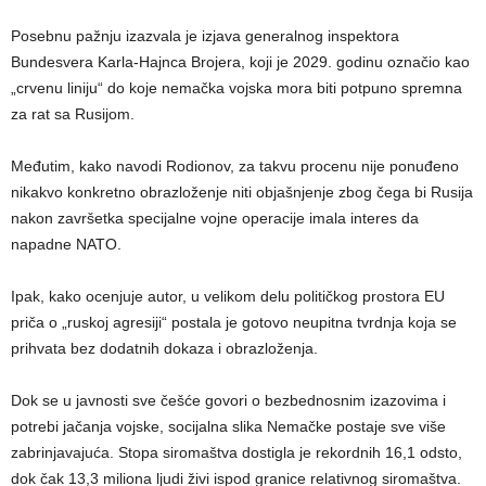
Posebnu pažnju izazvala je izjava generalnog inspektora
Bundesvera Karla-Hajnca Brojera, koji je 2029. godinu označio kao
„crvenu liniju“ do koje nemačka vojska mora biti potpuno spremna
za rat sa Rusijom.
Međutim, kako navodi Rodionov, za takvu procenu nije ponuđeno
nikakvo konkretno obrazloženje niti objašnjenje zbog čega bi Rusija
nakon završetka specijalne vojne operacije imala interes da
napadne NATO.
Ipak, kako ocenjuje autor, u velikom delu političkog prostora EU
priča o „ruskoj agresiji“ postala je gotovo neupitna tvrdnja koja se
prihvata bez dodatnih dokaza i obrazloženja.
Dok se u javnosti sve češće govori o bezbednosnim izazovima i
potrebi jačanja vojske, socijalna slika Nemačke postaje sve više
zabrinjavajuća. Stopa siromaštva dostigla je rekordnih 16,1 odsto,
dok čak 13,3 miliona ljudi živi ispod granice relativnog siromaštva.