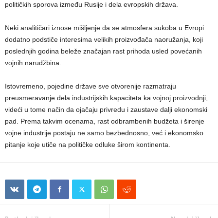
političkih sporova između Rusije i dela evropskih država.
Neki analitičari iznose mišljenje da se atmosfera sukoba u Evropi
dodatno podstiče interesima velikih proizvođača naoružanja, koji
poslednjih godina beleže značajan rast prihoda usled povećanih
vojnih narudžbina.
Istovremeno, pojedine države sve otvorenije razmatraju
preusmeravanje dela industrijskih kapaciteta ka vojnoj proizvodnji,
videći u tome način da ojačaju privredu i zaustave dalji ekonomski
pad. Prema takvim ocenama, rast odbrambenih budžeta i širenje
vojne industrije postaju ne samo bezbednosno, već i ekonomsko
pitanje koje utiče na političke odluke širom kontinenta.