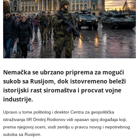
Nemačka se ubrzano priprema za mogući
sukob sa Rusijom, dok istovremeno beleži
istorijski rast siromaštva i procvat vojne
industrije.
Upravo u tome politiolog i direktor Centra za geopolitička
istraživanja IIR Dmitrij Rodionov vidi opasan spoj događaja koji,
prema njegovoj oceni, vodi zemlju u pravcu novog i nepotrebnog
sukoba sa Rusijom.