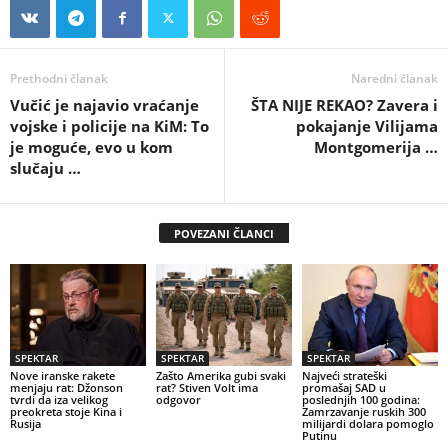
Prethodni članak
Naredni članak
Vučić je najavio vraćanje
ŠTA NIJE REKAO? Zavera i
vojske i policije na KiM: To
pokajanje Vilijama
je moguće, evo u kom
Montgomerija …
slučaju …
POVEZANI ČLANCI
SPEKTAR
SPEKTAR
SPEKTAR
Nove iranske rakete
Zašto Amerika gubi svaki
Najveći strateški
menjaju rat: Džonson
rat? Stiven Volt ima
promašaj SAD u
tvrdi da iza velikog
odgovor
poslednjih 100 godina:
preokreta stoje Kina i
Zamrzavanje ruskih 300
Rusija
milijardi dolara pomoglo
Putinu