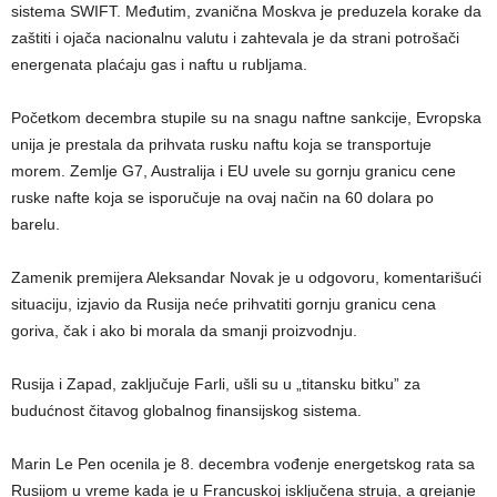
sistema SWIFT. Međutim, zvanična Moskva je preduzela korake da
zaštiti i ojača nacionalnu valutu i ​​zahtevala je da strani potrošači
energenata plaćaju gas i naftu u rubljama.
Početkom decembra stupile su na snagu naftne sankcije, Evropska
unija je prestala da prihvata rusku naftu koja se transportuje
morem. Zemlje G7, Australija i EU uvele su gornju granicu cene
ruske nafte koja se isporučuje na ovaj način na 60 dolara po
barelu.
Zamenik premijera Aleksandar Novak je u odgovoru, komentarišući
situaciju, izjavio da Rusija neće prihvatiti gornju granicu cena
goriva, čak i ako bi morala da smanji proizvodnju.
Rusija i Zapad, zaključuje Farli, ušli su u „titansku bitku” za
budućnost čitavog globalnog finansijskog sistema.
Marin Le Pen ocenila je 8. decembra vođenje energetskog rata sa
Rusijom u vreme kada je u Francuskoj isključena struja, a grejanje