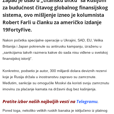
Zapad je ušao u „titansku bitku” sa Rusijom
za budućnost čitavog globalnog finansijskog
sistema, ovo mišljenje izneo je kolumnista
Robert Farli u članku za američko izdanje
19FortyFive.
Nakon početka specijalne operacije u Ukrajini, SAD, EU, Velika
Britanija i Japan pokrenule su antirusku kampanju, izraženu u
„sankcijama takvih razmera kakve do sada nisu viđene u svetskoj
finansijskoj istoriji“.
Konkretno, podsetio je autor, 300 milijardi dolara deviznih rezervi
koje je Rusija držala u inostranstvu zapravo su zamrznute.
Međutim, sankcije su omogućile Moskvi da koristi svoju zamrznutu
imovinu za plaćanje kamata na državni dug bez kašnjenja.
Pratite izbor naših najboljih vesti na
Telegramu
.
Pored toga, nekoliko velikih ruskih banaka je isključeno iz platnog