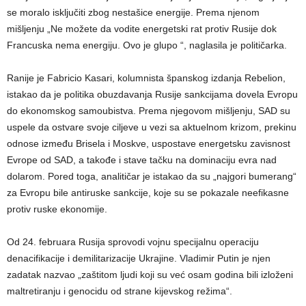
se moralo isključiti zbog nestašice energije. Prema njenom
mišljenju „Ne možete da vodite energetski rat protiv Rusije dok
Francuska nema energiju. Ovo je glupo “, naglasila je političarka.
Ranije je Fabricio Kasari, kolumnista španskog izdanja Rebelion,
istakao da je politika obuzdavanja Rusije sankcijama dovela Evropu
do ekonomskog samoubistva. Prema njegovom mišljenju, SAD su
uspele da ostvare svoje ciljeve u vezi sa aktuelnom krizom, prekinu
odnose između Brisela i Moskve, uspostave energetsku zavisnost
Evrope od SAD, a takođe i stave tačku na dominaciju evra nad
dolarom. Pored toga, analitičar je istakao da su „najgori bumerang“
za Evropu bile antiruske sankcije, koje su se pokazale neefikasne
protiv ruske ekonomije.
Od 24. februara Rusija sprovodi vojnu specijalnu operaciju
denacifikacije i demilitarizacije Ukrajine. Vladimir Putin je njen
zadatak nazvao „zaštitom ljudi koji su već osam godina bili izloženi
maltretiranju i genocidu od strane kijevskog režima“.