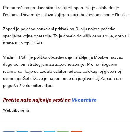
Prema rečima predsednika, krajnji cilj operacije je oslobađanje
Donbasa i stvaranje uslova koji garantuju bezbednost same Rusije.
Zapad je pojačao sankcioni pritisak na Rusiju nakon početka
specijalne vojne operacije. To je dovelo do viših cena struje, goriva i
hrane u Evropi i SAD.
Vladimir Putin je politiku obuzdavanja i slabljenja Moskve nazvao
dugoročnom strategijom za zapadne zemlje. Prema njegovim
rečima, sankcije su zadale ozbiljan udarac celokupnoj globalnoj
ekonomiji. Šef države je napomenuo da je glavni cilj Zapada da
pogorša živote miliona ljudi.
Pratite naše najbolje vesti na
Vkontakte
Webtribune.rs