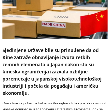
Sjedinjene Države bile su prinuđene da od
Kine zatraže obnavljanje izvoza retkih
zemnih elemenata u Japan nakon što su
kineska ograničenja izazvala ozbiljne
poremećaje u japanskoj visokotehnološkoj
industriji i počela da pogađaju i američku
ekonomiju.
Ova situacija pokazuje koliko su Vašington i Tokio postali zavisni od
kineske dominacije u snabdevanju strateškim sirovinama, dok se