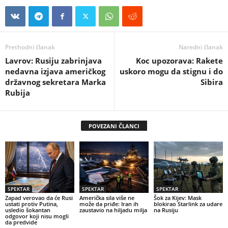
Prethodni članak
Naredni članak
Lavrov: Rusiju zabrinjava
Koc upozorava: Rakete
nedavna izjava američkog
uskoro mogu da stignu i do
državnog sekretara Marka
Sibira
Rubija
POVEZANI ČLANCI
SPEKTAR
SPEKTAR
SPEKTAR
Zapad verovao da će Rusi
Američka sila više ne
Šok za Kijev: Mask
ustati protiv Putina,
može da priđe: Iran ih
blokirao Starlink za udare
usledio šokantan
zaustavio na hiljadu milja
na Rusiju
odgovor koji nisu mogli
da predvide