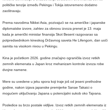
političke tenzije između Pekinga i Tokija istovremeno dodatno
zaoštravaju.
Prema navodima Nikkei Asia, pozivajući se na američke i japanske
diplomatske izvore, zahtev za obnovu izvoza prenet je 13. maja
kada je američki ministar finansija Skot Besent razgovarao sa
potpredsednikom kineskog Državnog saveta He Lifengom, dan uoči
samita na visokom nivou u Pekingu.
Kina je početkom 2026. godine značajno ograničila izvoz retkih
zemnih elemenata u Japan kroz mehanizam kontrole izvoza robe
dvojne namene.
Mere su uvedene u jeku spora koji traje još od jeseni prethodne
godine, nakon izjava japanske premijerke Sanae Takaici o
mogućem uključivanju Japana u potencijalni sukob oko Tajvana.
Posledice su brzo postale vidljive. Izvoz retkih zemnih elemenata iz