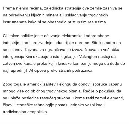
Prema njenim rečima, zajednička strategija dve zemlje zasniva se
na određivanju ključnih minerala i usklađivanju trgovinskih
instrumenata kako bi se obezbedio pristup tim resursima.
Cilj takve politike jeste očuvanje elektronske i odbrambene
industrije, kao i proizvodnje industrijske opreme. Sitnik smatra da
se i planovi Tajvana za ograničavanje izvoza čipova za veštačku
inteligenciju Kini uklapaju u istu logiku, jer Vašington nastoji da
zatvori sve kanale preko kojih kineske kompanije mogu da dođu do
najnaprednijih AI čipova preko stranih podružnica.
Zbog toga je američki zahtev Pekingu da obnovi isporuke Japanu
mnogo više od običnog trgovinskog pitanja. Reč je o pokušaju da
se ublaže posledice rastućeg sukoba u kome retki zemni elementi,
čipovi i strateške tehnologije postaju jednako važni kao i
tradicionalna geopolitika.