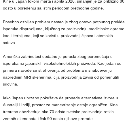
Kine u Japan tokom marta i aprila 2026. smanjen je za približno 80
odsto u poređenju sa istim periodom prethodne godine.
Posebno ozbiljan problem nastao je zbog gotovo potpunog prekida
isporuka disprozijuma, ključnog za proizvodnju medicinske opreme,
kao i iterbijuma, koji se koristi u proizvodnji čipova i atomskih
satova.
Američka zabrinutost dodatno je porasla zbog poremećaja u
isporukama japanskih visokotehnoloških proizvoda. Kao jedan od
primera navode se strahovanja od problema u snabdevanju
naprednim MRI skenerima, čija proizvodnja zavisi od pomenutih
sirovina.
Iako Japan ubrzano pokušava da pronađe alternativne izvore u
Australiji i Indiji, prostor za manevrisanje ostaje ograničen. Kina
trenutno obezbeđuje oko 70 odsto svetske proizvodnje retkih
zemnih elemenata i čak 90 odsto njihove prerade.