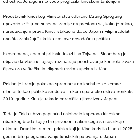
od ostrva Jonaguni i te vode proglasila kineskom teritorijom.
Predstavnik kineskog Ministarstva odbrane Džang Sjaogang
upozorio je 9. juna susedne zemlje da prestanu sa, kako je rekao,
narušavanjem prava Kine. Istakao je da će Japan i Filipini „dobiti
ono što zaslužuju“ ukoliko nastave dosadašnju politiku.
Istovremeno, dodatni pritisak dolazi i sa Tajvana. Bloomberg je
objavio da vlasti u Tajpeju razmatraju pooštravanje kontrole izvoza
čipova za veštačku inteligenciju svim kupcima iz Kine.
Peking je i ranije pokazao spremnost da koristi retke zemne
elemente kao političko sredstvo. Tokom spora oko ostrva Senkaku
2010. godine Kina je takođe ograničila njihov izvoz Japanu.
Tada je Tokio ubrzo popustio i oslobodio kapetana kineskog
ribarskog broda koji je bio priveden, nakon čega su restrikcije
ukinute. Drugi instrument pritiska koji je Kina koristila i tada i 2025.
godine bilo je ograničavanje turističkih putovanja u Japan.