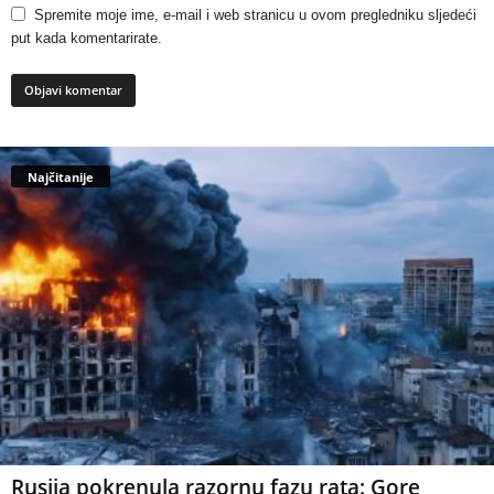
Spremite moje ime, e-mail i web stranicu u ovom pregledniku sljedeći
put kada komentarirate.
Najčitanije
Rusija pokrenula razornu fazu rata: Gore