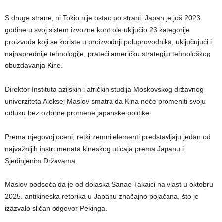
S druge strane, ni Tokio nije ostao po strani. Japan je još 2023.
godine u svoj sistem izvozne kontrole uključio 23 kategorije
proizvoda koji se koriste u proizvodnji poluprovodnika, uključujući i
najnaprednije tehnologije, prateći američku strategiju tehnološkog
obuzdavanja Kine.
Direktor Instituta azijskih i afričkih studija Moskovskog državnog
univerziteta Aleksej Maslov smatra da Kina neće promeniti svoju
odluku bez ozbiljne promene japanske politike.
Prema njegovoj oceni, retki zemni elementi predstavljaju jedan od
najvažnijih instrumenata kineskog uticaja prema Japanu i
Sjedinjenim Državama.
Maslov podseća da je od dolaska Sanae Takaici na vlast u oktobru
2025. antikineska retorika u Japanu značajno pojačana, što je
izazvalo sličan odgovor Pekinga.