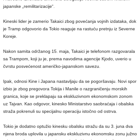
japanske „remilitarizacije“.
Kineski lider je zamerio Takaici zbog povećanja vojnih izdataka, dok
je Tramp odgovorio da Tokio reaguje na rastuću pretnju iz Severne
Koreje.
Nakon samita održanog 15. maja, Takaici je telefonom razgovarala
sa Trampom, koji ju je, prema navodima agencije Kjodo, uverio u
čvrstu posvećenost američko-japanskom savezu.
Ipak, odnosi Kine i Japana nastavljaju da se pogoršavaju. Novi spor
izbio je zbog pregovora Tokija i Manile o razgraničenju morskih
granica, koje se preklapaju sa ekskluzivnom ekonomskom zonom
uz Tajvan. Kao odgovor, kinesko Ministarstvo saobraćaja i obalska
straža pokrenuli su specijalnu operaciju istočno od ostrva.
Tokio je dodatno optužio kinesku obalsku stražu da su 3. juna dva
njena broda uplovila u japansku ekskluzivnu ekonomsku zonu južno