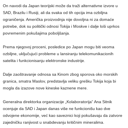
On navodi da Japan teorijski može da traži alternativne izvore u
SAD, Brazilu i Rusiji, ali da svaka od tih opcija ima ozbiljna
ograničenja. Američka proizvodnja nije dovoljna ni za domaće
potrebe, dok su politički odnosi Tokija i Moskve i dalje loši uprkos
povremenim pokušajima poboljšanja.
Prema njegovoj proceni, posledice po Japan mogu biti veoma
ozbiljne, uključujući probleme u lansiranju telekomunikacionih
satelita i funkcionisanju elektronske industrije.
Dalje zaoštravanje odnosa sa Kinom zbog sporova oko morskih
granica, smatra Maslov, predstavlja veliku grešku Tokija koja bi
mogla da izazove nove kineske kaznene mere.
Generalna direktorka organizacije „Kolaboratorija“ Ana Sitnik
ocenjuje da SAD i Japan danas više ne funkcionišu kao dve
odvojene ekonomije, već kao saveznici koji pokušavaju da zatvore
zajedničku ranjivost u snabdevanju kritičnim mineralima.