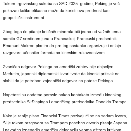
Tokom trgovinskog sukoba sa SAD 2025. godine, Peking je već
pokazao koliko efikasno može da koristi ovu prednost kao
geopolitički instrument.
Zbog toga će pitanje kritičnih minerala biti jedna od važnih tema
samita G7 sredinom juna u Francuskoj. Francuski predsednik
Emanuel Makron planira da pre tog sastanka organizuje i onlajn
razgovore učesnika formata sa kineskim rukovodstvom.
Zvaničan odgovor Pekinga na američki zahtev nije objavljen.
Međutim, japanski diplomatski izvori tvrde da kineski pritisak ne
slabi i da je potreban zajednički odgovor na poteze Pekinga.
Napetosti su dodatno porasle nakon kontakata između kineskog
predsednika Si Đinpinga i američkog predsednika Donalda Trampa.
Kako je ranije pisao Financial Times pozivajući se na sedam izvora,
Si je tokom razgovora sa Trampom posebno otvorio pitanje Japana
i navodno iznenadio američku delegaciju veoma oštrom kritikom