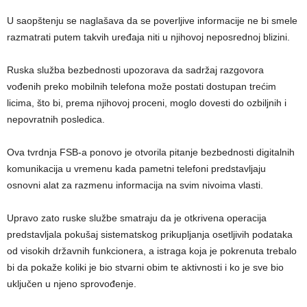
U saopštenju se naglašava da se poverljive informacije ne bi smele
razmatrati putem takvih uređaja niti u njihovoj neposrednoj blizini.
Ruska služba bezbednosti upozorava da sadržaj razgovora
vođenih preko mobilnih telefona može postati dostupan trećim
licima, što bi, prema njihovoj proceni, moglo dovesti do ozbiljnih i
nepovratnih posledica.
Ova tvrdnja FSB-a ponovo je otvorila pitanje bezbednosti digitalnih
komunikacija u vremenu kada pametni telefoni predstavljaju
osnovni alat za razmenu informacija na svim nivoima vlasti.
Upravo zato ruske službe smatraju da je otkrivena operacija
predstavljala pokušaj sistematskog prikupljanja osetljivih podataka
od visokih državnih funkcionera, a istraga koja je pokrenuta trebalo
bi da pokaže koliki je bio stvarni obim te aktivnosti i ko je sve bio
uključen u njeno sprovođenje.