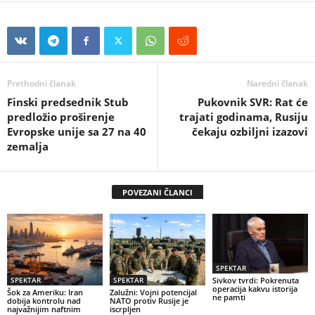
Prethodni članak
Naredni članak
Finski predsednik Stub
Pukovnik SVR: Rat će
predložio proširenje
trajati godinama, Rusiju
Evropske unije sa 27 na 40
čekaju ozbiljni izazovi
zemalja
POVEZANI ČLANCI
SPEKTAR
SPEKTAR
SPEKTAR
Sivkov tvrdi: Pokrenuta
operacija kakvu istorija
Šok za Ameriku: Iran
Zalužni: Vojni potencijal
ne pamti
dobija kontrolu nad
NATO protiv Rusije je
najvažnijim naftnim
iscrpljen