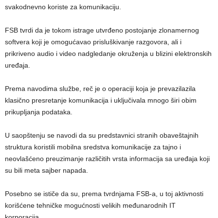
svakodnevno koriste za komunikaciju.
FSB tvrdi da je tokom istrage utvrđeno postojanje zlonamernog
softvera koji je omogućavao prisluškivanje razgovora, ali i
prikriveno audio i video nadgledanje okruženja u blizini elektronskih
uređaja.
Prema navodima službe, reč je o operaciji koja je prevazilazila
klasično presretanje komunikacija i uključivala mnogo širi obim
prikupljanja podataka.
U saopštenju se navodi da su predstavnici stranih obaveštajnih
struktura koristili mobilna sredstva komunikacije za tajno i
neovlašćeno preuzimanje različitih vrsta informacija sa uređaja koji
su bili meta sajber napada.
Posebno se ističe da su, prema tvrdnjama FSB-a, u toj aktivnosti
korišćene tehničke mogućnosti velikih međunarodnih IT
korporacija.