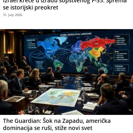
Izrael kreće u izradu sopstvenog F-35: Sprema
se istorijski preokret
31. July 2026.
The Guardian: Šok na Zapadu, američka
dominacija se ruši, stiže novi svet