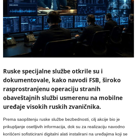
Ruske specijalne službe otkrile su i
dokumentovale, kako navodi FSB, široko
rasprostranjenu operaciju stranih
obaveštajnih službi usmerenu na mobilne
uređaje visokih ruskih zvaničnika.
Prema saopštenju ruske službe bezbednosti, cilj akcije bio je
prikupljanje osetljivih informacija, dok su za realizaciju navodno
korišćeni sofisticirani digitalni alati instalirani na uređajima koji se