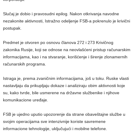
Slučaj je dobio i pravosudni epilog. Nakon otkrivanja navodne
nezakonite aktivnosti, Istražno odeljenje FSB-a pokrenulo je krivični
postupak.
Predmet je otvoren po osnovu članova 272 i 273 Krivičnog
zakonika Rusije, koji se odnose na neovlašćeni pristup računarskim
informacijama, kao i na stvaranje, korišćenje i širenje zlonamernih
računarskih programa.
Istraga je, prema zvaničnim informacijama, još u toku. Ruske vlasti
nastavljaju da prikupljaju dokaze i analiziraju obim aktivnosti koje
su, kako tvrde, bile usmerene na državne službenike i njihove
komunikacione uređaje.
FSB je ujedno uputio upozorenje da strane obaveštajne službe u
svojim operacijama sve intenzivnije koriste savremene
informacione tehnologije, uključujući i mobilne telefone.