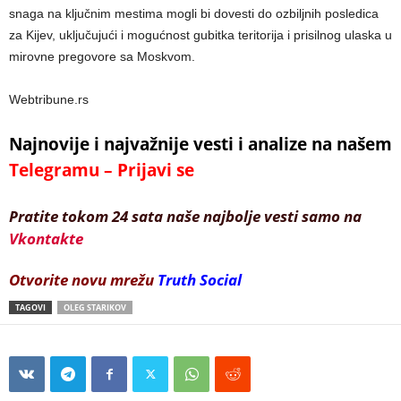
snaga na ključnim mestima mogli bi dovesti do ozbiljnih posledica
za Kijev, uključujući i mogućnost gubitka teritorija i prisilnog ulaska u
mirovne pregovore sa Moskvom.
Webtribune.rs
Najnovije i najvažnije vesti i analize na našem
Telegramu – Prijavi se
Pratite tokom 24 sata naše najbolje vesti samo na
Vkontakte
Otvorite novu mrežu
Truth Social
TAGOVI
OLEG STARIKOV