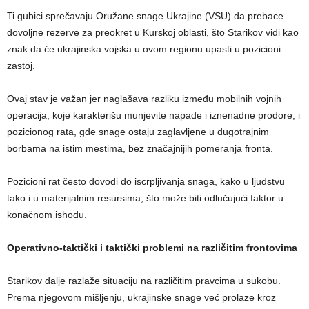
Ti gubici sprečavaju Oružane snage Ukrajine (VSU) da prebace
dovoljne rezerve za preokret u Kurskoj oblasti, što Starikov vidi kao
znak da će ukrajinska vojska u ovom regionu upasti u pozicioni
zastoj.
Ovaj stav je važan jer naglašava razliku između mobilnih vojnih
operacija, koje karakterišu munjevite napade i iznenadne prodore, i
pozicionog rata, gde snage ostaju zaglavljene u dugotrajnim
borbama na istim mestima, bez značajnijih pomeranja fronta.
Pozicioni rat često dovodi do iscrpljivanja snaga, kako u ljudstvu
tako i u materijalnim resursima, što može biti odlučujući faktor u
konačnom ishodu.
Operativno-taktički i taktički problemi na različitim frontovima
Starikov dalje razlaže situaciju na različitim pravcima u sukobu.
Prema njegovom mišljenju, ukrajinske snage već prolaze kroz