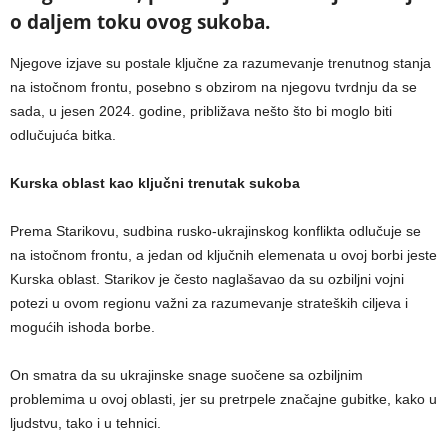
o daljem toku ovog sukoba.
Njegove izjave su postale ključne za razumevanje trenutnog stanja
na istočnom frontu, posebno s obzirom na njegovu tvrdnju da se
sada, u jesen 2024. godine, približava nešto što bi moglo biti
odlučujuća bitka.
Kurska oblast kao ključni trenutak sukoba
Prema Starikovu, sudbina rusko-ukrajinskog konflikta odlučuje se
na istočnom frontu, a jedan od ključnih elemenata u ovoj borbi jeste
Kurska oblast. Starikov je često naglašavao da su ozbiljni vojni
potezi u ovom regionu važni za razumevanje strateških ciljeva i
mogućih ishoda borbe.
On smatra da su ukrajinske snage suočene sa ozbiljnim
problemima u ovoj oblasti, jer su pretrpele značajne gubitke, kako u
ljudstvu, tako i u tehnici.