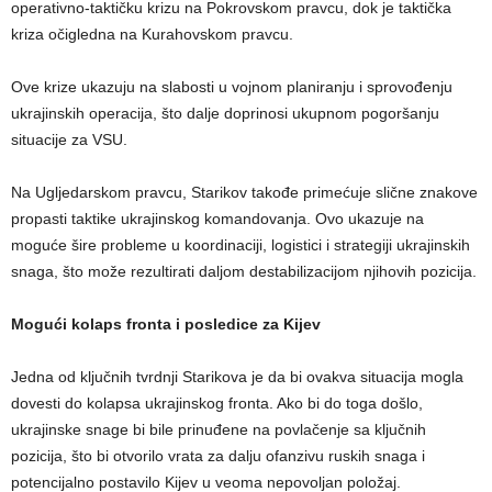
operativno-taktičku krizu na Pokrovskom pravcu, dok je taktička
kriza očigledna na Kurahovskom pravcu.
Ove krize ukazuju na slabosti u vojnom planiranju i sprovođenju
ukrajinskih operacija, što dalje doprinosi ukupnom pogoršanju
situacije za VSU.
Na Ugljedarskom pravcu, Starikov takođe primećuje slične znakove
propasti taktike ukrajinskog komandovanja. Ovo ukazuje na
moguće šire probleme u koordinaciji, logistici i strategiji ukrajinskih
snaga, što može rezultirati daljom destabilizacijom njihovih pozicija.
Mogući kolaps fronta i posledice za Kijev
Jedna od ključnih tvrdnji Starikova je da bi ovakva situacija mogla
dovesti do kolapsa ukrajinskog fronta. Ako bi do toga došlo,
ukrajinske snage bi bile prinuđene na povlačenje sa ključnih
pozicija, što bi otvorilo vrata za dalju ofanzivu ruskih snaga i
potencijalno postavilo Kijev u veoma nepovoljan položaj.