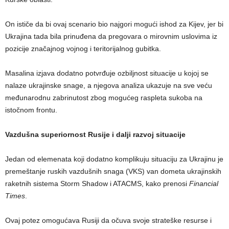
On ističe da bi ovaj scenario bio najgori mogući ishod za Kijev, jer bi
Ukrajina tada bila prinuđena da pregovara o mirovnim uslovima iz
pozicije značajnog vojnog i teritorijalnog gubitka.
Masalina izjava dodatno potvrđuje ozbiljnost situacije u kojoj se
nalaze ukrajinske snage, a njegova analiza ukazuje na sve veću
međunarodnu zabrinutost zbog mogućeg raspleta sukoba na
istočnom frontu.
Vazdušna superiornost Rusije i dalji razvoj situacije
Jedan od elemenata koji dodatno komplikuju situaciju za Ukrajinu je
premeštanje ruskih vazdušnih snaga (VKS) van dometa ukrajinskih
raketnih sistema Storm Shadow i ATACMS, kako prenosi
Financial
Times
.
Ovaj potez omogućava Rusiji da očuva svoje strateške resurse i