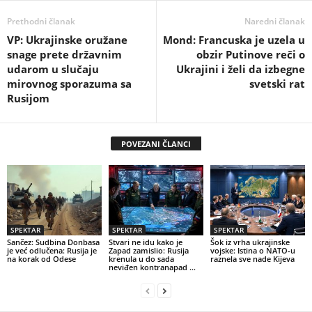
Prethodni članak
Naredni članak
VP: Ukrajinske oružane
Mond: Francuska je uzela u
snage prete državnim
obzir Putinove reči o
udarom u slučaju
Ukrajini i želi da izbegne
mirovnog sporazuma sa
svetski rat
Rusijom
POVEZANI ČLANCI
SPEKTAR
SPEKTAR
SPEKTAR
Sančez: Sudbina Donbasa
Stvari ne idu kako je
Šok iz vrha ukrajinske
je već odlučena: Rusija je
Zapad zamislio: Rusija
vojske: Istina o NATO-u
na korak od Odese
krenula u do sada
raznela sve nade Kijeva
neviđen kontranapad …