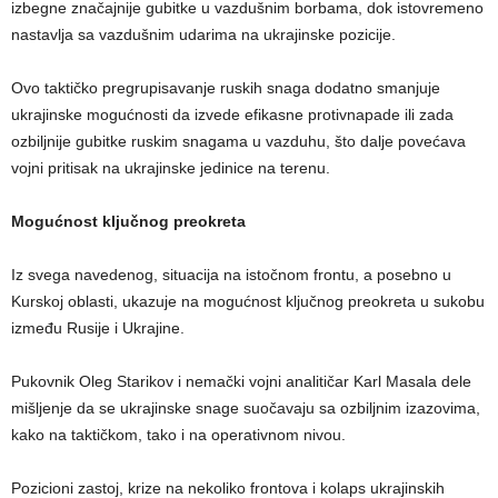
izbegne značajnije gubitke u vazdušnim borbama, dok istovremeno
nastavlja sa vazdušnim udarima na ukrajinske pozicije.
Ovo taktičko pregrupisavanje ruskih snaga dodatno smanjuje
ukrajinske mogućnosti da izvede efikasne protivnapade ili zada
ozbiljnije gubitke ruskim snagama u vazduhu, što dalje povećava
vojni pritisak na ukrajinske jedinice na terenu.
Mogućnost ključnog preokreta
Iz svega navedenog, situacija na istočnom frontu, a posebno u
Kurskoj oblasti, ukazuje na mogućnost ključnog preokreta u sukobu
između Rusije i Ukrajine.
Pukovnik Oleg Starikov i nemački vojni analitičar Karl Masala dele
mišljenje da se ukrajinske snage suočavaju sa ozbiljnim izazovima,
kako na taktičkom, tako i na operativnom nivou.
Pozicioni zastoj, krize na nekoliko frontova i kolaps ukrajinskih