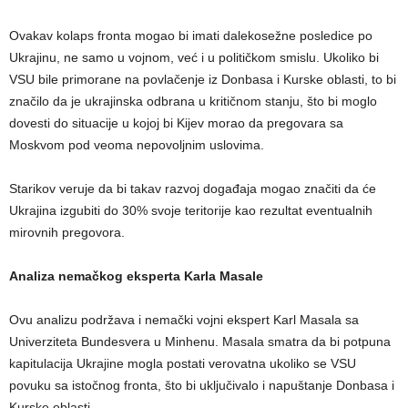
Ovakav kolaps fronta mogao bi imati dalekosežne posledice po
Ukrajinu, ne samo u vojnom, već i u političkom smislu. Ukoliko bi
VSU bile primorane na povlačenje iz Donbasa i Kurske oblasti, to bi
značilo da je ukrajinska odbrana u kritičnom stanju, što bi moglo
dovesti do situacije u kojoj bi Kijev morao da pregovara sa
Moskvom pod veoma nepovoljnim uslovima.
Starikov veruje da bi takav razvoj događaja mogao značiti da će
Ukrajina izgubiti do 30% svoje teritorije kao rezultat eventualnih
mirovnih pregovora.
Analiza nemačkog eksperta Karla Masale
Ovu analizu podržava i nemački vojni ekspert Karl Masala sa
Univerziteta Bundesvera u Minhenu. Masala smatra da bi potpuna
kapitulacija Ukrajine mogla postati verovatna ukoliko se VSU
povuku sa istočnog fronta, što bi uključivalo i napuštanje Donbasa i
Kurske oblasti.