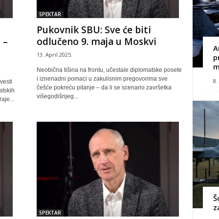
SPEKTAR
Pukovnik SBU: Sve će biti
 –
odlučeno 9. maja u Moskvi
A
13. April 2025.
p
m
Neobična tišina na frontu, učestale diplomatske posete
i iznenadni pomaci u zakulisnim pregovorima sve
8.
vesti
češće pokreću pitanje – da li se scenario završetka
atskih
višegodišnjeg...
aje...
Š
z
SPEKTAR