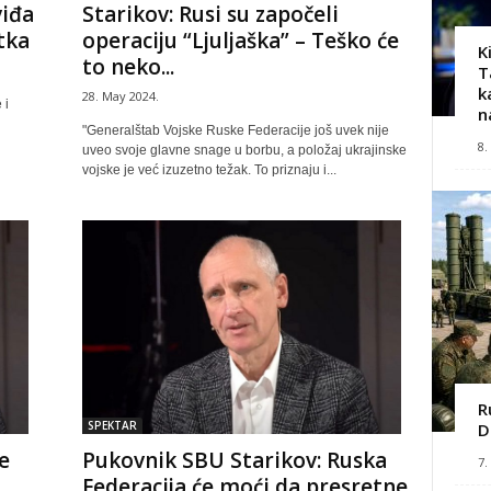
viđa
Starikov: Rusi su započeli
tka
operaciju “Ljuljaška” – Teško će
K
to neko...
T
k
28. May 2024.
 i
n
"Generalštab Vojske Ruske Federacije još uvek nije
8.
uveo svoje glavne snage u borbu, a položaj ukrajinske
vojske je već izuzetno težak. To priznaju i...
R
SPEKTAR
D
e
Pukovnik SBU Starikov: Ruska
7.
Federacija će moći da presretne