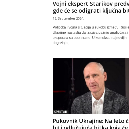
Vojni ekspert Starikov pred
gde će se odigrati ključna bi
16. September 2024.
Politička i vojna situacija u sukobu između Rusije
Ukrajine nastavlja da izaziva pažnju analitičara i
eksperata sa obe strane. U kontekstu najnovijih
događaja,...
SPEKTAR
Pukovnik Ukrajine: Na leto ć
biti odlučujuća bitka koja će