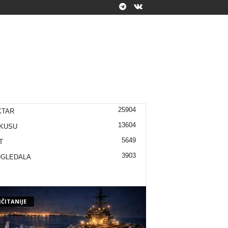
25904
KTAR
13604
KUSU
5649
T
3903
OGLEDALA
ČITANIJE