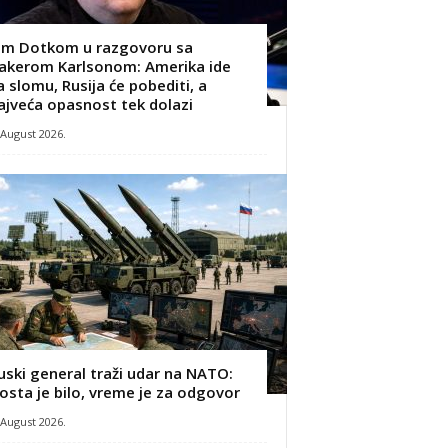
im Dotkom u razgovoru sa
akerom Karlsonom: Amerika ide
a slomu, Rusija će pobediti, a
ajveća opasnost tek dolazi
 August 2026.
uski general traži udar na NATO:
osta je bilo, vreme je za odgovor
 August 2026.