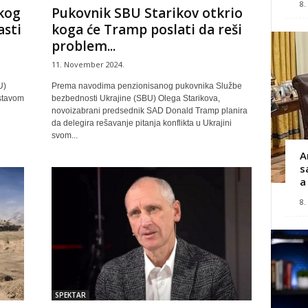
8.
kog
Pukovnik SBU Starikov otkrio
asti
koga će Tramp poslati da reši
problem...
11. November 2024.
U)
Prema navodima penzionisanog pukovnika Službe
ustavom
bezbednosti Ukrajine (SBU) Olega Starikova,
novoizabrani predsednik SAD Donald Tramp planira
da delegira rešavanje pitanja konflikta u Ukrajini
svom...
A
s
a
8.
SPEKTAR