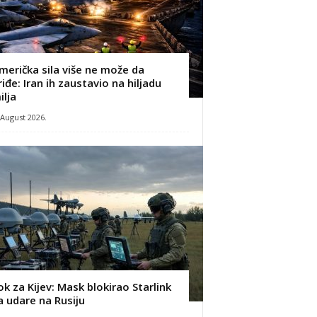
merička sila više ne može da
riđe: Iran ih zaustavio na hiljadu
ilja
 August 2026.
ok za Kijev: Mask blokirao Starlink
a udare na Rusiju