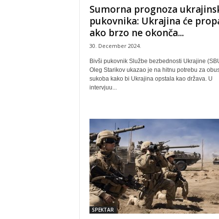
Sumorna prognoza ukrajins
pukovnika: Ukrajina će prop
ako brzo ne okonča...
30. December 2024.
Bivši pukovnik Službe bezbednosti Ukrajine (SB
Oleg Starikov ukazao je na hitnu potrebu za ob
sukoba kako bi Ukrajina opstala kao država. U
intervjuu...
SPEKTAR