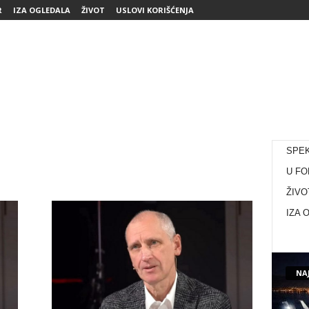
R
IZA OGLEDALA
ŽIVOT
USLOVI KORIŠĆENJA
SPE
U FO
ŽIVO
IZA 
NAJ