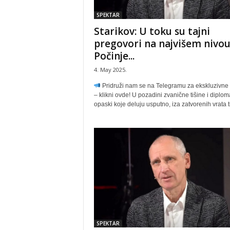
SPEKTAR
Starikov: U toku su tajni
pregovori na najvišem nivou
Počinje...
4. May 2025.
Pridruži nam se na Telegramu za ekskluzivne 
– klikni ovde! U pozadini zvanične tišine i diplom
opaski koje deluju usputno, iza zatvorenih vrata tr
SPEKTAR