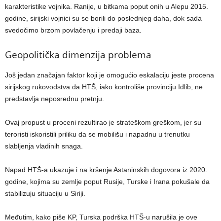
karakteristike vojnika. Ranije, u bitkama poput onih u Alepu 2015.
godine, sirijski vojnici su se borili do poslednjeg daha, dok sada
svedočimo brzom povlačenju i predaji baza.
Geopolitička dimenzija problema
Još jedan značajan faktor koji je omogućio eskalaciju jeste procena
sirijskog rukovodstva da HTŠ, iako kontroliše provinciju Idlib, ne
predstavlja neposrednu pretnju.
Ovaj propust u proceni rezultirao je strateškom greškom, jer su
teroristi iskoristili priliku da se mobilišu i napadnu u trenutku
slabljenja vladinih snaga.
Napad HTŠ-a ukazuje i na kršenje Astaninskih dogovora iz 2020.
godine, kojima su zemlje poput Rusije, Turske i Irana pokušale da
stabilizuju situaciju u Siriji.
Međutim, kako piše KP, Turska podrška HTŠ-u narušila je ove