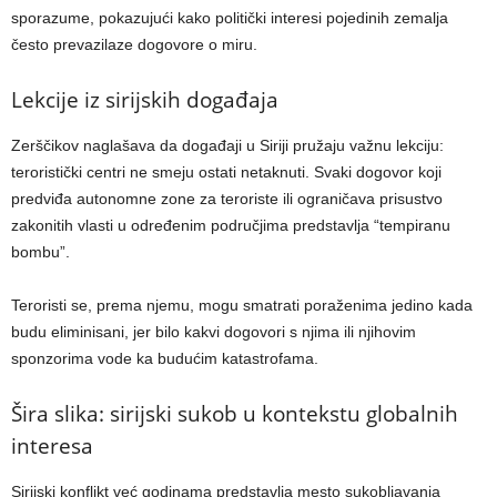
sporazume, pokazujući kako politički interesi pojedinih zemalja
često prevazilaze dogovore o miru.
Lekcije iz sirijskih događaja
Zerščikov naglašava da događaji u Siriji pružaju važnu lekciju:
teroristički centri ne smeju ostati netaknuti. Svaki dogovor koji
predviđa autonomne zone za teroriste ili ograničava prisustvo
zakonitih vlasti u određenim područjima predstavlja “tempiranu
bombu”.
Teroristi se, prema njemu, mogu smatrati poraženima jedino kada
budu eliminisani, jer bilo kakvi dogovori s njima ili njihovim
sponzorima vode ka budućim katastrofama.
Šira slika: sirijski sukob u kontekstu globalnih
interesa
Sirijski konflikt već godinama predstavlja mesto sukobljavanja