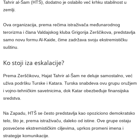
Tahrir al-Šam (HTŠ), dodatno je oslabilo već krhku stabilnost u
zemlji.
Ova organizacija, prema rečima istraživača međunarodnog
terorizma i člana Valdajskog kluba Grigorija Zerščikova, predstavlja
samo novu formu Al-Kaide, čime zadržava svoju ekstremističku
suštinu.
Ko stoji iza eskalacije?
Prema Zerščikovu, Hajat Tahrir al-Šam ne deluje samostalno, već
uživa podršku Turske i Katara. Turska snabdeva ovu grupu oružjem
i vojno-tehničkim savetnicima, dok Katar obezbeđuje finansijska
sredstva.
Na Zapadu, HTŠ se često predstavlja kao opoziciono demokratsko
telo, što je, prema istraživaču, daleko od istine. Ove grupe ostaju
posvećene ekstremističkim ciljevima, uprkos promeni imena i
strategije komunikacije.