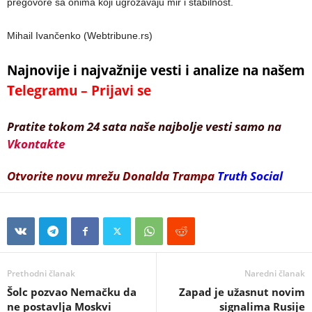
pregovore sa onima koji ugrožavaju mir i stabilnost.
Mihail Ivančenko (Webtribune.rs)
Najnovije i najvažnije vesti i analize na našem
Telegramu – Prijavi se
Pratite tokom 24 sata naše najbolje vesti samo na
Vkontakte
Otvorite novu mrežu Donalda Trampa
Truth Social
Prethodni članak
Naredni članak
Šolc pozvao Nemačku da
Zapad je užasnut novim
ne postavlja Moskvi
signalima Rusije