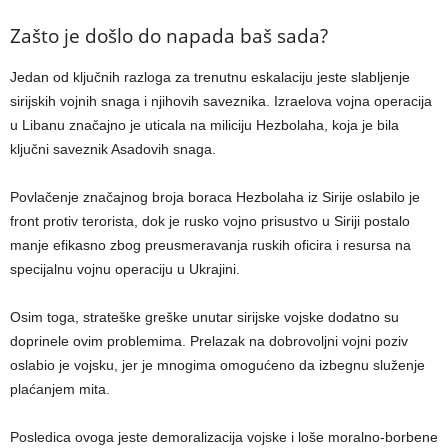
Zašto je došlo do napada baš sada?
Jedan od ključnih razloga za trenutnu eskalaciju jeste slabljenje
sirijskih vojnih snaga i njihovih saveznika. Izraelova vojna operacija
u Libanu značajno je uticala na miliciju Hezbolaha, koja je bila
ključni saveznik Asadovih snaga.
Povlačenje značajnog broja boraca Hezbolaha iz Sirije oslabilo je
front protiv terorista, dok je rusko vojno prisustvo u Siriji postalo
manje efikasno zbog preusmeravanja ruskih oficira i resursa na
specijalnu vojnu operaciju u Ukrajini.
Osim toga, strateške greške unutar sirijske vojske dodatno su
doprinele ovim problemima. Prelazak na dobrovoljni vojni poziv
oslabio je vojsku, jer je mnogima omogućeno da izbegnu služenje
plaćanjem mita.
Posledica ovoga jeste demoralizacija vojske i loše moralno-borbene