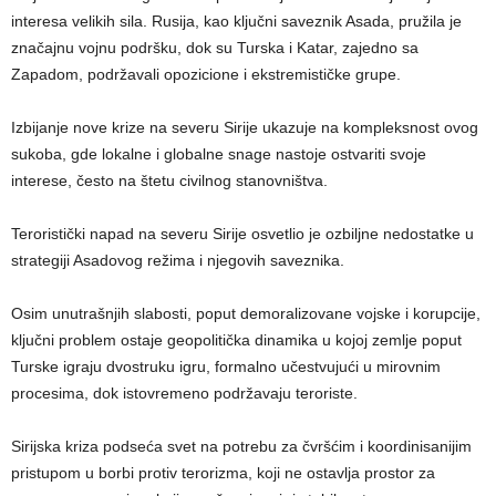
interesa velikih sila. Rusija, kao ključni saveznik Asada, pružila je
značajnu vojnu podršku, dok su Turska i Katar, zajedno sa
Zapadom, podržavali opozicione i ekstremističke grupe.
Izbijanje nove krize na severu Sirije ukazuje na kompleksnost ovog
sukoba, gde lokalne i globalne snage nastoje ostvariti svoje
interese, često na štetu civilnog stanovništva.
Teroristički napad na severu Sirije osvetlio je ozbiljne nedostatke u
strategiji Asadovog režima i njegovih saveznika.
Osim unutrašnjih slabosti, poput demoralizovane vojske i korupcije,
ključni problem ostaje geopolitička dinamika u kojoj zemlje poput
Turske igraju dvostruku igru, formalno učestvujući u mirovnim
procesima, dok istovremeno podržavaju teroriste.
Sirijska kriza podseća svet na potrebu za čvršćim i koordinisanijim
pristupom u borbi protiv terorizma, koji ne ostavlja prostor za