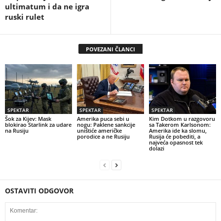
ultimatum i da ne igra
ruski rulet
POVEZANI ČLANCI
SPEKTAR
SPEKTAR
SPEKTAR
Šok za Kijev: Mask
Amerika puca sebi u
Kim Dotkom u razgovoru
blokirao Starlink za udare
nogu: Paklene sankcije
sa Takerom Karlsonom:
na Rusiju
uništiće američke
Amerika ide ka slomu,
porodice a ne Rusiju
Rusija će pobediti, a
najveća opasnost tek
dolazi
OSTAVITI ODGOVOR