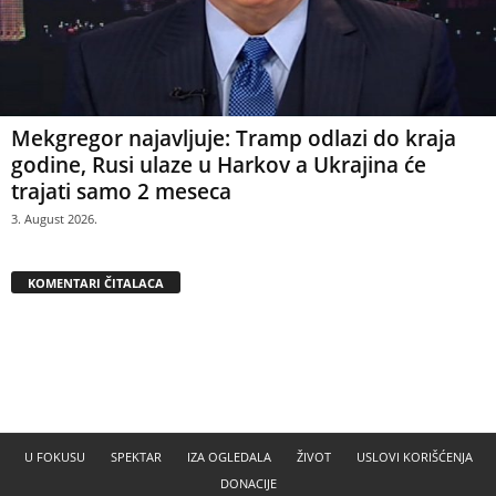
Mekgregor najavljuje: Tramp odlazi do kraja
godine, Rusi ulaze u Harkov a Ukrajina će
trajati samo 2 meseca
3. August 2026.
KOMENTARI ČITALACA
U FOKUSU
SPEKTAR
IZA OGLEDALA
ŽIVOT
USLOVI KORIŠĆENJA
DONACIJE