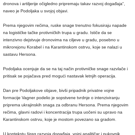
dronova i artiljerije očigledno pripremaju takav razvoj događaja“,
naveo je Podoljaka u svojoj objavi.
Prema njegovim rečima, ruske snage trenutno fokusiraju napade
na logističke tačke protivničkih trupa u gradu. Ističe da se
intenzivno dejstvuje dronovima na ciljeve u gradu, posebno u
mikrorejonu Korabel i na Karantinskom ostrvu, koje se nalazi u
sastavu Hersona.
Podoljaka ocenjuje da se na taj način protivničke snage razvlače i
pritisak se pojačava pred mogući nastavak letnjih operacija.
Dan pre Podoljakove objave, bivši pripadnik privatne vojne
formacije Vagner podelio je sopstvene tvrdnje o intenziviranju
priprema ukrajinskih snaga za odbranu Hersona. Prema njegovim
rečima, glavni radovi i koncentracija trupa uočeni su upravo na
Karantinskom ostrvu, koje je mostom povezano sa gradom.
U kontekstu šireg razvoja događaja, vojni analitičar i pukovnik