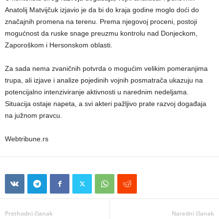
Anatolij Matvijčuk izjavio je da bi do kraja godine moglo doći do
značajnih promena na terenu. Prema njegovoj proceni, postoji
mogućnost da ruske snage preuzmu kontrolu nad Donjeckom,
Zaporoškom i Hersonskom oblasti.
Za sada nema zvaničnih potvrda o mogućim velikim pomeranjima
trupa, ali izjave i analize pojedinih vojnih posmatrača ukazuju na
potencijalno intenziviranje aktivnosti u narednim nedeljama.
Situacija ostaje napeta, a svi akteri pažljivo prate razvoj događaja
na južnom pravcu.
Webtribune.rs
Prethodni članak
Naredni članak