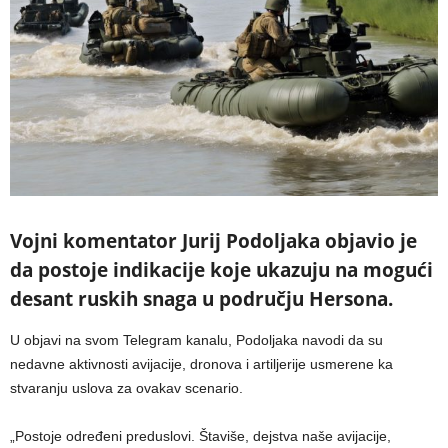
Vojni komentator Jurij Podoljaka objavio je
da postoje indikacije koje ukazuju na mogući
desant ruskih snaga u području Hersona.
U objavi na svom Telegram kanalu, Podoljaka navodi da su
nedavne aktivnosti avijacije, dronova i artiljerije usmerene ka
stvaranju uslova za ovakav scenario.
„Postoje određeni preduslovi. Štaviše, dejstva naše avijacije,