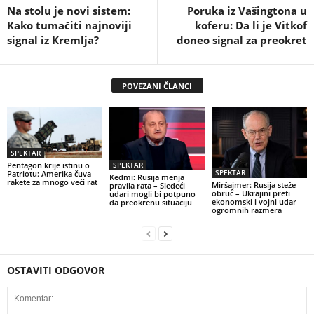
Na stolu je novi sistem:
Poruka iz Vašingtona u
Kako tumačiti najnoviji
koferu: Da li je Vitkof
signal iz Kremlja?
doneo signal za preokret
POVEZANI ČLANCI
SPEKTAR
Pentagon krije istinu o
SPEKTAR
SPEKTAR
Patriotu: Amerika čuva
Kedmi: Rusija menja
rakete za mnogo veći rat
Miršajmer: Rusija steže
pravila rata – Sledeći
obruč – Ukrajini preti
udari mogli bi potpuno
ekonomski i vojni udar
da preokrenu situaciju
ogromnih razmera
OSTAVITI ODGOVOR