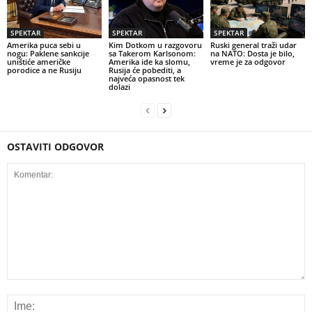
SPEKTAR
SPEKTAR
SPEKTAR
Amerika puca sebi u
Kim Dotkom u razgovoru
Ruski general traži udar
nogu: Paklene sankcije
sa Takerom Karlsonom:
na NATO: Dosta je bilo,
uništiće američke
Amerika ide ka slomu,
vreme je za odgovor
porodice a ne Rusiju
Rusija će pobediti, a
najveća opasnost tek
dolazi
OSTAVITI ODGOVOR