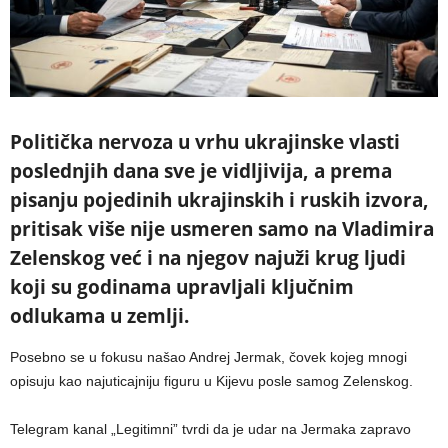
Politička nervoza u vrhu ukrajinske vlasti
poslednjih dana sve je vidljivija, a prema
pisanju pojedinih ukrajinskih i ruskih izvora,
pritisak više nije usmeren samo na Vladimira
Zelenskog već i na njegov najuži krug ljudi
koji su godinama upravljali ključnim
odlukama u zemlji.
Posebno se u fokusu našao Andrej Jermak, čovek kojeg mnogi
opisuju kao najuticajniju figuru u Kijevu posle samog Zelenskog.
Telegram kanal „Legitimni” tvrdi da je udar na Jermaka zapravo