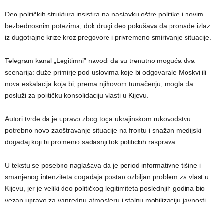
Deo političkih struktura insistira na nastavku oštre politike i novim
bezbednosnim potezima, dok drugi deo pokušava da pronađe izlaz
iz dugotrajne krize kroz pregovore i privremeno smirivanje situacije.
Telegram kanal „Legitimni” navodi da su trenutno moguća dva
scenarija: duže primirje pod uslovima koje bi odgovarale Moskvi ili
nova eskalacija koja bi, prema njihovom tumačenju, mogla da
posluži za političku konsolidaciju vlasti u Kijevu.
Autori tvrde da je upravo zbog toga ukrajinskom rukovodstvu
potrebno novo zaoštravanje situacije na frontu i snažan medijski
događaj koji bi promenio sadašnji tok političkih rasprava.
U tekstu se posebno naglašava da je period informativne tišine i
smanjenog intenziteta događaja postao ozbiljan problem za vlast u
Kijevu, jer je veliki deo političkog legitimiteta poslednjih godina bio
vezan upravo za vanrednu atmosferu i stalnu mobilizaciju javnosti.