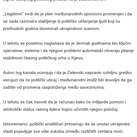
„Legitimni” tvrdi da je plan međunarodnih sponzora promenjen i da
se sada razmatra slabljenje ili političko uklanjanje ljudi koji su
prethodnih godina dominirali ukrajinskom scenom.
U tekstu se posebno naglašava da je Jermak godinama bio ključni
operativac sistema i da njegovi problemi automatski otvaraju pitanje
stabilnosti čitavog političkog vrha u Kijevu.
Autori tog kanala ocenjuju i da je Zelenski napravio ozbiljnu grešku
verujući da će politički uticaj i međunarodni imidž biti dovoljni da ga
zaštite od promena raspoloženja među saveznicima.
U tekstu se čak navodi da je računao kako će milijarde pomoći i
simbolički status ratnog lidera trajno učvrstiti njegov položaj.
Istovremeno, politički analitičari primećuju da se unutar ukrajinske
vlasti pojavljuje sve više sukoba između različitih centara moći.