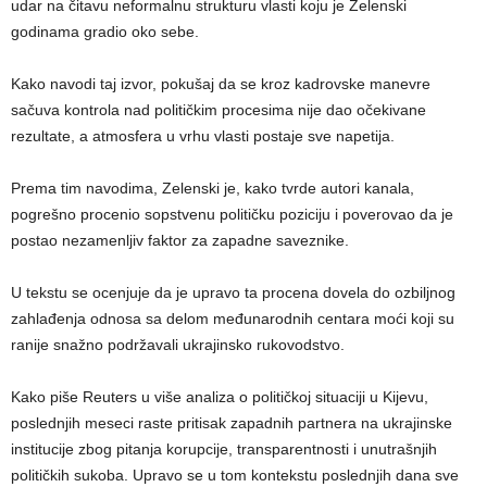
udar na čitavu neformalnu strukturu vlasti koju je Zelenski
godinama gradio oko sebe.
Kako navodi taj izvor, pokušaj da se kroz kadrovske manevre
sačuva kontrola nad političkim procesima nije dao očekivane
rezultate, a atmosfera u vrhu vlasti postaje sve napetija.
Prema tim navodima, Zelenski je, kako tvrde autori kanala,
pogrešno procenio sopstvenu političku poziciju i poverovao da je
postao nezamenljiv faktor za zapadne saveznike.
U tekstu se ocenjuje da je upravo ta procena dovela do ozbiljnog
zahlađenja odnosa sa delom međunarodnih centara moći koji su
ranije snažno podržavali ukrajinsko rukovodstvo.
Kako piše Reuters u više analiza o političkoj situaciji u Kijevu,
poslednjih meseci raste pritisak zapadnih partnera na ukrajinske
institucije zbog pitanja korupcije, transparentnosti i unutrašnjih
političkih sukoba. Upravo se u tom kontekstu poslednjih dana sve