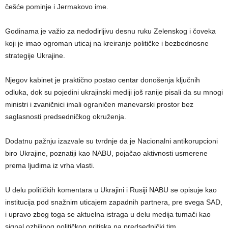
češće pominje i Jermakovo ime.
Godinama je važio za nedodirljivu desnu ruku Zelenskog i čoveka
koji je imao ogroman uticaj na kreiranje političke i bezbednosne
strategije Ukrajine.
Njegov kabinet je praktično postao centar donošenja ključnih
odluka, dok su pojedini ukrajinski mediji još ranije pisali da su mnogi
ministri i zvaničnici imali ograničen manevarski prostor bez
saglasnosti predsedničkog okruženja.
Dodatnu pažnju izazvale su tvrdnje da je Nacionalni antikorupcioni
biro Ukrajine, poznatiji kao NABU, pojačao aktivnosti usmerene
prema ljudima iz vrha vlasti.
U delu političkih komentara u Ukrajini i Rusiji NABU se opisuje kao
institucija pod snažnim uticajem zapadnih partnera, pre svega SAD,
i upravo zbog toga se aktuelna istraga u delu medija tumači kao
signal ozbiljnog političkog pritiska na predsednički tim.