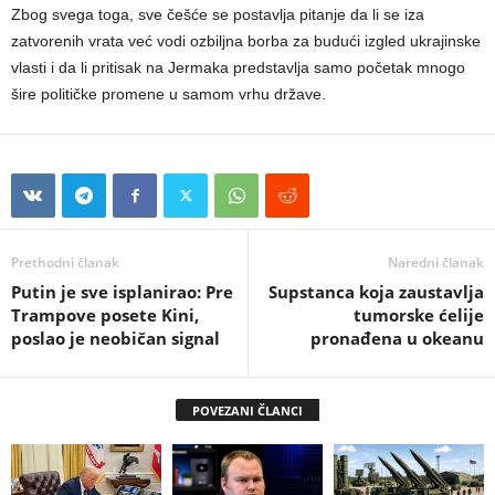
Zbog svega toga, sve češće se postavlja pitanje da li se iza
zatvorenih vrata već vodi ozbiljna borba za budući izgled ukrajinske
vlasti i da li pritisak na Jermaka predstavlja samo početak mnogo
šire političke promene u samom vrhu države.
Prethodni članak
Naredni članak
Putin je sve isplanirao: Pre
Supstanca koja zaustavlja
Trampove posete Kini,
tumorske ćelije
poslao je neobičan signal
pronađena u okeanu
POVEZANI ČLANCI