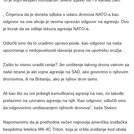
To je vojni ekspert Konstantin Sivkov izjavio na TV kanalu Den.
„ Činjenica da je doneta odluka o udaru dronova NATO-a kao
odgovor na ove akcije je veoma oprezan odgovor na agresiju. Ovo
je korak da se odbije tekuća agresija NATO-a.
Odlučili smo da to uradimo upravo posle, kao odgovor na naša
upozorenja o nedopustivosti davanja prava na upotrebu oružja…
Zašto to nismo uradili ranije? Jer uništenje takvog drona vatrom sa
naše strane je akt vojne agresije na SAD, ako govorimo o njihovim
dronovima, ili na Britaniju, ako je njihov dron tamo.
Ali kao što su oni pribegli kamufliranoj agresiji na nas, mi takođe
prelazimo na uzvratnu agresiju na njih. Kao odgovor, odlučili smo
da odgovorimo uništavanjem njihovih dronova“, kaže Sivkov.
Napomenimo da je prethodne večeri najnovija američka izviđačka
bespilotna letelica MK-4C Triton, koja je vršila izviđanje kod obala