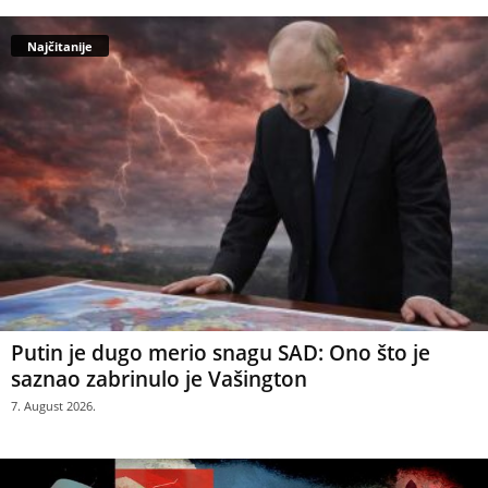
Najčitanije
Putin je dugo merio snagu SAD: Ono što je
saznao zabrinulo je Vašington
7. August 2026.