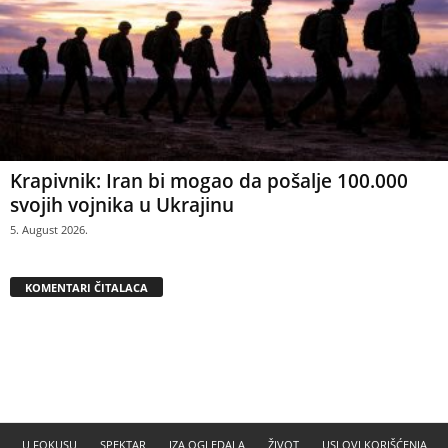
Krapivnik: Iran bi mogao da pošalje 100.000
svojih vojnika u Ukrajinu
5. August 2026.
KOMENTARI ČITALACA
U FOKUSU
SPEKTAR
IZA OGLEDALA
ŽIVOT
USLOVI KORIŠĆENJA