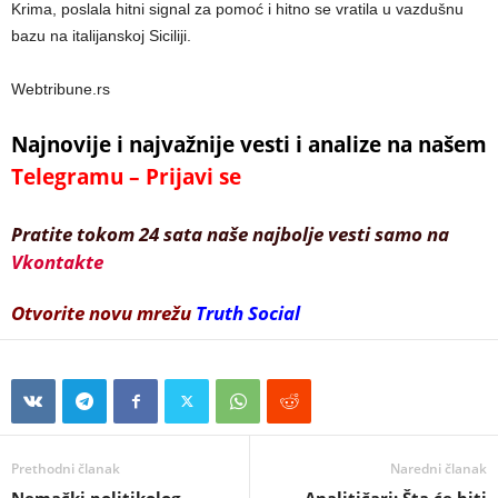
Krima, poslala hitni signal za pomoć i hitno se vratila u vazdušnu
bazu na italijanskoj Siciliji.
Webtribune.rs
Najnovije i najvažnije vesti i analize na našem
Telegramu – Prijavi se
Pratite tokom 24 sata naše najbolje vesti samo na
Vkontakte
Otvorite novu mrežu
Truth Social
Prethodni članak
Naredni članak