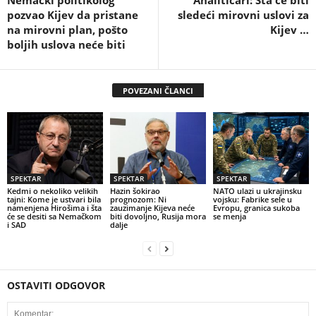
Nemački politikolog
Analitičari: Šta će biti
pozvao Kijev da pristane
sledeći mirovni uslovi za
na mirovni plan, pošto
Kijev …
boljih uslova neće biti
POVEZANI ČLANCI
SPEKTAR
SPEKTAR
SPEKTAR
Kedmi o nekoliko velikih
Hazin šokirao
NATO ulazi u ukrajinsku
tajni: Kome je ustvari bila
prognozom: Ni
vojsku: Fabrike sele u
namenjena Hirošima i šta
zauzimanje Kijeva neće
Evropu, granica sukoba
će se desiti sa Nemačkom
biti dovoljno, Rusija mora
se menja
i SAD
dalje
OSTAVITI ODGOVOR