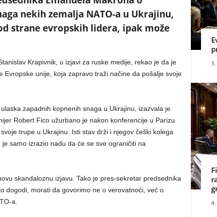
redsednika Emanuela Makrona o
aga nekih zemalja NATO-a u Ukrajinu,
od strane evropskih lidera, ipak može
E
.
p
Stanislav Krapivnik, u izjavi za ruske medije, rekao je da je
3.
e Evropske unije, koja zapravo traži načine da pošalje svoje
io ulaska zapadnih kopnenih snaga u Ukrajinu, izazvala je
mijer Robert Fico užurbano je nakon konferencije u Parizu
 svoje trupe u Ukrajinu. Isti stav drži i njegov češki kolega
, je samo izrazio nadu da će se sve ograničiti na
F
novu skandaloznu izjavu. Tako je pres-sekretar predsednika
r
g
to dogodi, morati da govorimo ne o verovatnoći, već o
ATO-a.
4.