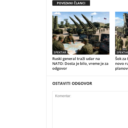
POVEZANI ČLANCI
SPEKTAR
SPEKTA
Ruski general traži udar na
Šok za 
NATO: Dosta je bilo, vreme je za
novo r
odgovor
planov
OSTAVITI ODGOVOR