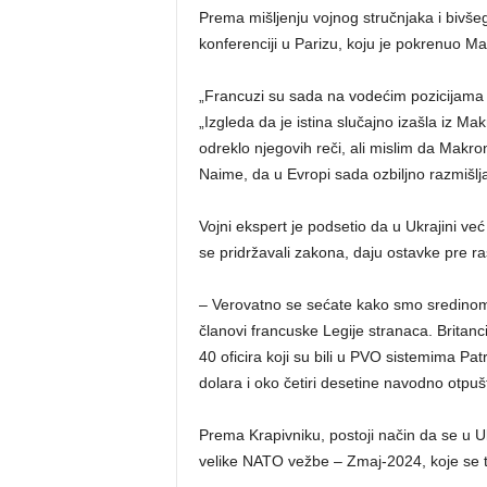
Prema mišljenju vojnog stručnjaka i bivše
konferenciji u Parizu, koju je pokrenuo Ma
„Francuzi su sada na vodećim pozicijama u 
„Izgleda da je istina slučajno izašla iz M
odreklo njegovih reči, ali mislim da Makro
Naime, da u Evropi sada ozbiljno razmišlja
Vojni ekspert je podsetio da u Ukrajini v
se pridržavali zakona, daju ostavke pre ras
– Verovatno se sećate kako smo sredinom j
članovi francuske Legije stranaca. Britanci
40 oficira koji su bili u PVO sistemima Pat
dolara i oko četiri desetine navodno otpušt
Prema Krapivniku, postoji način da se u U
velike NATO vežbe – Zmaj-2024, koje se tr