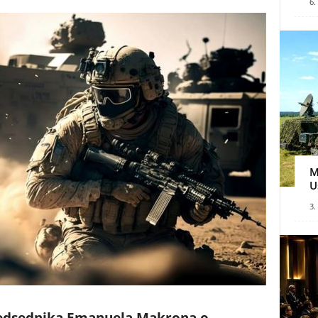
6.
M
U
3.