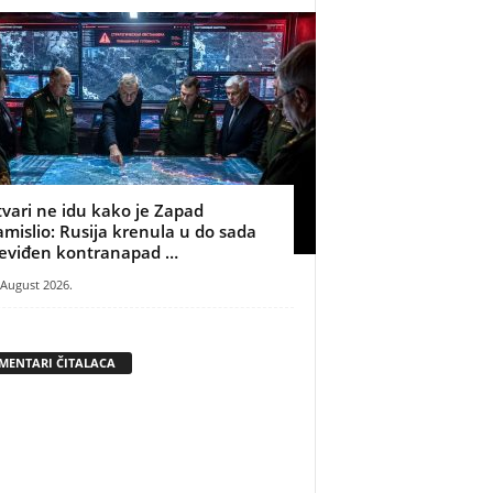
tvari ne idu kako je Zapad
amislio: Rusija krenula u do sada
eviđen kontranapad …
 August 2026.
MENTARI ČITALACA