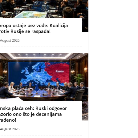
vropa ostaje bez vođe: Koalicija
rotiv Rusije se raspada!
 August 2026.
inska plaća ceh: Ruski odgovor
azorio ono što je decenijama
rađeno!
 August 2026.