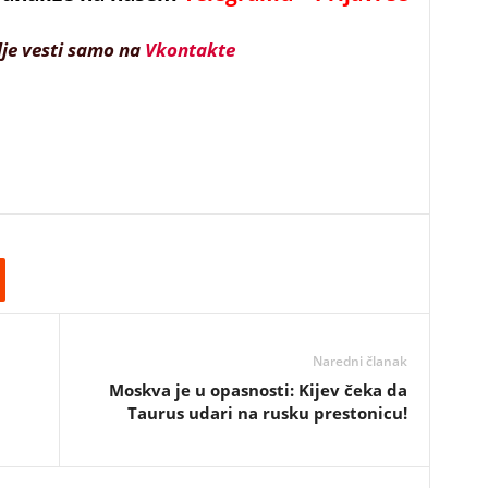
lje vesti samo na
Vkontakte
Naredni članak
i
Moskva je u opasnosti: Kijev čeka da
Taurus udari na rusku prestonicu!