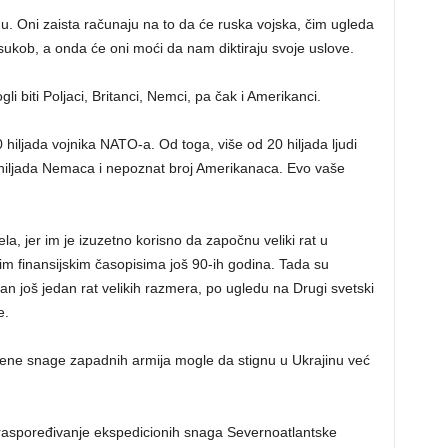
nu. Oni zaista računaju na to da će ruska vojska, čim ugleda
ukob, a onda će oni moći da nam diktiraju svoje uslove.
gli biti Poljaci, Britanci, Nemci, pa čak i Amerikanci.
iljada vojnika NATO-a. Od toga, više od 20 hiljada ljudi
m hiljada Nemaca i nepoznat broj Amerikanaca. Evo vaše
a, jer im je izuzetno korisno da započnu veliki rat u
im finansijskim časopisima još 90-ih godina. Tada su
ban još jedan rat velikih razmera, po ugledu na Drugi svetski
e.
pnene snage zapadnih armija mogle da stignu u Ukrajinu već
a raspoređivanje ekspedicionih snaga Severnoatlantske