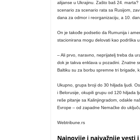
alijanse u Ukrajinu. Zašto baš 24. marta? S
scenario za scenario rata sa Rusijom, zavr
dana za odmor i reorganizaciju, a 10. dana 
On je takođe podsetio da Rumunija i amer
stacionirana mogu delovati kao podrška u j
– Ali prvo, naravno, neprijatelj treba da u
dok je takva enklava u pozadini. Znatne 
Baltiku su za borbu spremne tri brigade, 
Ukupno, grupa broji do 30 hiljada ljudi. Os
i Belorusije, okupili grupu od 120 hiljada 
reše pitanje sa Kalinjingradom, odakle na
Evrope – od zapadne Nemačke do uključuj
Webtribune.rs
Najnovije i najvažnije vesti