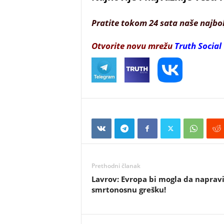
Pratite tokom 24 sata naše najbo
Otvorite novu mrežu
Truth Social
Prethodni članak
Lavrov: Evropa bi mogla da naprav
smrtonosnu grešku!