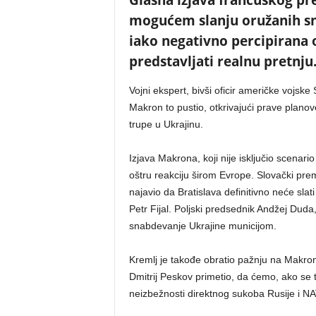
Glasna izjava francuskog p
mogućem slanju oružanih sn
iako negativno percipirana 
predstavljati realnu pretnju
Vojni ekspert, bivši oficir američke vojske 
Makron to pustio, otkrivajući prave planov
trupe u Ukrajinu.
Izjava Makrona, koji nije isključio scenar
oštru reakciju širom Evrope. Slovački pre
najavio da Bratislava definitivno neće slati
Petr Fijal. Poljski predsednik Andžej Duda
snabdevanje Ukrajine municijom.
Kremlj je takođe obratio pažnju na Makro
Dmitrij Peskov primetio, da ćemo, ako se 
neizbežnosti direktnog sukoba Rusije i N