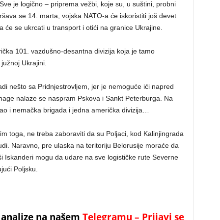
ve je logično – priprema vežbi, koje su, u suštini, probni
šava se 14. marta, vojska NATO-a će iskoristiti još devet
će se ukrcati u transport i otići na granice Ukrajine.
ička 101. vazdušno-desantna divizija koja je tamo
užnoj Ukrajini.
radi nešto sa Pridnjestrovljem, jer je nemoguće ići napred
snage nalaze se naspram Pskova i Sankt Peterburga. Na
kao i nemačka brigada i jedna američka divizija…
im toga, ne treba zaboraviti da su Poljaci, kod Kalinjingrada
ljudi. Naravno, pre ulaska na teritoriju Belorusije moraće da
ši Iskanderi mogu da udare na sve logističke rute Severne
ući Poljsku.
 i analize na našem
Telegramu – Prijavi se