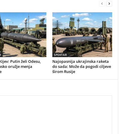
R
SPEKTAR
Kijev: Putin želi Odesu,
Najopasnija ukrajinska raketa
usko oružje menja
do sada: Može da pogodi ciljeve
e
širom Rusije