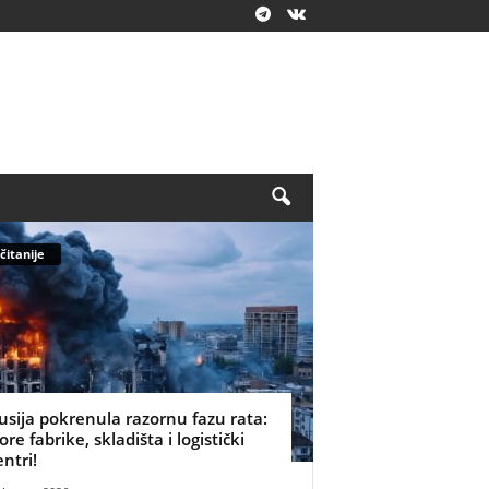
čitanije
usija pokrenula razornu fazu rata:
ore fabrike, skladišta i logistički
entri!