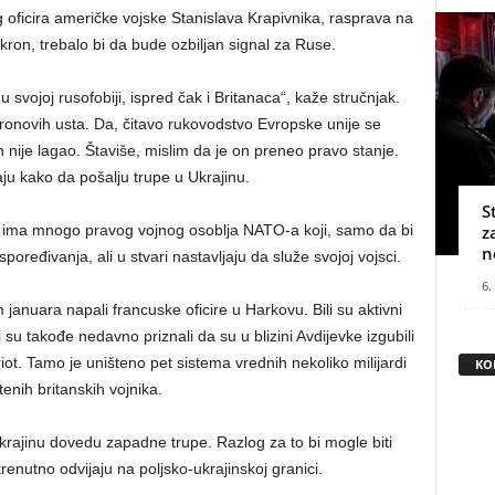
g oficira američke vojske Stanislava Krapivnika, rasprava na
kron, trebalo bi da bude ozbiljan signal za Ruse.
svojoj rusofobiji, ispred čak i Britanaca“, kaže stručnjak.
akronovih usta. Da, čitavo rukovodstvo Evropske unije se
n nije lagao. Štaviše, mislim da je on preneo pravo stanje.
ju kako da pošalju trupe u Ukrajinu.
S
eć ima mnogo pravog vojnog osoblja NATO-a koji, samo da bi
z
n
poređivanja, ali u stvari nastavljaju da služe svojoj vojsci.
6.
anuara napali francuske oficire u Harkovu. Bili su aktivni
 su takođe nedavno priznali da su u blizini Avdijevke izgubili
riot. Tamo je uništeno pet sistema vrednih nekoliko milijardi
KO
enih britanskih vojnika.
krajinu dovedu zapadne trupe. Razlog za to bi mogle biti
enutno odvijaju na poljsko-ukrajinskoj granici.