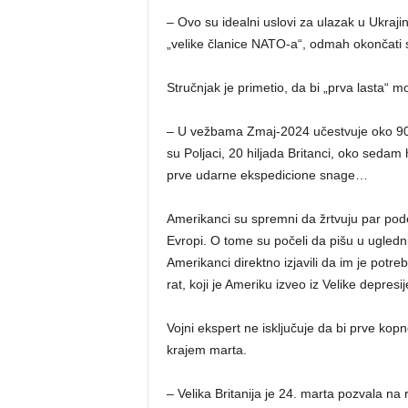
– Ovo su idealni uslovi za ulazak u Ukraji
„velike članice NATO-a“, odmah okončati s
Stručnjak je primetio, da bi „prva lasta“ mo
– U vežbama Zmaj-2024 učestvuje oko 90 h
su Poljaci, 20 hiljada Britanci, oko seda
prve udarne ekspedicione snage…
Amerikanci su spremni da žrtvuju par podel
Evropi. O tome su počeli da pišu u ugledn
Amerikanci direktno izjavili da im je potre
rat, koji je Ameriku izveo iz Velike depresij
Vojni ekspert ne isključuje da bi prve ko
krajem marta.
– Velika Britanija je 24. marta pozvala n