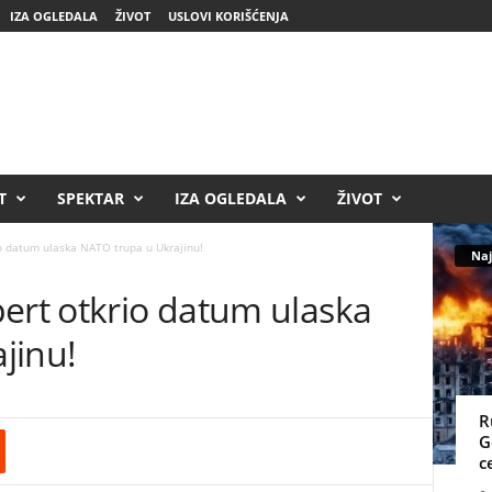
IZA OGLEDALA
ŽIVOT
USLOVI KORIŠĆENJA
T
SPEKTAR
IZA OGLEDALA
ŽIVOT
io datum ulaska NATO trupa u Ukrajinu!
Naj
ert otkrio datum ulaska
jinu!
R
G
c