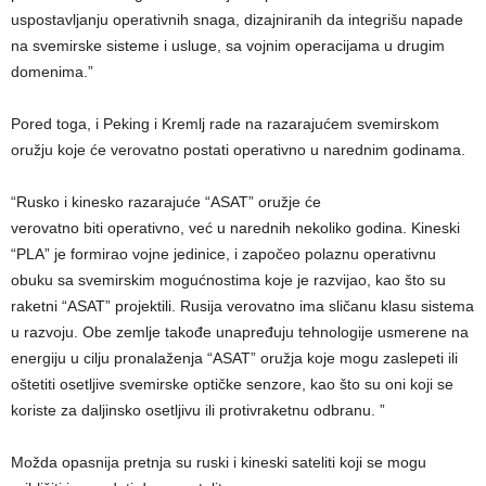
uspostavljanju operativnih snaga, dizajniranih da integrišu napade
na svemirske sisteme i usluge, sa vojnim operacijama u drugim
domenima.”
Pored toga, i Peking i Kremlj rade na razarajućem svemirskom
oružju koje će verovatno postati operativno u narednim godinama.
“Rusko i kinesko razarajuće “ASAT” oružje će
verovatno biti operativno, već u narednih nekoliko godina. Kineski
“PLA” je formirao vojne jedinice, i započeo polaznu operativnu
obuku sa svemirskim mogućnostima koje je razvijao, kao što su
raketni “ASAT” projektili. Rusija verovatno ima sličanu klasu sistema
u razvoju. Obe zemlje takođe unapređuju tehnologije usmerene na
energiju u cilju pronalaženja “ASAT” oružja koje mogu zaslepeti ili
oštetiti osetljive svemirske optičke senzore, kao što su oni koji se
koriste za daljinsko osetljivu ili protivraketnu odbranu. ”
Možda opasnija pretnja su ruski i kineski sateliti koji se mogu