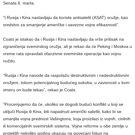
Senata 6. marta.
“I Rusija i Kina nastavljaju da koriste antisatelit (ASAT) oružje, kao
sredstvo za smanjenje američke i savezne vojne efikasnosti”.
Coats je istakao da i Rusija i Kina nastavljaju da vrše pritisak na
ograničenja svemirskog oružja, ali je rekao da će Peking i Moskva u
vreme rata opravdati ofanzivne svemirske operacije kao vojnu
nuždu.
“Rusija i Kina navode da raspolažu destruktivnim i nedestruktivnim
oružjem, tokom potencijalnog budućeg sukoba, u zavisnosti u kom
smeru on bude tekao”, rekao je Coats.
“Procenjujemo da će, ukoliko se dogodi budući konflikt u koji se
uključi Rusija ili Kina, biti napadnuti američki sateliti, kako bi se
umanjila vojna prednost Vašingtona, koja proizilazi iz vojnih, civilnih
ili komercijalnih svemirskih sistema. Vojne reforme u obe zemlje u
proteklih nekoliko godina ukazuju na povećani fokus na