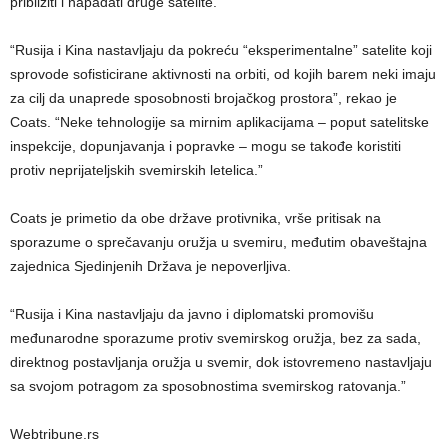
približiti i napadati druge satelite.
“Rusija i Kina nastavljaju da pokreću “eksperimentalne” satelite koji
sprovode sofisticirane aktivnosti na orbiti, od kojih barem neki imaju
za cilj da unaprede sposobnosti brojačkog prostora”, rekao je
Coats. “Neke tehnologije sa mirnim aplikacijama – poput satelitske
inspekcije, dopunjavanja i popravke – mogu se takođe koristiti
protiv neprijateljskih svemirskih letelica.”
Coats je primetio da obe države protivnika, vrše pritisak na
sporazume o sprečavanju oružja u svemiru, međutim obaveštajna
zajednica Sjedinjenih Država je nepoverljiva.
“Rusija i Kina nastavljaju da javno i diplomatski promovišu
međunarodne sporazume protiv svemirskog oružja, bez za sada,
direktnog postavljanja oružja u svemir, dok istovremeno nastavljaju
sa svojom potragom za sposobnostima svemirskog ratovanja.”
Webtribune.rs