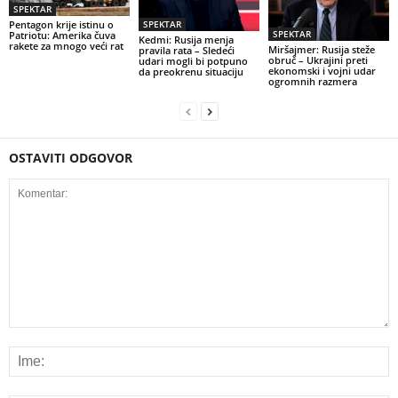
SPEKTAR
Pentagon krije istinu o
SPEKTAR
SPEKTAR
Patriotu: Amerika čuva
Kedmi: Rusija menja
rakete za mnogo veći rat
Miršajmer: Rusija steže
pravila rata – Sledeći
obruč – Ukrajini preti
udari mogli bi potpuno
ekonomski i vojni udar
da preokrenu situaciju
ogromnih razmera
OSTAVITI ODGOVOR