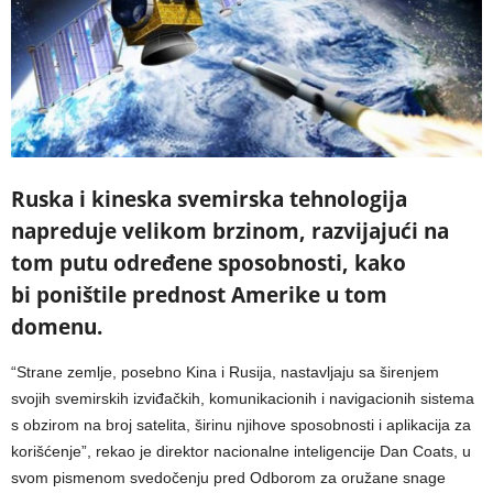
Ruska i kineska svemirska tehnologija
napreduje velikom brzinom, razvijajući na
tom putu određene sposobnosti, kako
bi poništile prednost Amerike u tom
domenu.
“Strane zemlje, posebno Kina i Rusija, nastavljaju sa širenjem
svojih svemirskih izviđačkih, komunikacionih i navigacionih sistema
s obzirom na broj satelita, širinu njihove sposobnosti i aplikacija za
korišćenje”, rekao je direktor nacionalne inteligencije Dan Coats, u
svom pismenom svedočenju pred Odborom za oružane snage