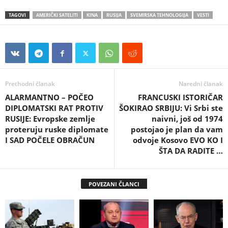
TAGOVI
AMERIČKI SATELITI
KINA
RUSIJA
SVEMIRSKA TEHNOLOGIJA
VESTI
Prethodni članak
Naredni članak
ALARMANTNO – POČEO
FRANCUSKI ISTORIČAR
DIPLOMATSKI RAT PROTIV
ŠOKIRAO SRBIJU: Vi Srbi ste
RUSIJE: Evropske zemlje
naivni, još od 1974
proteruju ruske diplomate
postojao je plan da vam
I SAD POČELE OBRAČUN
odvoje Kosovo EVO KO I
ŠTA DA RADITE …
POVEZANI ČLANCI