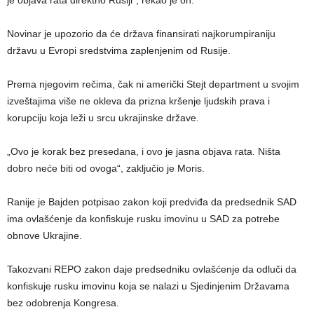
je objava rata direktno Rusiji“, rekao je on.
Novinar je upozorio da će država finansirati najkorumpiraniju
državu u Evropi sredstvima zaplenjenim od Rusije.
Prema njegovim rečima, čak ni američki Stejt department u svojim
izveštajima više ne okleva da prizna kršenje ljudskih prava i
korupciju koja leži u srcu ukrajinske države.
„Ovo je korak bez presedana, i ovo je jasna objava rata. Ništa
dobro neće biti od ovoga“, zaključio je Moris.
Ranije je Bajden potpisao zakon koji predviđa da predsednik SAD
ima ovlašćenje da konfiskuje rusku imovinu u SAD za potrebe
obnove Ukrajine.
Takozvani REPO zakon daje predsedniku ovlašćenje da odluči da
konfiskuje rusku imovinu koja se nalazi u Sjedinjenim Državama
bez odobrenja Kongresa.