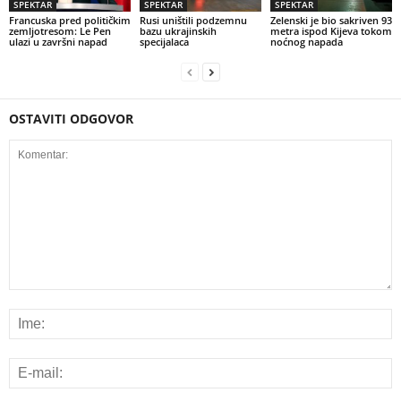
SPEKTAR
SPEKTAR
SPEKTAR
Francuska pred političkim
Rusi uništili podzemnu
Zelenski je bio sakriven 93
zemljotresom: Le Pen
bazu ukrajinskih
metra ispod Kijeva tokom
ulazi u završni napad
specijalaca
noćnog napada
OSTAVITI ODGOVOR