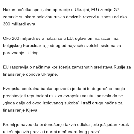
Nakon početka specijalne operacije u Ukrajini, EU i zemlje G7
zamrzle su skoro polovinu ruskih deviznih rezervi u iznosu od oko
300 milijardi evra.
Oko 200 milijardi evra nalazi se u EU, uglavnom na računima
belgijskog Euroclear-a, jednog od najvećih svetskih sistema za
poravnanje i kliring.
EU raspravlja o načinima korišćenja zamrznutih sredstava Rusije za
finansiranje obnove Ukrajine.
Evropska centralna banka upozorila je da bi to dugoročno moglo
predstavljati reputacioni rizik za evropsku valutu i ​​pozvala da se
„gleda dalje od ovog izolovanog sukoba“ i traži druge načine za
finansiranje Kijeva.
Kremlj je naveo da bi donošenje takvih odluka „bilo još jedan korak
u kršenju svih pravila i normi međunarodnog prava“.