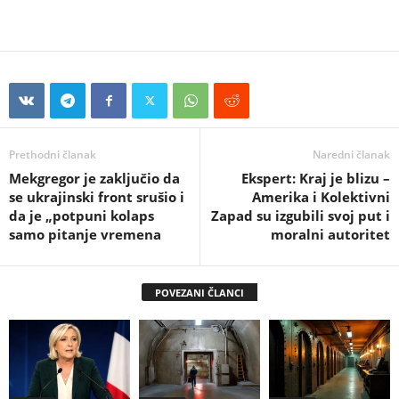
Prethodni članak
Naredni članak
Mekgregor je zaključio da
Ekspert: Kraj je blizu –
se ukrajinski front srušio i
Amerika i Kolektivni
da je „potpuni kolaps
Zapad su izgubili svoj put i
samo pitanje vremena
moralni autoritet
POVEZANI ČLANCI