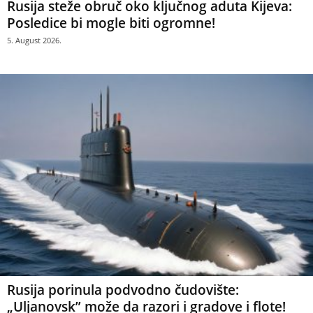
Rusija steže obruč oko ključnog aduta Kijeva:
Posledice bi mogle biti ogromne!
5. August 2026.
Rusija porinula podvodno čudovište:
„Uljanovsk” može da razori i gradove i flote!