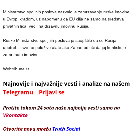
Ministarstvo spoljnih poslova nazvalo je zamrzavanje ruske imovine
u Evropi krađom, uz napomenu da EU cilja ne samo na sredstva
privatnih lica, već i na državnu imovinu Rusije.
Rusko Ministarstvo spoljnih poslova je saopštilo da će Rusija
upotrebiti sve raspoložive alate ako Zapad odluči da joj konfiskuje
zamrznutu imovinu.
Webtribune.rs
Najnovije i najvažnije vesti i analize na našem
Telegramu – Prijavi se
Pratite tokom 24 sata naše najbolje vesti samo na
Vkontakte
Otvorite novu mrežu
Truth Social