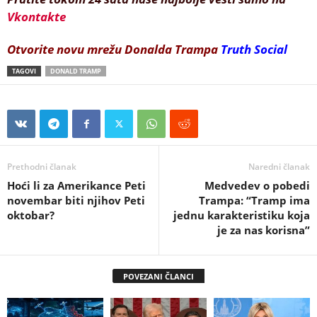
Vkontakte
Otvorite novu mrežu Donalda Trampa
Truth Social
TAGOVI
DONALD TRAMP
Prethodni članak
Naredni članak
Hoći li za Amerikance Peti
Medvedev o pobedi
novembar biti njihov Peti
Trampa: “Tramp ima
oktobar?
jednu karakteristiku koja
je za nas korisna”
POVEZANI ČLANCI