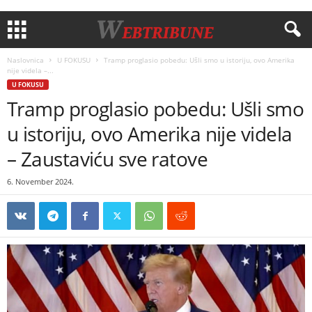
Naslovnica
U FOKUSU
Tramp proglasio pobedu: Ušli smo u istoriju, ovo Amerika
nije videla –...
U FOKUSU
Tramp proglasio pobedu: Ušli smo
u istoriju, ovo Amerika nije videla
– Zaustaviću sve ratove
6. November 2024.