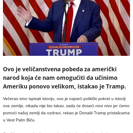
Ovo je veličanstvena pobeda za američki
narod koja će nam omogućiti da učinimo
Ameriku ponovo velikom, istakao je Tramp.
Večeras smo ispisali istoriju, ovo je najveći politički pokret u istoriji
ove zemlje, nikada nije bio takav, sada će doseći novi nivo jer ćemo
pomoći našoj zemlji da ozdravi, rekao je Donald Tramp pristalicama
u Vest Palm Biču.