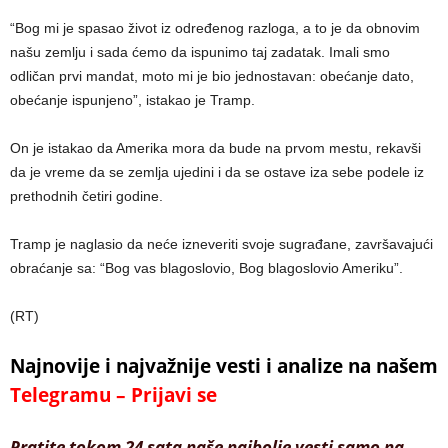
“Bog mi je spasao život iz određenog razloga, a to je da obnovim
našu zemlju i sada ćemo da ispunimo taj zadatak. Imali smo
odličan prvi mandat, moto mi je bio jednostavan: obećanje dato,
obećanje ispunjeno”, istakao je Tramp.
On je istakao da Amerika mora da bude na prvom mestu, rekavši
da je vreme da se zemlja ujedini i da se ostave iza sebe podele iz
prethodnih četiri godine.
Tramp je naglasio da neće izneveriti svoje sugrađane, završavajući
obraćanje sa: “Bog vas blagoslovio, Bog blagoslovio Ameriku”.
(RT)
Najnovije i najvažnije vesti i analize na našem
Telegramu – Prijavi se
Pratite tokom 24 sata naše najbolje vesti samo na