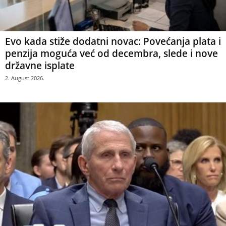
Evo kada stiže dodatni novac: Povećanja plata i
penzija moguća već od decembra, slede i nove
državne isplate
2. August 2026.