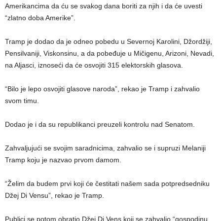
Amerikancima da ću se svakog dana boriti za njih i da će uvesti
“zlatno doba Amerike”.
Tramp je dodao da je odneo pobedu u Severnoj Karolini, Džordžiji,
Pensilvaniji, Viskonsinu, a da pobeđuje u Mičigenu, Arizoni, Nevadi,
na Aljasci, iznoseći da će osvojiti 315 elektorskih glasova.
“Bilo je lepo osvojiti glasove naroda”, rekao je Tramp i zahvalio
svom timu.
Dodao je i da su republikanci preuzeli kontrolu nad Senatom.
Zahvaljujući se svojim saradnicima, zahvalio se i supruzi Melaniji
Tramp koju je nazvao prvom damom.
“Želim da budem prvi koji će čestitati našem sada potpredsedniku
Džej Di Vensu”, rekao je Tramp.
Publici se potom obratio Džej Di Vens koji se zahvalio “gospodinu