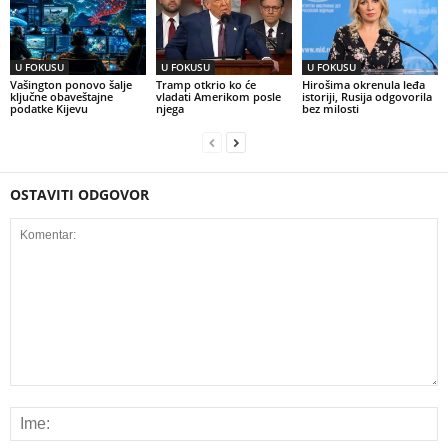
U FOKUSU
U FOKUSU
U FOKUSU
Vašington ponovo šalje
Tramp otkrio ko će
Hirošima okrenula leđa
ključne obaveštajne
vladati Amerikom posle
istoriji, Rusija odgovorila
podatke Kijevu
njega
bez milosti
OSTAVITI ODGOVOR