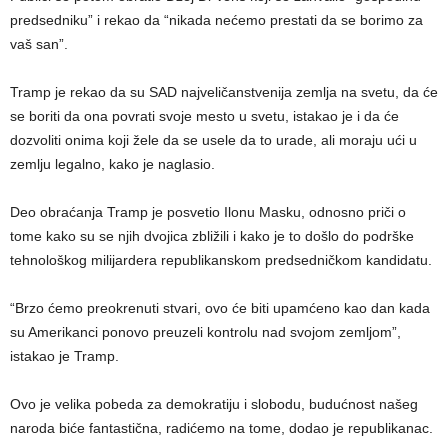
predsedniku” i rekao da “nikada nećemo prestati da se borimo za
vaš san”.
Tramp je rekao da su SAD najveličanstvenija zemlja na svetu, da će
se boriti da ona povrati svoje mesto u svetu, istakao je i da će
dozvoliti onima koji žele da se usele da to urade, ali moraju ući u
zemlju legalno, kako je naglasio.
Deo obraćanja Tramp je posvetio Ilonu Masku, odnosno priči o
tome kako su se njih dvojica zbližili i kako je to došlo do podrške
tehnološkog milijardera republikanskom predsedničkom kandidatu.
“Brzo ćemo preokrenuti stvari, ovo će biti upamćeno kao dan kada
su Amerikanci ponovo preuzeli kontrolu nad svojom zemljom”,
istakao je Tramp.
Ovo je velika pobeda za demokratiju i slobodu, budućnost našeg
naroda biće fantastična, radićemo na tome, dodao je republikanac.