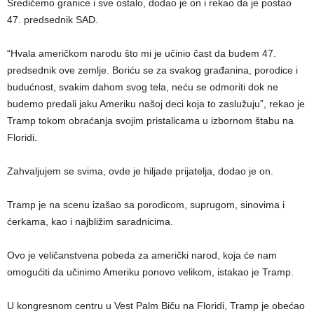
Sredićemo granice i sve ostalo, dodao je on i rekao da je postao
47. predsednik SAD.
“Hvala američkom narodu što mi je učinio čast da budem 47.
predsednik ove zemlje. Boriću se za svakog građanina, porodice i
budućnost, svakim dahom svog tela, neću se odmoriti dok ne
budemo predali jaku Ameriku našoj deci koja to zaslužuju”, rekao je
Tramp tokom obraćanja svojim pristalicama u izbornom štabu na
Floridi.
Zahvaljujem se svima, ovde je hiljade prijatelja, dodao je on.
Tramp je na scenu izašao sa porodicom, suprugom, sinovima i
ćerkama, kao i najbližim saradnicima.
Ovo je veličanstvena pobeda za američki narod, koja će nam
omogućiti da učinimo Ameriku ponovo velikom, istakao je Tramp.
U kongresnom centru u Vest Palm Biču na Floridi, Tramp je obećao