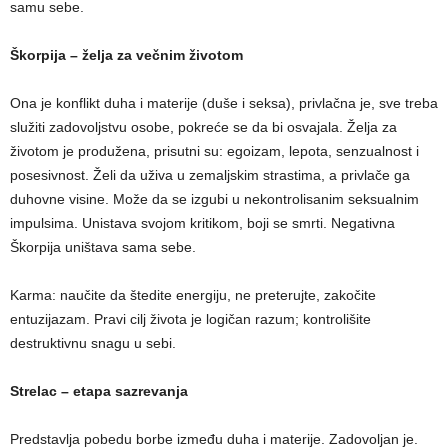
samu sebe.
Škorpija – želja za večnim životom
Ona je konflikt duha i materije (duše i seksa), privlačna je, sve treba
služiti zadovoljstvu osobe, pokreće se da bi osvajala. Želja za
životom je produžena, prisutni su: egoizam, lepota, senzualnost i
posesivnost. Želi da uživa u zemaljskim strastima, a privlače ga
duhovne visine. Može da se izgubi u nekontrolisanim seksualnim
impulsima. Unistava svojom kritikom, boji se smrti. Negativna
Škorpija uništava sama sebe.
Karma: naučite da štedite energiju, ne preterujte, zakočite
entuzijazam. Pravi cilj života je logičan razum; kontrolišite
destruktivnu snagu u sebi.
Strelac – etapa sazrevanja
Predstavlja pobedu borbe između duha i materije. Zadovoljan je.