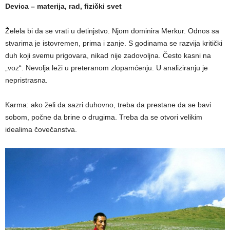
Devica – materija, rad, fizički svet
Želela bi da se vrati u detinjstvo. Njom dominira Merkur. Odnos sa
stvarima je istovremen, prima i zanje. S godinama se razvija kritički
duh koji svemu prigovara, nikad nije zadovoljna. Često kasni na
„voz“. Nevolja leži u preteranom zlopamćenju. U analiziranju je
nepristrasna.
Karma: ako želi da sazri duhovno, treba da prestane da se bavi
sobom, počne da brine o drugima. Treba da se otvori velikim
idealima čovečanstva.