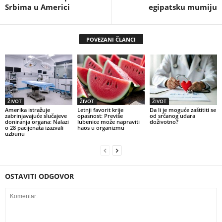
Srbima u Americi
egipatsku mumiju
POVEZANI ČLANCI
ŽIVOT
ŽIVOT
ŽIVOT
Amerika istražuje
Letnji favorit krije
Da li je moguće zaštititi se
zabrinjavajuće slučajeve
opasnost: Previše
od srčanog udara
doniranja organa: Nalazi
lubenice može napraviti
doživotno?
o 28 pacijenata izazvali
haos u organizmu
uzbunu
OSTAVITI ODGOVOR