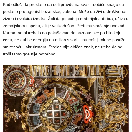
Kad odluči da prestane da deli pravdu na svetu, dobiće snagu da
postane protagonist božanskog zakona. Može da živi u društvenom
životu i evoluira iznutra. Želi da poseduje materijalna dobra, uživa u
zemaljskom uspehu, ali je velikodušan. Preti mu vraćanje unazad.
Karma: ne bi trebalo da pokušavate da saznate sve po bilo koju
cenu, ne gubite energiju na milion stvari. Unutrašnji mir se postiže
smirenoću i altruizmom. Strelac nije običan znak, ne treba da se
troši tamo gde nije potrebno.