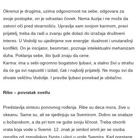
Okrenut je drugima, uzima odgovornost na sebe, odgovara za
svoje postupke, on je odrastao čovek. Nema iluzija i ne može da
zatvori oči pred stvarnošću. Upravlja sam svojom karmom, pravi
prijatelj, treba da radi u zvanju gde dolazi do izražaja društveni
interes. U Vodoliji su ujedinjene sve energije: dualnost i unutarašnji
konflikti. On je inicijator, besmrtan, poznaje intelektualni mehanizam
duha. Poklanja sebe, što ljudi znaju da cene.
Karma: ima u sebi ogromno bogatstvo ljubavi, a stalno živi u strahu
da će ga svi napustiti i izdati, čak i najbolji prijatelji. Ne mogu svi da
shvate veličinu Vodolije. I previše ljubavi ponekad je ubitačno.
Ribe – povratak svetlu
Predstavlja sintezu ponovnog rođenja. Ribe su deca mora, žive u
okeanu. Same su, ali se sjedinjuju sa Svemirom. Dobro se snalaze
u božanskom, a da pri tom ne gube svoju ličnost. Treba otvoriti
vrata koja vode u Svemir. 12. znak je simbol smrti jer se osoba
oprašta od zemaljskog života i ulazi u vode Svemira. Kad prestane