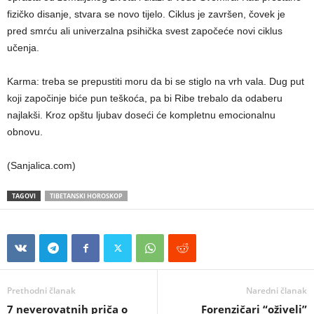
fizičko disanje, stvara se novo tijelo. Ciklus je završen, čovek je
pred smrću ali univerzalna psihička svest započeće novi ciklus
učenja.
Karma: treba se prepustiti moru da bi se stiglo na vrh vala. Dug put
koji započinje biće pun teškoća, pa bi Ribe trebalo da odaberu
najlakši. Kroz opštu ljubav doseći će kompletnu emocionalnu
obnovu.
(Sanjalica.com)
TAGOVI
TIBETANSKI HOROSKOP
Prethodni članak
Naredni članak
7 neverovatnih priča o
Forenzičari “oživeli”