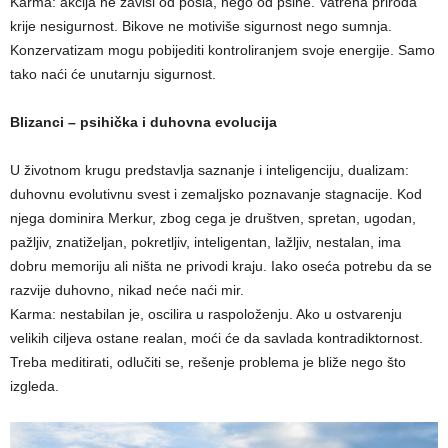
Karma: akcija ne zavisi od posla, nego od psihe. Vatrena priroda
krije nesigurnost. Bikove ne motiviše sigurnost nego sumnja.
Konzervatizam mogu pobijediti kontroliranjem svoje energije. Samo
tako naći će unutarnju sigurnost.
Blizanci – psihička i duhovna evolucija
U životnom krugu predstavlja saznanje i inteligenciju, dualizam:
duhovnu evolutivnu svest i zemaljsko poznavanje stagnacije. Kod
njega dominira Merkur, zbog cega je društven, spretan, ugodan,
pažljiv, znatiželjan, pokretljiv, inteligentan, lažljiv, nestalan, ima
dobru memoriju ali ništa ne privodi kraju. Iako oseća potrebu da se
razvije duhovno, nikad neće naći mir.
Karma: nestabilan je, oscilira u raspoloženju. Ako u ostvarenju
velikih ciljeva ostane realan, moći će da savlada kontradiktornost.
Treba meditirati, odlučiti se, rešenje problema je bliže nego što
izgleda.