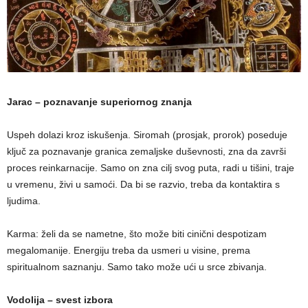
Jarac – poznavanje superiornog znanja
Uspeh dolazi kroz iskušenja. Siromah (prosjak, prorok) poseduje
ključ za poznavanje granica zemaljske duševnosti, zna da završi
proces reinkarnacije. Samo on zna cilj svog puta, radi u tišini, traje
u vremenu, živi u samoći. Da bi se razvio, treba da kontaktira s
ljudima.
Karma: želi da se nametne, što može biti cinični despotizam
megalomanije. Energiju treba da usmeri u visine, prema
spiritualnom saznanju. Samo tako može ući u srce zbivanja.
Vodolija – svest izbora