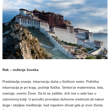
Rak – rođenje čoveka
Predstavlja znanje, inkarnaciju duha u fizičkom svetu. Psihička
inkarnacija je pri kraju, počinje fizička. Simbol je materinstva, tela,
osećaja, svemir Žene. Da bi se zaštitio, drži sve u sebi kao u
zatvorenoj kutiji. U porodici pronalazi duhovne vrednosti ali nakon
duge i strpljive meditacije, kad napokon shvati gde je izvor života.