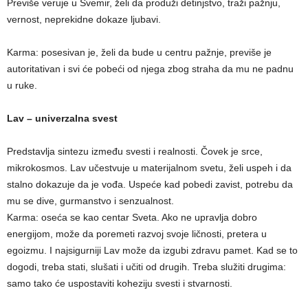
Previše veruje u Svemir, želi da produži detinjstvo, traži pažnju,
vernost, neprekidne dokaze ljubavi.
Karma: posesivan je, želi da bude u centru pažnje, previše je
autoritativan i svi će pobeći od njega zbog straha da mu ne padnu
u ruke.
Lav – univerzalna svest
Predstavlja sintezu između svesti i realnosti. Čovek je srce,
mikrokosmos. Lav učestvuje u materijalnom svetu, želi uspeh i da
stalno dokazuje da je vođa. Uspeće kad pobedi zavist, potrebu da
mu se dive, gurmanstvo i senzualnost.
Karma: oseća se kao centar Sveta. Ako ne upravlja dobro
energijom, može da poremeti razvoj svoje ličnosti, pretera u
egoizmu. I najsigurniji Lav može da izgubi zdravu pamet. Kad se to
dogodi, treba stati, slušati i učiti od drugih. Treba služiti drugima:
samo tako će uspostaviti koheziju svesti i stvarnosti.