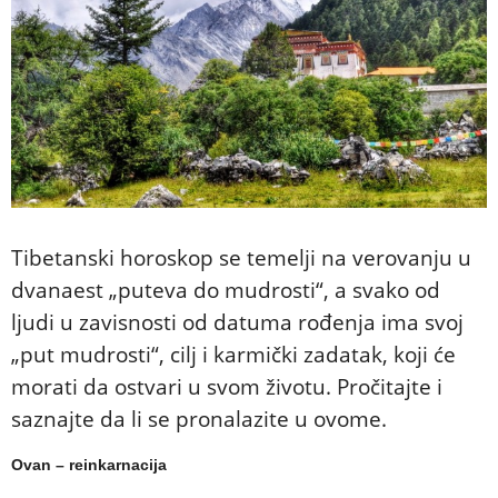
Tibetanski horoskop se temelji na verovanju u
dvanaest „puteva do mudrosti“, a svako od
ljudi u zavisnosti od datuma rođenja ima svoj
„put mudrosti“, cilj i karmički zadatak, koji će
morati da ostvari u svom životu. Pročitajte i
saznajte da li se pronalazite u ovome.
Ovan – reinkarnacija