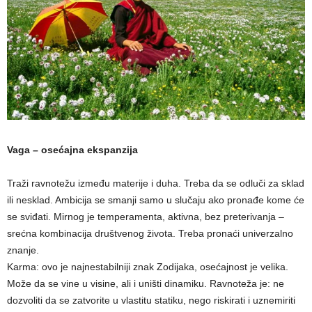
Vaga – osećajna ekspanzija
Traži ravnotežu između materije i duha. Treba da se odluči za sklad
ili nesklad. Ambicija se smanji samo u slučaju ako pronađe kome će
se sviđati. Mirnog je temperamenta, aktivna, bez preterivanja –
srećna kombinacija društvenog života. Treba pronaći univerzalno
znanje.
Karma: ovo je najnestabilniji znak Zodijaka, osećajnost je velika.
Može da se vine u visine, ali i uništi dinamiku. Ravnoteža je: ne
dozvoliti da se zatvorite u vlastitu statiku, nego riskirati i uznemiriti