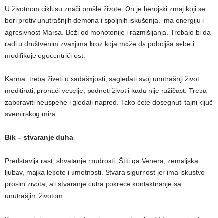
U životnom ciklusu znači prošle živote. On je herojski zmaj koji se
bori protiv unutrašnjih demona i spoljnih iskušenja. Ima energiju i
agresivnost Marsa. Beži od monotonije i razmišljanja. Trebalo bi da
radi u društvenim zvanjima kroz koja može da poboljša sebe i
modifikuje egocentričnost.
Karma: treba živeti u sadašnjosti, sagledati svoj unutrašnji život,
meditirati, pronaći veselje, podneti život i kada nije ružičast. Treba
zaboraviti neuspehe i gledati napred. Tako ćete dosegnuti tajni ključ
svemirskog mira.
Bik – stvaranje duha
Predstavlja rast, shvatanje mudrosti. Štiti ga Venera, zemaljska
ljubav, majka lepote i umetnosti. Stvara sigurnost jer ima iskustvo
prošlih života, ali stvaranje duha pokreće kontaktiranje sa
unutrašjim životom.