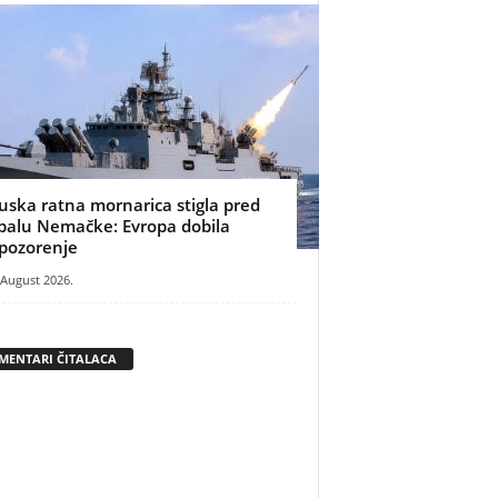
uska ratna mornarica stigla pred
balu Nemačke: Evropa dobila
pozorenje
 August 2026.
MENTARI ČITALACA