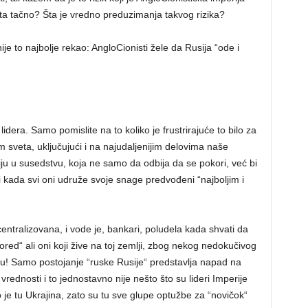
a tačno? Šta je vredno preduzimanja takvog rizika?
ije to najbolje rekao: AngloCionisti žele da Rusija “ode i
idera. Samo pomislite na to koliko je frustrirajuće to bilo za
rom sveta, uključujući i na najudaljenijim delovima naše
iju u susedstvu, koja ne samo da odbija da se pokori, već bi
i kada svi oni udruže svoje snage predvođeni “najboljim i
 centralizovana, i vode je, bankari, poludela kada shvati da
d“ ali oni koji žive na toj zemlji, zbog nekog nedokučivog
išu! Samo postojanje “ruske Rusije“ predstavlja napad na
rednosti i to jednostavno nije nešto što su lideri Imperije
to je tu Ukrajina, zato su tu sve glupe optužbe za “novičok“