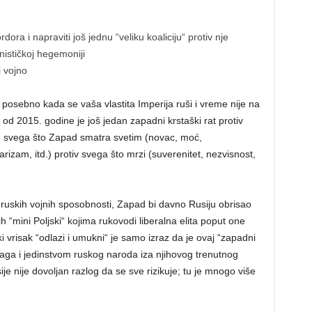
ora i napraviti još jednu “veliku koaliciju“ protiv nje
onističkoj hegemoniji
i vojno
e, posebno kada se vaša vlastita Imperija ruši i vreme nije na
od 2015. godine je još jedan zapadni krstaški rat protiv
ime svega što Zapad smatra svetim (novac, moć,
izam, itd.) protiv svega što mrzi (suverenitet, nezvisnost,
o ruskih vojnih sposobnosti, Zapad bi davno Rusiju obrisao
 “mini Poljski“ kojima rukovodi liberalna elita poput one
 vrisak “odlazi i umukni“ je samo izraz da je ovaj “zapadni
aga i jedinstvom ruskog naroda iza njihovog trenutnog
usije nije dovoljan razlog da se sve rizikuje; tu je mnogo više