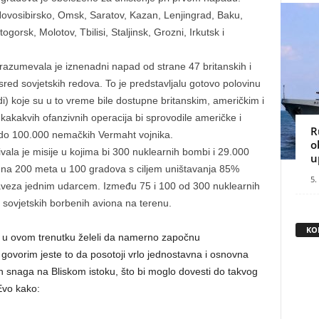
Novosibirsko, Omsk, Saratov, Kazan, Lenjingrad, Baku,
ogorsk, Molotov, Tbilisi, Staljinsk, Grozni, Irkutsk i
razumevala je iznenadni napad od strane 47 britanskih i
sred sovjetskih redova. To je predstavljalu gotovo polovinu
udi) koje su u to vreme bile dostupne britanskim, američkim i
akakvih ofanzivnih operacija bi sprovodile američke i
R
i do 100.000 nemačkih Vermaht vojnika.
o
vala je misije u kojima bi 300 nuklearnih bombi i 29.000
u
 na 200 meta u 100 gradova s ciljem uništavanja 85%
5.
Saveza jednim udarcem. Između 75 i 100 od 300 nuklearnih
 sovjetskih borbenih aviona na terenu.
KO
ti u ovom trenutku želeli da namerno započnu
 govorim jeste to da posotoji vrlo jednostavna i osnovna
ih snaga na Bliskom istoku, što bi moglo dovesti do takvog
Evo kako: