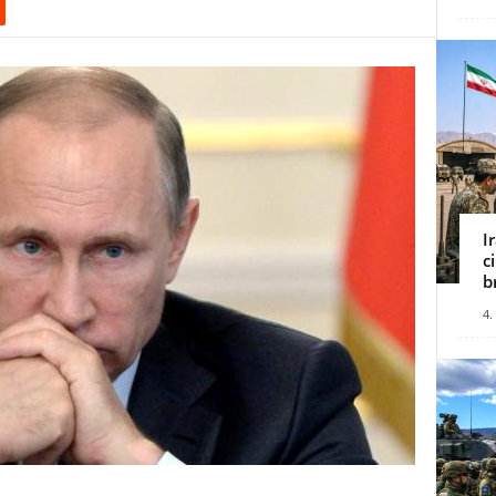
I
c
b
4.