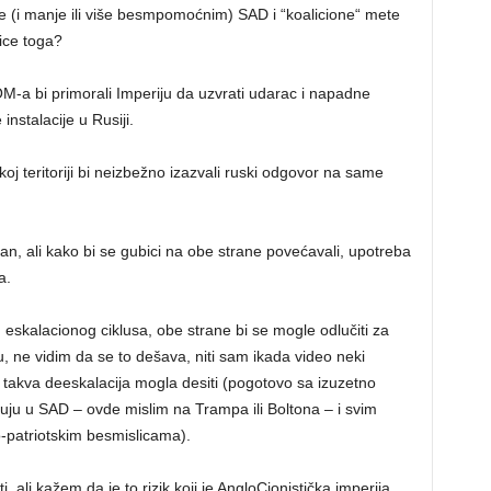
e (i manje ili više besmpomoćnim) SAD i “koalicione“ mete
dice toga?
-a bi primorali Imperiju da uzvrati udarac i napadne
instalacije u Rusiji.
j teritoriji bi neizbežno izazvali ruski odgovor na same
an, ali kako bi se gubici na obe strane povećavali, upotreba
a.
g eskalacionog ciklusa, obe strane bi se mogle odlučiti za
tu, ne vidim da se to dešava, niti sam ikada video neki
e takva deeskalacija mogla desiti (pogotovo sa izuzetno
uju u SAD – ovde mislim na Trampa ili Boltona – i svim
o-patriotskim besmislicama).
ali kažem da je to rizik koji je AngloCionistička imperija