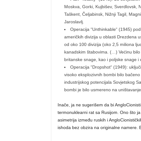
Moskva, Gorki, Kujbišev, Sverdlovsk, 
Taškent, Čeljabinsk, Nižnji Tagil, Magnit
Jaroslavlj.
Operacija “Unthinkable“ (1945) pod
američkih divizija u oblasti Drezdena u
od oko 100 divizija (oko 2,5 miliona lj
kanadskim štabovima. (…) Većinu bilo k
britanske snage, kao i poljske snage 
Operacija “Dropshot“ (1949): uključi
visoko eksplozivnih bombi bilo bačeno
industrijskog potencijala Sovjetskog 
bombi je bilo usmereno na uništavanje
Inače, ja ne sugerišem da bi AngloCionis
termonuklearni rat sa Rusijom. Ono što ja
asimetrija između ruskih i AngloCionističk
ishoda bez obzira na originalne namere. 