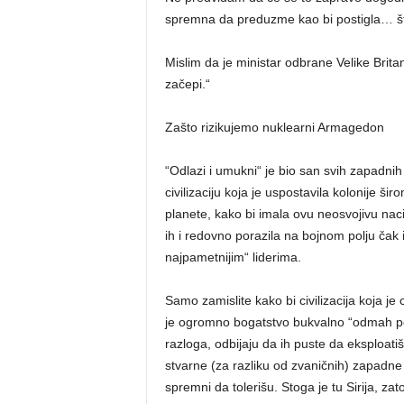
spremna da preduzme kao bi postigla… št
Mislim da je ministar odbrane Velike Britan
začepi.“
Zašto rizikujemo nuklearni Armagedon
“Odlazi i umukni“ je bio san svih zapadnih l
civilizaciju koja je uspostavila kolonije ši
planete, kako bi imala ovu neosvojivu nac
ih i redovno porazila na bojnom polju čak 
najpametnijim“ liderima.
Samo zamislite kako bi civilizacija koja je
je ogromno bogatstvo bukvalno “odmah pore
razloga, odbijaju da ih puste da eksploat
stvarne (za razliku od zvaničnih) zapadne v
spremni da tolerišu. Stoga je tu Sirija, za