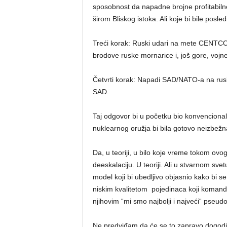
sposobnost da napadne brojne profitabiln
širom Bliskog istoka. Ali koje bi bile posle
Treći korak: Ruski udari na mete CENTCOM
brodove ruske mornarice i, još gore, vojne 
Četvrti korak: Napadi SAD/NATO-a na rusko
SAD.
Taj odgovor bi u početku bio konvencional
nuklearnog oružja bi bila gotovo neizbežn
Da, u teoriji, u bilo koje vreme tokom ovo
deeskalaciju. U teoriji. Ali u stvarnom sve
model koji bi ubedljivo objasnio kako bi s
niskim kvalitetom pojedinaca koji komand
njihovim “mi smo najbolji i najveći“ pseud
Ne predviđam da će se to zapravo dogoditi, 