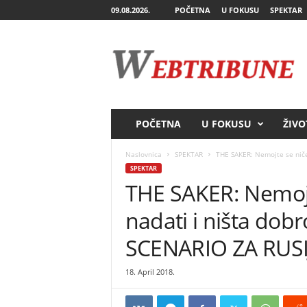
09.08.2026.
POČETNA
U FOKUSU
SPEKTAR
W
e
b
T
r
i
b
POČETNA
U FOKUSU
ŽIVO
u
n
Naslovnica
SPEKTAR
THE SAKER: Nemojte se niče
e
SPEKTAR
THE SAKER: Nemoj
nadati i ništa dob
SCENARIO ZA RUSI
18. April 2018.