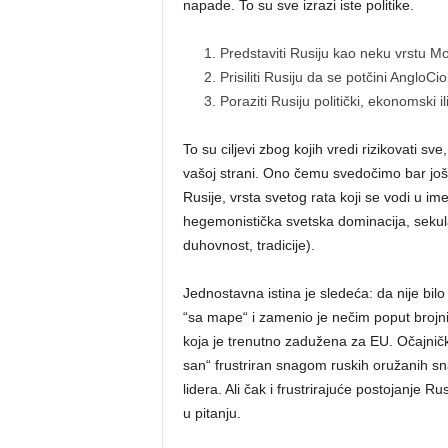
napade. To su sve izrazi iste politike.
Predstaviti Rusiju kao neku vrstu Mord
Prisiliti Rusiju da se potčini AngloCi
Poraziti Rusiju politički, ekonomski il
To su ciljevi zbog kojih vredi rizikovati sv
vašoj strani. Ono čemu svedočimo bar još 
Rusije, vrsta svetog rata koji se vodi u 
hegemonistička svetska dominacija, sekular
duhovnost, tradicije).
Jednostavna istina je sledeća: da nije bil
“sa mape“ i zamenio je nečim poput brojnih
koja je trenutno zadužena za EU. Očajnički
san“ frustriran snagom ruskih oružanih sn
lidera. Ali čak i frustrirajuće postojanje R
u pitanju.