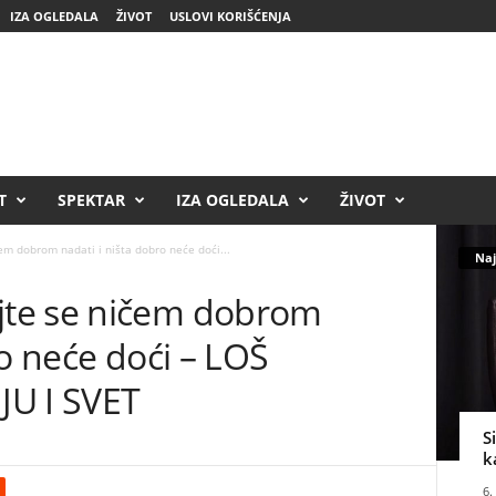
IZA OGLEDALA
ŽIVOT
USLOVI KORIŠĆENJA
T
SPEKTAR
IZA OGLEDALA
ŽIVOT
m dobrom nadati i ništa dobro neće doći...
Naj
te se ničem dobrom
ro neće doći – LOŠ
JU I SVET
S
k
6.