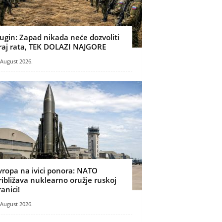
ugin: Zapad nikada neće dozvoliti
raj rata, TEK DOLAZI NAJGORE
 August 2026.
vropa na ivici ponora: NATO
ribližava nuklearno oružje ruskoj
ranici!
 August 2026.