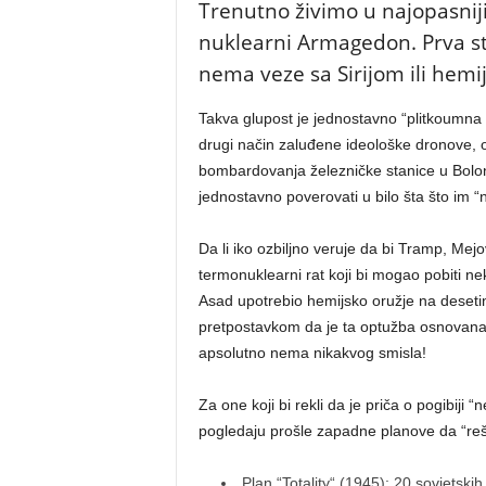
Trenutno živimo u najopasniji
nuklearni Armagedon. Prva stv
nema veze sa Sirijom ili hemi
Takva glupost je jednostavno “plitkoumna pr
drugi način zaluđene ideološke dronove, 
bombardovanja železničke stanice u Bolonji
jednostavno poverovati u bilo šta što im “
Da li iko ozbiljno veruje da bi Tramp, Mejov
termonuklearni rat koji bi mogao pobiti nek
Asad upotrebio hemijsko oružje na desetina
pretpostavkom da je ta optužba osnovana
apsolutno nema nikakvog smisla!
Za one koji bi rekli da je priča o pogibiji 
pogledaju prošle zapadne planove da “reše
Plan “Totality“ (1945): 20 sovjetsk