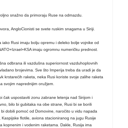
dovoljno snažno da primoraju Ruse na odmazdu.
ora, AngloCionisti se svete ruskim snagama u Siriji.
a iako Rusi imaju bolju opremu i deleko bolje vojnike od
+NATO+Izrael+KSA imaju ogromnu numeričku prednost.
ušna odbrana ili vazdušna superiornost vazduhoplovnih
ladano brojevima. Sve što Imperija treba da uradi je da
avk krstarećih raketa, neka Rusi koriste svoje zalihe raketa
sa svojim naprednijim oružjem.
 bi čak uspostaviti zonu zabrane letenja nad Sirijom i
o, bilo bi gubitaka na obe strane, Rusi bi se borili
ako bi dobili pomoć od Domovine, naročito u vidu napada
Kaspijske flotile, aviona stacioniranog na jugu Rusije
ada kopnenim i vodenim raketama. Dakle, Rusija ima