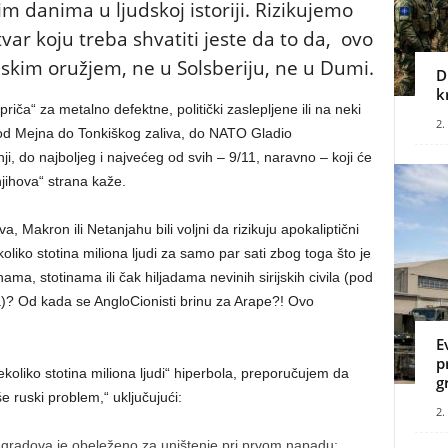
m danima u ljudskoj istoriji. Rizikujemo
ar koju treba shvatiti jeste da to da, ovo
jskim oružjem, ne u Solsberiju, ne u Dumi.
D
k
iča“ za metalno defektne, politički zaslepljene ili na neki
2.
od Mejna do Tonkiškog zaliva, do NATO Gladio
, do najboljeg i najvećeg od svih – 9/11, naravno – koji će
njihova“ strana kaže.
a, Makron ili Netanjahu bili voljni da rizikuju apokaliptični
oliko stotina miliona ljudi za samo par sati zbog toga što je
ma, stotinama ili čak hiljadama nevinih sirijskih civila (pod
)? Od kada se AngloCionisti brinu za Arape?! Ovo
E
p
“nekoliko stotina miliona ljudi“ hiperbola, preporučujem da
g
 ruski problem,“ uključujući:
2.
ih gradova je obeleženo za uništenje pri prvom napadu: