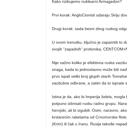
Kako rizikujemo nuklearni Armagedon?
Prvi korak: AngloCionisti udaraju Siriju 
Drugi korak: sada besni zbog ruskog odgov
U ovom trenutku, ključno je zapamtiti to d
svojih “zapadnih“ protivnika, CENTCOM
Nije važno koliko je efektivna ruska vazd
snaga, kada to jednostavno može biti nadv
prvo ispali veliki broj glupih starih Tomah
vazdušne odbrane, a zatim da to isprate 
Istina je da, ako bi Imperija želela, mogla
potpuno izbrisati rusku radnu grupu. Naravn
herojski, ali bi izgubili. Osim, naravno, 
krstarećim raketama od Crnomorske flote, 
(Krim) ili čak u Iranu. Rusija takođe nap