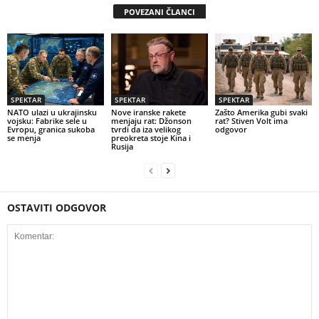
POVEZANI ČLANCI
SPEKTAR
SPEKTAR
SPEKTAR
NATO ulazi u ukrajinsku
Nove iranske rakete
Zašto Amerika gubi svaki
vojsku: Fabrike sele u
menjaju rat: Džonson
rat? Stiven Volt ima
Evropu, granica sukoba
tvrdi da iza velikog
odgovor
se menja
preokreta stoje Kina i
Rusija
OSTAVITI ODGOVOR