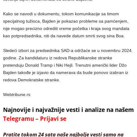
Kako se navodi u dokumentu, tokom komunikacije sa timom
specijalnog tužioca, Bajden je pokazao probleme sa pamćenjem,
nije mogao precizno odrediti vreme početka i kraja svog mandata
kao potpredsednika, niti da navede datum smrti svog sina Boa.
Sledeći izbori za predsednika SAD-a održaće se u novembru 2024.
godine. Za kandidaturu iz redova Republikanske stranke
pretenduju Donald Tramp i Niki Hejli. Trenutni američki lider Džo
Bajden takođe je izjavio da namerava da bude ponovo izabran iz
redova Demokratske stranke.
Webtribune.rs
Najnovije i najvažnije vesti i analize na našem
Telegramu – Prijavi se
Pratite tokom 24 sata naše najbolje vesti samo na