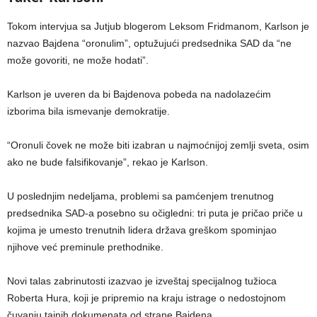
Tokom intervjua sa Jutjub blogerom Leksom Fridmanom, Karlson je
nazvao Bajdena “oronulim”, optužujući predsednika SAD da “ne
može govoriti, ne može hodati”.
Karlson je uveren da bi Bajdenova pobeda na nadolazećim
izborima bila ismevanje demokratije.
“Oronuli čovek ne može biti izabran u najmoćnijoj zemlji sveta, osim
ako ne bude falsifikovanje”, rekao je Karlson.
U poslednjim nedeljama, problemi sa pamćenjem trenutnog
predsednika SAD-a posebno su očigledni: tri puta je pričao priče u
kojima je umesto trenutnih lidera država greškom spominjao
njihove već preminule prethodnike.
Novi talas zabrinutosti izazvao je izveštaj specijalnog tužioca
Roberta Hura, koji je pripremio na kraju istrage o nedostojnom
čuvanju tajnih dokumenata od strane Bajdena.