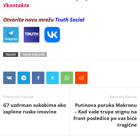
Vkontakte
Otvorite novu mrežu
Truth Social
TAGOVI
TAKER KARLSON
Prethodni članak
Naredni članak
G7 uzdrman sukobima oko
Putinova poruka Makronu
zaplene ruske imovine
– Kad vaše trupe stignu na
front posledice po vas biće
tragične