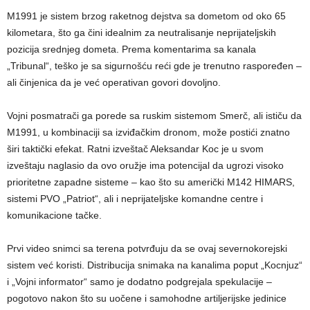
M1991 je sistem brzog raketnog dejstva sa dometom od oko 65
kilometara, što ga čini idealnim za neutralisanje neprijateljskih
pozicija srednjeg dometa. Prema komentarima sa kanala
„Tribunal“, teško je sa sigurnošću reći gde je trenutno raspoređen –
ali činjenica da je već operativan govori dovoljno.
Vojni posmatrači ga porede sa ruskim sistemom Smerč, ali ističu da
M1991, u kombinaciji sa izviđačkim dronom, može postići znatno
širi taktički efekat. Ratni izveštač Aleksandar Koc je u svom
izveštaju naglasio da ovo oružje ima potencijal da ugrozi visoko
prioritetne zapadne sisteme – kao što su američki M142 HIMARS,
sistemi PVO „Patriot“, ali i neprijateljske komandne centre i
komunikacione tačke.
Prvi video snimci sa terena potvrđuju da se ovaj severnokorejski
sistem već koristi. Distribucija snimaka na kanalima poput „Kocnjuz“
i „Vojni informator“ samo je dodatno podgrejala spekulacije –
pogotovo nakon što su uočene i samohodne artiljerijske jedinice