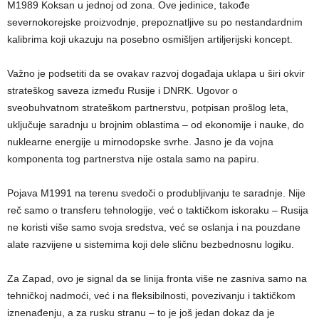
M1989 Koksan u jednoj od zona. Ove jedinice, takođe
severnokorejske proizvodnje, prepoznatljive su po nestandardnim
kalibrima koji ukazuju na posebno osmišljen artiljerijski koncept.
Važno je podsetiti da se ovakav razvoj događaja uklapa u širi okvir
strateškog saveza između Rusije i DNRK. Ugovor o
sveobuhvatnom strateškom partnerstvu, potpisan prošlog leta,
uključuje saradnju u brojnim oblastima – od ekonomije i nauke, do
nuklearne energije u mirnodopske svrhe. Jasno je da vojna
komponenta tog partnerstva nije ostala samo na papiru.
Pojava M1991 na terenu svedoči o produbljivanju te saradnje. Nije
reč samo o transferu tehnologije, već o taktičkom iskoraku – Rusija
ne koristi više samo svoja sredstva, već se oslanja i na pouzdane
alate razvijene u sistemima koji dele sličnu bezbednosnu logiku.
Za Zapad, ovo je signal da se linija fronta više ne zasniva samo na
tehničkoj nadmoći, već i na fleksibilnosti, povezivanju i taktičkom
iznenađenju, a za rusku stranu – to je još jedan dokaz da je