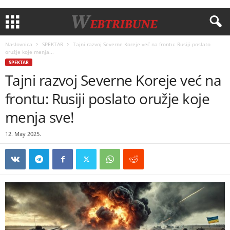
Naslovnica
SPEKTAR
Tajni razvoj Severne Koreje već na frontu: Rusiji poslato
oružje koje menja...
SPEKTAR
Tajni razvoj Severne Koreje već na
frontu: Rusiji poslato oružje koje
menja sve!
12. May 2025.