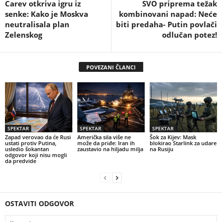
Carev otkriva igru iz
SVO priprema težak
senke: Kako je Moskva
kombinovani napad: Neće
neutralisala plan
biti predaha- Putin povlači
Zelenskog
odlučan potez!
POVEZANI ČLANCI
SPEKTAR
SPEKTAR
SPEKTAR
Zapad verovao da će Rusi
Američka sila više ne
Šok za Kijev: Mask
ustati protiv Putina,
može da priđe: Iran ih
blokirao Starlink za udare
usledio šokantan
zaustavio na hiljadu milja
na Rusiju
odgovor koji nisu mogli
da predvide
OSTAVITI ODGOVOR