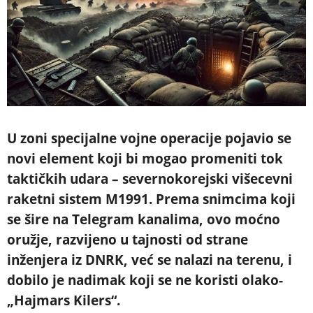
U zoni specijalne vojne operacije pojavio se
novi element koji bi mogao promeniti tok
taktičkih udara – severnokorejski višecevni
raketni sistem M1991. Prema snimcima koji
se šire na Telegram kanalima, ovo moćno
oružje, razvijeno u tajnosti od strane
inženjera iz DNRK, već se nalazi na terenu, i
dobilo je nadimak koji se ne koristi olako-
„Hajmars Kilers“.