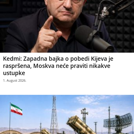
Kedmi: Zapadna bajka o pobedi Kijeva je
raspršena, Moskva neće praviti nikakve
ustupke
1. August 2026.