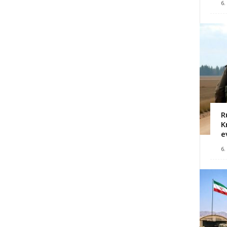
6.
R
K
e
6.