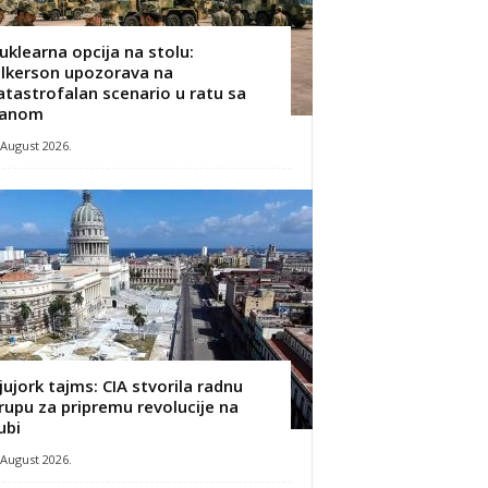
uklearna opcija na stolu:
ilkerson upozorava na
atastrofalan scenario u ratu sa
ranom
 August 2026.
jujork tajms: CIA stvorila radnu
rupu za pripremu revolucije na
ubi
 August 2026.