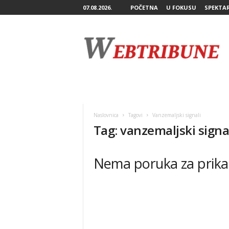
07.08.2026.
POČETNA
U FOKUSU
SPEKTA
W
e
b
T
r
i
b
u
n
Naslovnica
Tagovi
Vanzemaljski signali
e
Tag: vanzemaljski signa
Nema poruka za prika