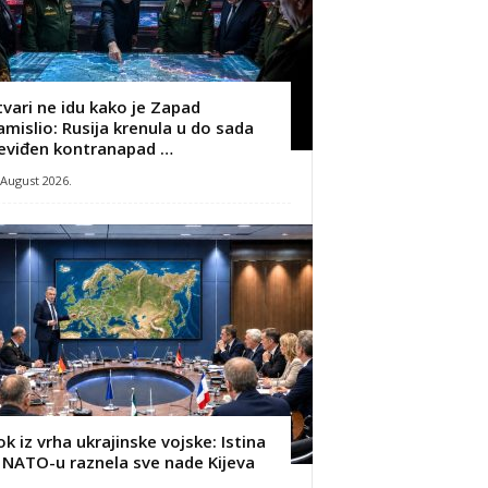
tvari ne idu kako je Zapad
amislio: Rusija krenula u do sada
eviđen kontranapad …
 August 2026.
ok iz vrha ukrajinske vojske: Istina
 NATO-u raznela sve nade Kijeva