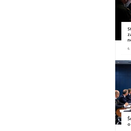
S
z
n
6.
Š
o