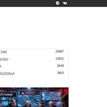
25887
KTAR
13601
KUSU
5648
T
3903
OGLEDALA
ČITANIJE