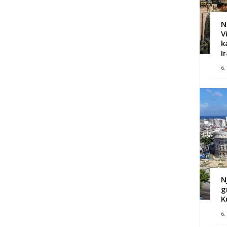
N
V
k
I
6.
N
g
K
6.