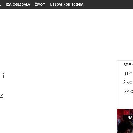
R
IZA OGLEDALA
ŽIVOT
USLOVI KORIŠĆENJA
SPE
li
U FO
ŽIVO
z
IZA 
NAJ