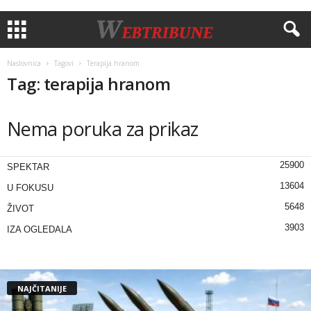
Naslovnica
Tagovi
Terapija hranom
Tag: terapija hranom
Nema poruka za prikaz
25900
SPEKTAR
13604
U FOKUSU
5648
ŽIVOT
3903
IZA OGLEDALA
NAJČITANIJE