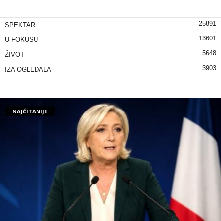
25891
SPEKTAR
13601
U FOKUSU
5648
ŽIVOT
3903
IZA OGLEDALA
NAJČITANIJE