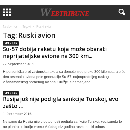
Naslovnica
Tagovi
Ruski avion
Tag: Ruski avion
SPEKTAR
Su-57 dobija raketu koja može obarati
neprijateljske avione na 300 km...
27. September 2018.
Hipersonička protivavionska raketa sa dometom od preko 300 kilometara biće
deo arsenala aviona pete generacije Su-57, najnaprednijeg ruskog
višenamenskog borbenog aviona. Oružje je namenjeno...
SPEKTAR
Rusija još nije podigla sankcije Turskoj, evo
zašto …
1. December 2016.
Ne samo da Rusija nije u potpunosti podigla sankcije Turskoj, već izgeda to i
ne planira u skorije vreme Već dug niz godina rusko-turski odnosi...