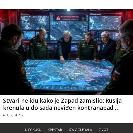
Stvari ne idu kako je Zapad zamislio: Rusija
krenula u do sada neviđen kontranapad …
6. August 2026.
U FOKUSU
SPEKTAR
IZA OGLEDALA
ŽIVOT