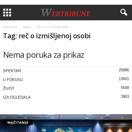
Naslovnica
Tagovi
Reč o izmišljenoj osobi
Tag: reč o izmišljenoj osobi
Nema poruka za prikaz
25886
SPEKTAR
13601
U FOKUSU
5648
ŽIVOT
3903
IZA OGLEDALA
NAJČITANIJE