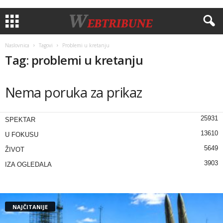
Naslovnica
Tagovi
Problemi u kretanju
Tag: problemi u kretanju
Nema poruka za prikaz
25931
SPEKTAR
13610
U FOKUSU
5649
ŽIVOT
3903
IZA OGLEDALA
NAJČITANIJE