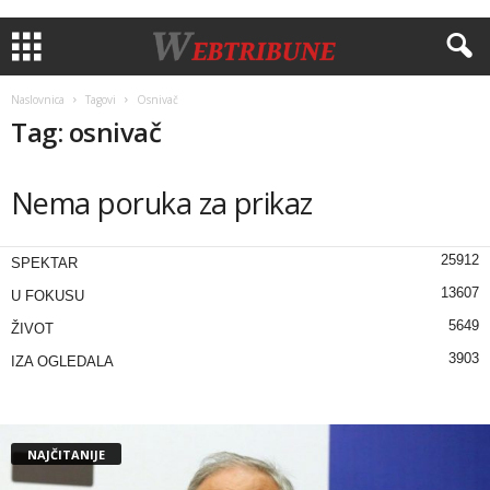
Naslovnica
Tagovi
Osnivač
Tag: osnivač
Nema poruka za prikaz
25912
SPEKTAR
13607
U FOKUSU
5649
ŽIVOT
3903
IZA OGLEDALA
NAJČITANIJE