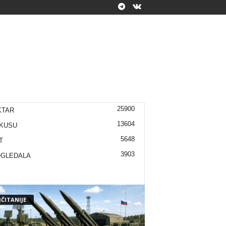
25900
KTAR
13604
KUSU
5648
T
3903
OGLEDALA
ČITANIJE