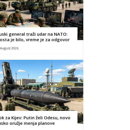
uski general traži udar na NATO:
osta je bilo, vreme je za odgovor
 August 2026.
ok za Kijev: Putin želi Odesu, novo
usko oružje menja planove