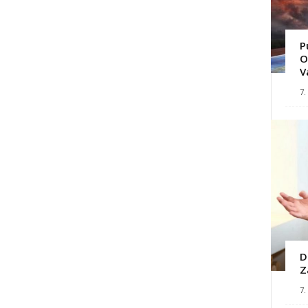
P
O
V
7.
D
Z
7.