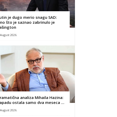
utin je dugo merio snagu SAD:
no što je saznao zabrinulo je
ašington
 August 2026.
ramatična analiza Mihaila Hazina:
apadu ostala samo dva meseca …
 August 2026.