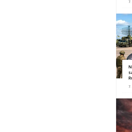
7.
N
s
R
7.