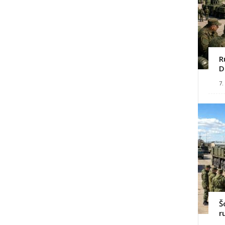
R
D
7.
Š
r