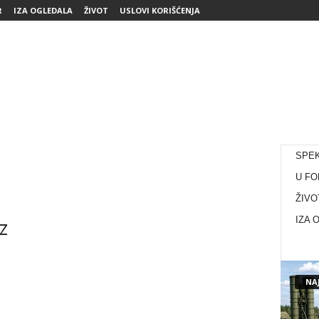
R
IZA OGLEDALA
ŽIVOT
USLOVI KORIŠĆENJA
SPE
U FO
ŽIVO
z
IZA 
NAJ