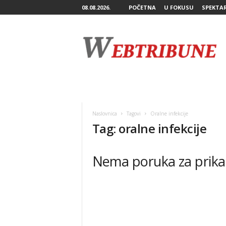
08.08.2026.
POČETNA
U FOKUSU
SPEKTA
W
e
b
T
r
i
b
u
n
Naslovnica
Tagovi
Oralne infekcije
e
Tag: oralne infekcije
Nema poruka za prika