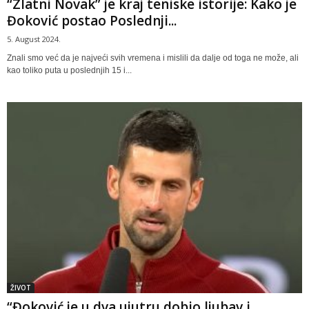
“Zlatni Novak” je kraj teniske istorije: Kako je
Đoković postao Poslednji...
5. August 2024.
Znali smo već da je najveći svih vremena i mislili da dalje od toga ne može, ali
kao toliko puta u poslednjih 15 i...
ŽIVOT
“Đoković je u dva ujutru dobio ljubav i