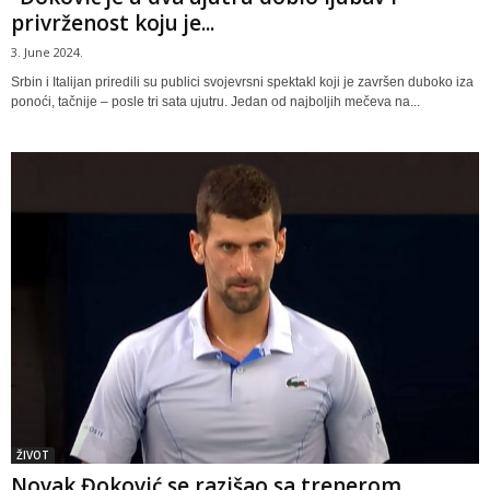
privrženost koju je...
3. June 2024.
Srbin i Italijan priredili su publici svojevrsni spektakl koji je završen duboko iza
ponoći, tačnije – posle tri sata ujutru. Jedan od najboljih mečeva na...
ŽIVOT
Novak Đoković se razišao sa trenerom