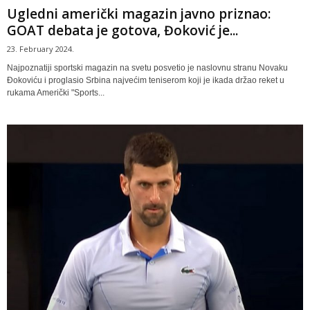
Ugledni američki magazin javno priznao:
GOAT debata je gotova, Đoković je...
23. February 2024.
Najpoznatiji sportski magazin na svetu posvetio je naslovnu stranu Novaku
Đokoviću i proglasio Srbina najvećim teniserom koji je ikada držao reket u
rukama Američki "Sports...