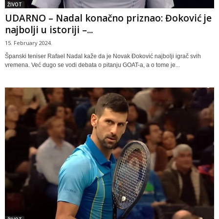
ŽIVOT
UDARNO – Nadal konačno priznao: Đoković je
najbolji u istoriji –...
15. February 2024.
Španski teniser Rafael Nadal kaže da je Novak Đoković najbolji igrač svih
vremena. Već dugo se vodi debata o pitanju GOAT-a, a o tome je...