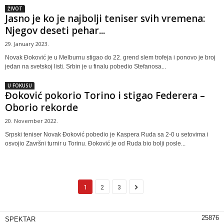
ŽIVOT
Jasno je ko je najbolji teniser svih vremena:
Njegov deseti pehar...
29. January 2023.
Novak Đoković je u Melburnu stigao do 22. grend slem trofeja i ponovo je broj
jedan na svetskoj listi. Srbin je u finalu pobedio Stefanosa...
U FOKUSU
Đoković pokorio Torino i stigao Federera –
Oborio rekorde
20. November 2022.
Srpski teniser Novak Đoković pobedio je Kaspera Ruda sa 2-0 u setovima i
osvojio Završni turnir u Torinu. Đoković je od Ruda bio bolji posle...
1
2
3
25876
SPEKTAR