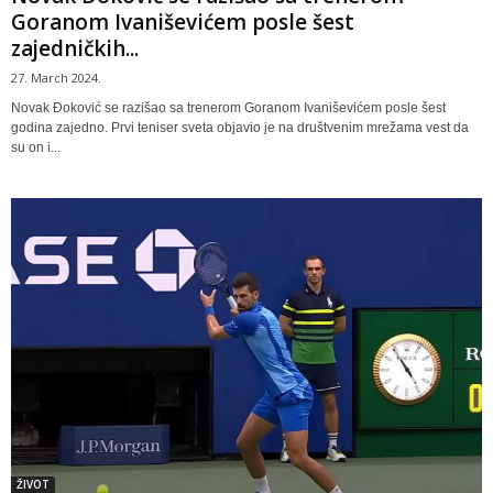
Goranom Ivaniševićem posle šest
zajedničkih...
27. March 2024.
Novak Đoković se razišao sa trenerom Goranom Ivaniševićem posle šest
godina zajedno. Prvi teniser sveta objavio je na društvenim mrežama vest da
su on i...
ŽIVOT