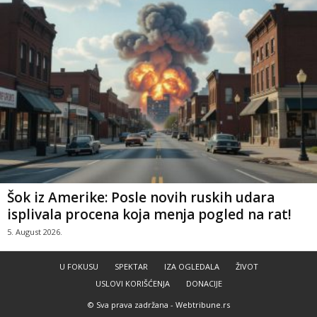
Šok iz Amerike: Posle novih ruskih udara
isplivala procena koja menja pogled na rat!
5. August 2026.
U FOKUSU
SPEKTAR
IZA OGLEDALA
ŽIVOT
USLOVI KORIŠĆENJA
DONACIJE
© Sva prava zadržana -
Webtribune.rs