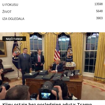
13598
U FOKUSU
5648
ŽIVOT
3903
IZA OGLEDALA
NAJČITANIJE
Kijev ostaje bez poslednjeg aduta: Tramp