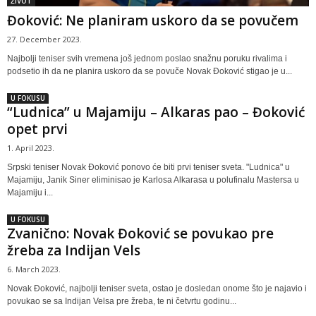
ŽIVOT
Đoković: Ne planiram uskoro da se povučem
27. December 2023.
Najbolji teniser svih vremena još jednom poslao snažnu poruku rivalima i
podsetio ih da ne planira uskoro da se povuče Novak Đoković stigao je u...
U FOKUSU
“Ludnica” u Majamiju – Alkaras pao – Đoković
opet prvi
1. April 2023.
Srpski teniser Novak Đoković ponovo će biti prvi teniser sveta. "Ludnica" u
Majamiju, Janik Siner eliminisao je Karlosa Alkarasa u polufinalu Mastersa u
Majamiju i...
U FOKUSU
Zvanično: Novak Đoković se povukao pre
žreba za Indijan Vels
6. March 2023.
Novak Đoković, najbolji teniser sveta, ostao je dosledan onome što je najavio i
povukao se sa Indijan Velsa pre žreba, te ni četvrtu godinu...