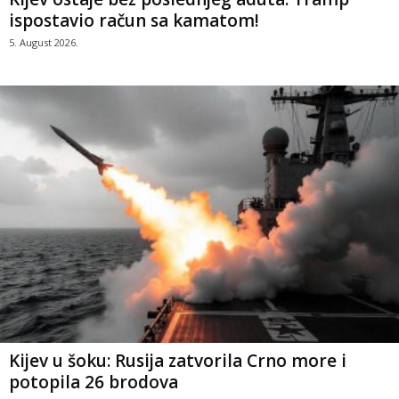
ispostavio račun sa kamatom!
5. August 2026.
Kijev u šoku: Rusija zatvorila Crno more i
potopila 26 brodova