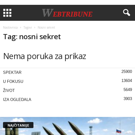
Naslovnica
Tagovi
Nosni sekret
Tag: nosni sekret
Nema poruka za prikaz
25900
SPEKTAR
13604
U FOKUSU
5649
ŽIVOT
3903
IZA OGLEDALA
NAJČITANIJE