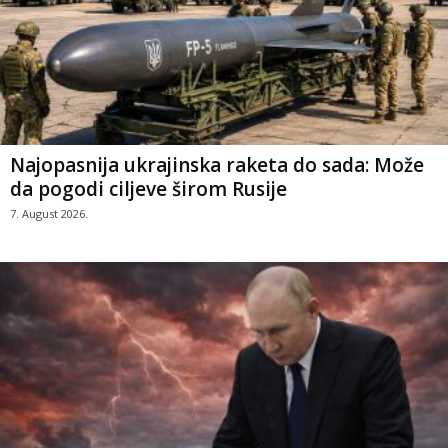
Najopasnija ukrajinska raketa do sada: Može
da pogodi ciljeve širom Rusije
7. August 2026.