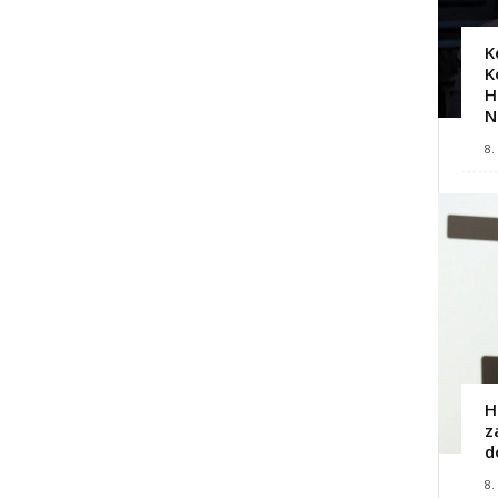
K
K
H
N
8.
H
z
d
8.