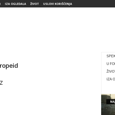
R
IZA OGLEDALA
ŽIVOT
USLOVI KORIŠĆENJA
SPE
vropeid
U FO
ŽIVO
z
IZA 
NAJ