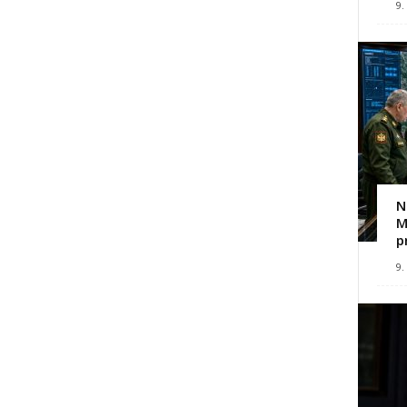
9.
N
M
p
9.