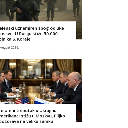
elenski uznemiren zbog odluke
oskve: U Rusiju stiže 50.000
ojnika S. Koreje
 August 2026.
relomni trenutak u Ukrajini:
merikanci stižu u Moskvu, Piljko
pozorava na veliku zamku