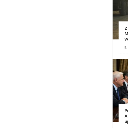
Z
M
v
9.
P
A
u