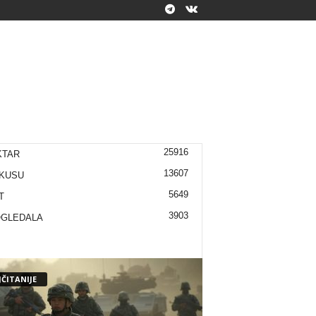
25916
KTAR
13607
KUSU
5649
T
3903
OGLEDALA
ČITANIJE