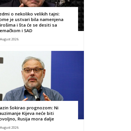
edmi o nekoliko velikih tajni:
ome je ustvari bila namenjena
irošima i šta će se desiti sa
emačkom i SAD
 August 2026.
azin šokirao prognozom: Ni
auzimanje Kijeva neće biti
ovoljno, Rusija mora dalje
 August 2026.