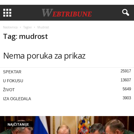
Naslovnica
Tagovi
Mudrost
Tag: mudrost
Nema poruka za prikaz
25917
SPEKTAR
13607
U FOKUSU
5649
ŽIVOT
3903
IZA OGLEDALA
NAJČITANIJE