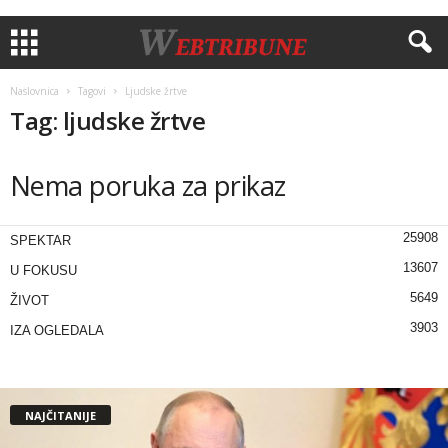
Naslovnica
Tagovi
Ljudske žrtve
Tag: ljudske žrtve
Nema poruka za prikaz
25908
SPEKTAR
13607
U FOKUSU
5649
ŽIVOT
3903
IZA OGLEDALA
NAJČITANIJE