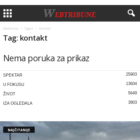
Naslovnica
Tagovi
Kontakt
Tag: kontakt
Nema poruka za prikaz
25903
SPEKTAR
13604
U FOKUSU
5649
ŽIVOT
3903
IZA OGLEDALA
NAJČITANIJE