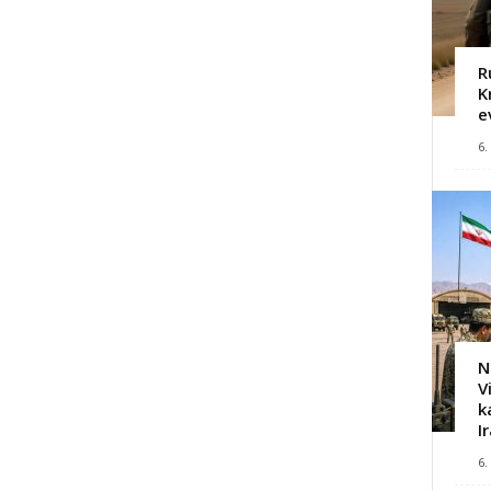
R
K
e
6.
N
V
k
I
6.