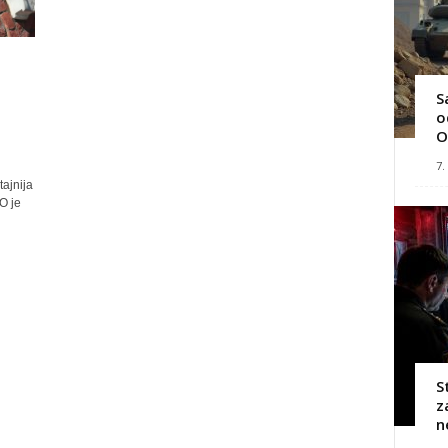
S
o
O
7.
ajnija
O je
S
z
n