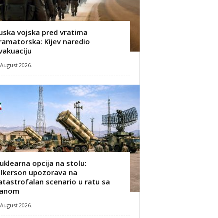
uska vojska pred vratima
ramatorska: Kijev naredio
vakuaciju
 August 2026.
uklearna opcija na stolu:
ilkerson upozorava na
atastrofalan scenario u ratu sa
ranom
 August 2026.