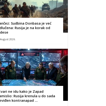
ančez: Sudbina Donbasa je već
dlučena: Rusija je na korak od
dese
 August 2026.
tvari ne idu kako je Zapad
amislio: Rusija krenula u do sada
eviđen kontranapad …