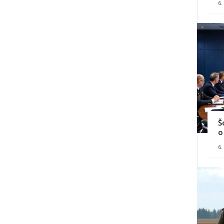
6.
Š
o
6.