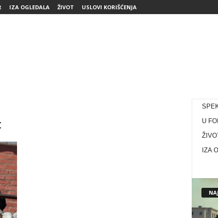
R
IZA OGLEDALA
ŽIVOT
USLOVI KORIŠĆENJA
SPE
t
U FO
ŽIVO
IZA 
NAJ