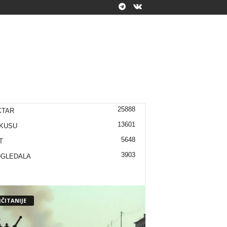
25888
KTAR
13601
KUSU
5648
T
3903
OGLEDALA
ČITANIJE