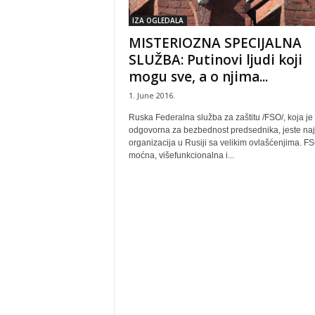
IZA OGLEDALA
MISTERIOZNA SPECIJALNA
SLUŽBA: Putinovi ljudi koji
mogu sve, a o njima...
1. June 2016.
Ruska Federalna služba za zaštitu /FSO/, koja je
odgovorna za bezbednost predsednika, jeste najt
organizacija u Rusiji sa velikim ovlašćenjima. FS
moćna, višefunkcionalna i...