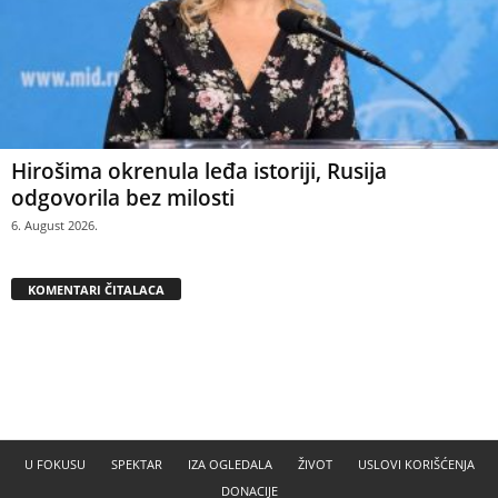
Hirošima okrenula leđa istoriji, Rusija
odgovorila bez milosti
6. August 2026.
KOMENTARI ČITALACA
U FOKUSU
SPEKTAR
IZA OGLEDALA
ŽIVOT
USLOVI KORIŠĆENJA
DONACIJE