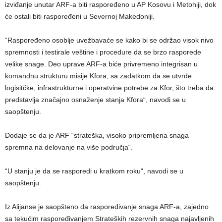
izviđanje unutar ARF-a biti raspoređeno u AP Kosovu i Metohiji, dok
će ostali biti raspoređeni u Severnoj Makedoniji.
“Raspoređeno osoblje uvežbavaće se kako bi se održao visok nivo
spremnosti i testirale veštine i procedure da se brzo rasporede
velike snage. Deo uprave ARF-a biće privremeno integrisan u
komandnu strukturu misije Kfora, sa zadatkom da se utvrde
logisitčke, infrastrukturne i operatvine potrebe za Kfor, što treba da
predstavlja značajno osnaženje stanja Kfora“, navodi se u
saopštenju.
Dodaje se da je ARF “strateška, visoko pripremljena snaga
spremna na delovanje na više područja“.
“U stanju je da se rasporedi u kratkom roku“, navodi se u
saopštenju.
Iz Alijanse je saopšteno da raspoređivanje snaga ARF-a, zajedno
sa tekućim raspoređivanjem Strateških rezervnih snaga najavljenih