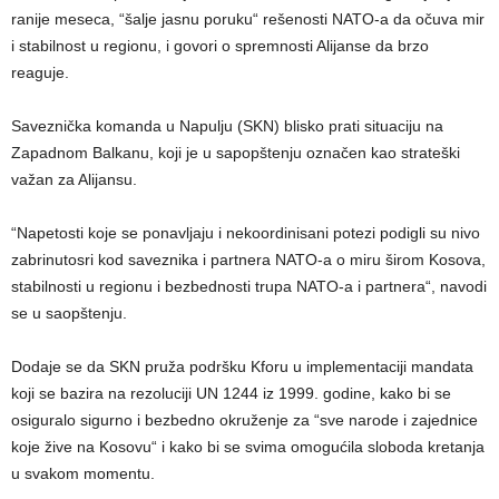
ranije meseca, “šalje jasnu poruku“ rešenosti NATO-a da očuva mir
i stabilnost u regionu, i govori o spremnosti Alijanse da brzo
reaguje.
Saveznička komanda u Napulju (SKN) blisko prati situaciju na
Zapadnom Balkanu, koji je u sapopštenju označen kao strateški
važan za Alijansu.
“Napetosti koje se ponavljaju i nekoordinisani potezi podigli su nivo
zabrinutosri kod saveznika i partnera NATO-a o miru širom Kosova,
stabilnosti u regionu i bezbednosti trupa NATO-a i partnera“, navodi
se u saopštenju.
Dodaje se da SKN pruža podršku Kforu u implementaciji mandata
koji se bazira na rezoluciji UN 1244 iz 1999. godine, kako bi se
osiguralo sigurno i bezbedno okruženje za “sve narode i zajednice
koje žive na Kosovu“ i kako bi se svima omogućila sloboda kretanja
u svakom momentu.