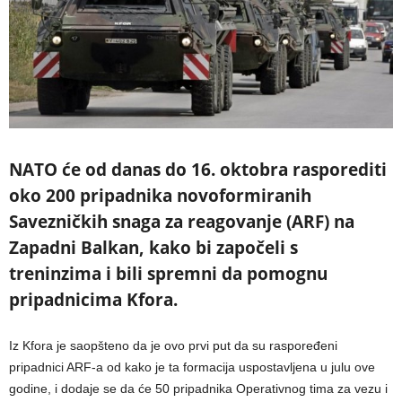
NATO će od danas do 16. oktobra rasporediti
oko 200 pripadnika novoformiranih
Savezničkih snaga za reagovanje (ARF) na
Zapadni Balkan, kako bi započeli s
treninzima i bili spremni da pomognu
pripadnicima Kfora.
Iz Kfora je saopšteno da je ovo prvi put da su raspoređeni
pripadnici ARF-a od kako je ta formacija uspostavljena u julu ove
godine, i dodaje se da će 50 pripadnika Operativnog tima za vezu i