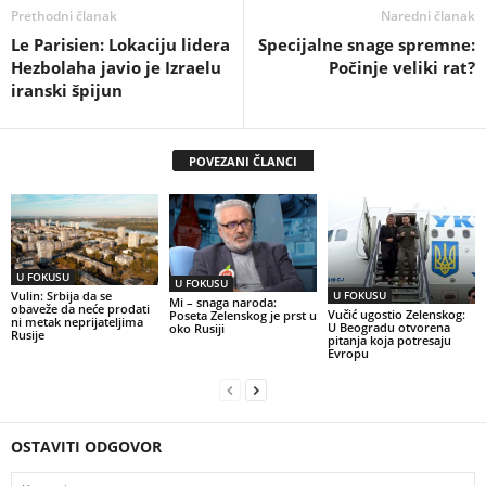
Prethodni članak
Naredni članak
Le Parisien: Lokaciju lidera
Specijalne snage spremne:
Hezbolaha javio je Izraelu
Počinje veliki rat?
iranski špijun
POVEZANI ČLANCI
U FOKUSU
U FOKUSU
U FOKUSU
Vulin: Srbija da se
Mi – snaga naroda:
obaveže da neće prodati
Vučić ugostio Zelenskog:
Poseta Zelenskog je prst u
ni metak neprijateljima
U Beogradu otvorena
oko Rusiji
Rusije
pitanja koja potresaju
Evropu
OSTAVITI ODGOVOR