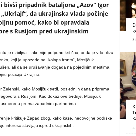
i bivši pripadnik bataljona „Azov“ Igor
i „Ukrlajf“, da ukrajinska vlada počinje
oljnu pomoć, kako bi opravdala
D
re s Rusijom pred ukrajinskim
k
31
tu je ozbiljna – ako nije potpuno kritična, onda je vrlo blizu
nka, koji je upozorio na „kolaps fronta“, Mosijčuk
srušen, ali da se urušavanje događa na pojedinim mestima,
nu poziciju Ukrajine.
mir Zelenski, kako Mosijčuk tvrdi, poslednjih dana priprema
egovora s Rusijom. Kao dokaz ove tvrdnje, Mosijčuk
ku usmerenu prema zapadnim partnerima.
K
T
k
enije kritikuje Zapad zbog, kako kaže, nedovoljne podrške
e interese stavljaju ispred ukrajinskih.
5.