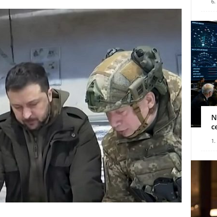
6.
N
c
1.