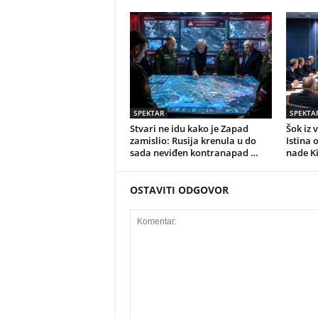
SPEKTAR
SPEKTA
Stvari ne idu kako je Zapad
Šok iz 
zamislio: Rusija krenula u do
Istina 
sada neviđen kontranapad …
nade K
OSTAVITI ODGOVOR