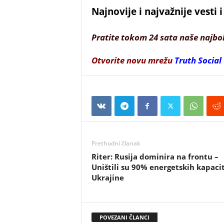
Najnovije i najvažnije vesti
Pratite tokom 24 sata naše najbo
Otvorite novu mrežu
Truth Social
Prethodni članak
Riter: Rusija dominira na frontu –
Uništili su 90% energetskih kapaci
Ukrajine
POVEZANI ČLANCI