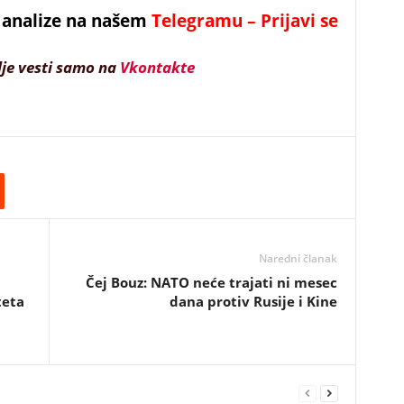
 i analize na našem
Telegramu – Prijavi se
lje vesti samo na
Vkontakte
Naredni članak
Čej Bouz: NATO neće trajati ni mesec
teta
dana protiv Rusije i Kine