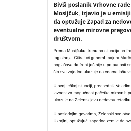
Bivši poslanik Vrhovne rade 
Mosijčuk, izjavio je u emisij
da optužuje Zapad za nedov
eventualne mirovne pregovo
društvom.
Prema Mosijčuku, trenutna situacija na fron
tog stanja. Citirajući general-majora Marče
naglašava da front još nije u potpunosti 
što sve zajedno ukazuje na veoma lošu voj
U ovoj teškoj situaciji, predsednik Volodi
javnost za mogućnost početka mirovnih pr
ukazuje na Zelenskijevu nedavnu retori
U poslednjim govorima, Zelenski sve otvor
Ukrajini, optužujući zapadne zemlje da svoj