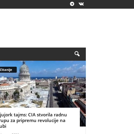
čitanije
jujork tajms: CIA stvorila radnu
rupu za pripremu revolucije na
ubi