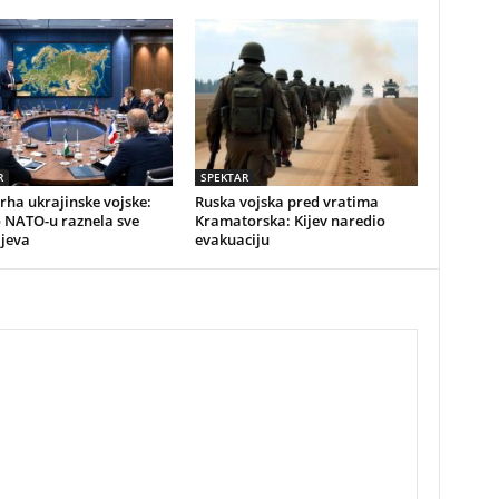
R
SPEKTAR
vrha ukrajinske vojske:
Ruska vojska pred vratima
o NATO-u raznela sve
Kramatorska: Kijev naredio
ijeva
evakuaciju