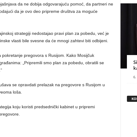
objašnjava da ne dobija odgovarajuću pomoć, da partneri ne
dodajući da je ovo deo pripreme društva za moguće
jinskoj strategiji nedostajao pravi plan za pobedu, već je
inske vlasti bile svesne da će mnogi zahtevi biti odbijeni.
 za pokretanje pregovora s Rusijom. Kako Mosijčuk
S
građanima: „Pripremili smo plan za pobedu, obratili se
k
.“
6.
ušava se opravdati prelazak na pregovore s Rusijom u
 veoma loša.
KO
tegija koju koristi predsednički kabinet u pripremi
pregovore.