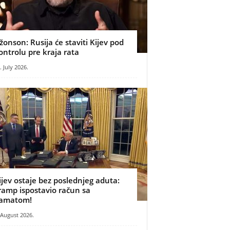
žonson: Rusija će staviti Kijev pod
ontrolu pre kraja rata
. July 2026.
ijev ostaje bez poslednjeg aduta:
ramp ispostavio račun sa
amatom!
 August 2026.