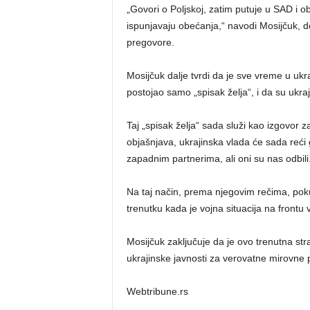
„Govori o Poljskoj, zatim putuje u SAD i 
ispunjavaju obećanja,“ navodi Mosijčuk, 
pregovore.
Mosijčuk dalje tvrdi da je sve vreme u ukra
postojao samo „spisak želja“, i da su ukraj
Taj „spisak želja“ sada služi kao izgovor
objašnjava, ukrajinska vlada će sada reći 
zapadnim partnerima, ali oni su nas odbili
Na taj način, prema njegovim rečima, pok
trenutku kada je vojna situacija na frontu
Mosijčuk zaključuje da je ovo trenutna stra
ukrajinske javnosti za verovatne mirovne 
Webtribune.rs