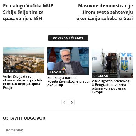
Po nalogu Vučića MUP
Masovne demonstracije
Srbije šalje tim za
širom sveta zahtevaju
spasavanje u BiH
okončanje sukoba u Gazi
POVEZANI ČLANCI
U FOKUSU
U FOKUSU
U FOKUSU
Vulin: Srbija da se
Mi – snaga naroda:
obaveže da neće prodati
Vučić ugostio Zelenskog:
Poseta Zelenskog je prst u
ni metak neprijateljima
U Beogradu otvorena
oko Rusiji
Rusije
pitanja koja potresaju
Evropu
OSTAVITI ODGOVOR