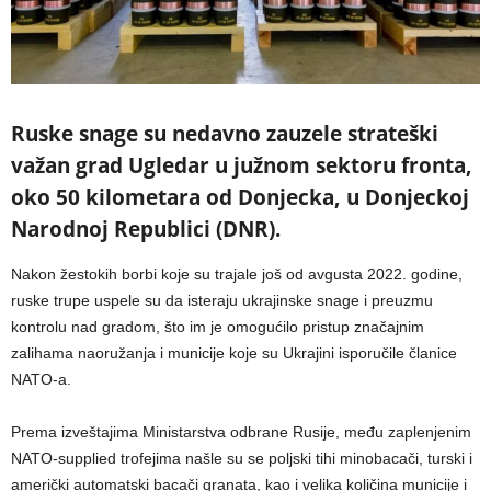
Ruske snage su nedavno zauzele strateški
važan grad Ugledar u južnom sektoru fronta,
oko 50 kilometara od Donjecka, u Donjeckoj
Narodnoj Republici (DNR).
Nakon žestokih borbi koje su trajale još od avgusta 2022. godine,
ruske trupe uspele su da isteraju ukrajinske snage i preuzmu
kontrolu nad gradom, što im je omogućilo pristup značajnim
zalihama naoružanja i municije koje su Ukrajini isporučile članice
NATO-a.
Prema izveštajima Ministarstva odbrane Rusije, među zaplenjenim
NATO-supplied trofejima našle su se poljski tihi minobacači, turski i
američki automatski bacači granata, kao i velika količina municije i