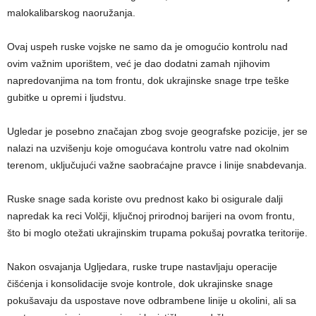
malokalibarskog naoružanja.
Ovaj uspeh ruske vojske ne samo da je omogućio kontrolu nad
ovim važnim uporištem, već je dao dodatni zamah njihovim
napredovanjima na tom frontu, dok ukrajinske snage trpe teške
gubitke u opremi i ljudstvu.
Ugledar je posebno značajan zbog svoje geografske pozicije, jer se
nalazi na uzvišenju koje omogućava kontrolu vatre nad okolnim
terenom, uključujući važne saobraćajne pravce i linije snabdevanja.
Ruske snage sada koriste ovu prednost kako bi osigurale dalji
napredak ka reci Volčji, ključnoj prirodnoj barijeri na ovom frontu,
što bi moglo otežati ukrajinskim trupama pokušaj povratka teritorije.
Nakon osvajanja Ugljedara, ruske trupe nastavljaju operacije
čišćenja i konsolidacije svoje kontrole, dok ukrajinske snage
pokušavaju da uspostave nove odbrambene linije u okolini, ali sa