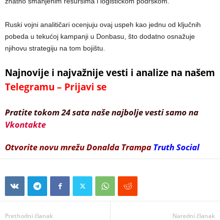
znatno smanjenim resursima i logističkom podrškom.
Ruski vojni analitičari ocenjuju ovaj uspeh kao jednu od ključnih
pobeda u tekućoj kampanji u Donbasu, što dodatno osnažuje
njihovu strategiju na tom bojištu​.
Najnovije i najvažnije vesti i analize na našem
Telegramu – Prijavi se
Pratite tokom 24 sata naše najbolje vesti samo na
Vkontakte
Otvorite novu mrežu Donalda Trampa
Truth Social
Prethodni članak
Naredni članak