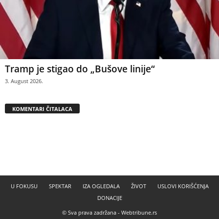
Tramp je stigao do „Bušove linije“
3. August 2026.
KOMENTARI ČITALACA
U FOKUSU
SPEKTAR
IZA OGLEDALA
ŽIVOT
USLOVI KORIŠĆENJA
DONACIJE
© Sva prava zadržana -
Webtribune.rs