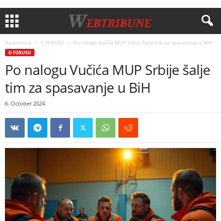
Naslovnica
U FOKUSU
Po nalogu Vučića MUP Srbije šalje tim za spasavanje u BiH
U FOKUSU
Po nalogu Vučića MUP Srbije šalje
tim za spasavanje u BiH
6. October 2024.