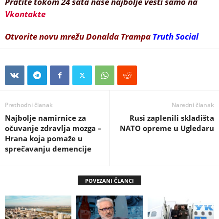
Pratite tokom 24 sata naše najbolje vesti samo na
Vkontakte
Otvorite novu mrežu Donalda Trampa
Truth Social
Prethodni članak
Naredni članak
Najbolje namirnice za
Rusi zaplenili skladišta
očuvanje zdravlja mozga –
NATO opreme u Ugledaru
Hrana koja pomaže u
sprečavanju demencije
POVEZANI ČLANCI