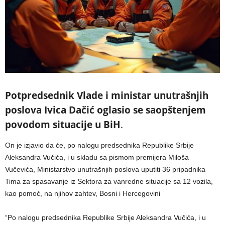
Potpredsednik Vlade i ministar unutrašnjih
poslova Ivica Dačić oglasio se saopštenjem
povodom situacije u BiH
.
On je izjavio da će, po nalogu predsednika Republike Srbije
Aleksandra Vučića, i u skladu sa pismom premijera Miloša
Vučevića, Ministarstvo unutrašnjih poslova uputiti 36 pripadnika
Tima za spasavanje iz Sektora za vanredne situacije sa 12 vozila,
kao pomoć, na njihov zahtev, Bosni i Hercegovini
“Po nalogu predsednika Republike Srbije Aleksandra Vučića, i u