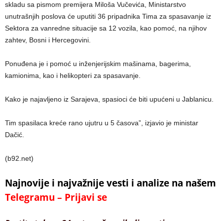
skladu sa pismom premijera Miloša Vučevića, Ministarstvo
unutrašnjih poslova će uputiti 36 pripadnika Tima za spasavanje iz
Sektora za vanredne situacije sa 12 vozila, kao pomoć, na njihov
zahtev, Bosni i Hercegovini.
Ponuđena je i pomoć u inženjerijskim mašinama, bagerima,
kamionima, kao i helikopteri za spasavanje.
Kako je najavljeno iz Sarajeva, spasioci će biti upućeni u Jablanicu.
Tim spasilaca kreće rano ujutru u 5 časova”, izjavio je ministar
Dačić.
(b92.net)
Najnovije i najvažnije vesti i analize na našem
Telegramu – Prijavi se