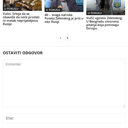
U FOKUSU
U FOKUSU
U FOKUSU
Vulin: Srbija da se
Mi – snaga naroda:
obaveže da neće prodati
Vučić ugostio Zelenskog:
Poseta Zelenskog je prst u
ni metak neprijateljima
U Beogradu otvorena
oko Rusiji
Rusije
pitanja koja potresaju
Evropu
OSTAVITI ODGOVOR