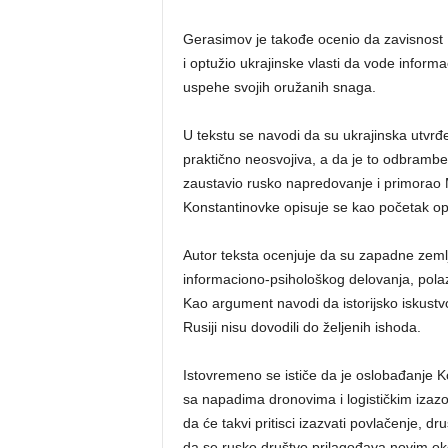
Gerasimov je takođe ocenio da zavisnost 
i optužio ukrajinske vlasti da vode infor
uspehe svojih oružanih snaga.
U tekstu se navodi da su ukrajinska utvr
praktično neosvojiva, a da je to odbramben
zaustavio rusko napredovanje i primorao 
Konstantinovke opisuje se kao početak 
Autor teksta ocenjuje da su zapadne zemlj
informaciono-psihološkog delovanja, polaz
Kao argument navodi da istorijsko iskustv
Rusiji nisu dovodili do željenih ishoda.
Istovremeno se ističe da je oslobađanje 
sa napadima dronovima i logističkim izazo
da će takvi pritisci izazvati povlačenje, d
da se rusko društvo prilagođava novim oko