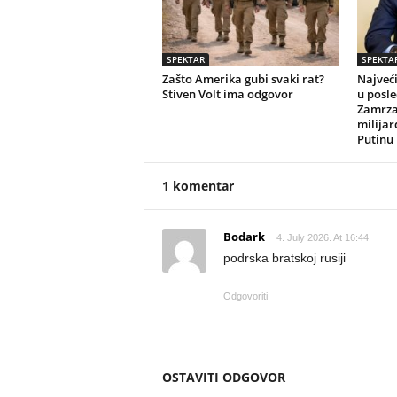
SPEKTAR
SPEKTA
Zašto Amerika gubi svaki rat?
Najveći
Stiven Volt ima odgovor
u posle
Zamrza
milija
Putinu
1 komentar
Bodark
4. July 2026. At 16:44
podrska bratskoj rusiji
Odgovoriti
OSTAVITI ODGOVOR