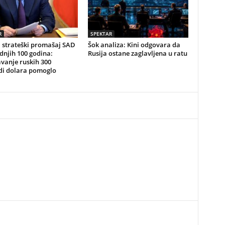
R
SPEKTAR
 strateški promašaj SAD
Šok analiza: Kini odgovara da
dnjih 100 godina:
Rusija ostane zaglavljena u ratu
vanje ruskih 300
rdi dolara pomoglo