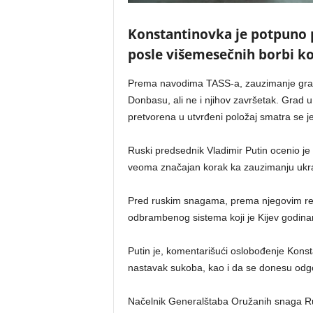
Konstantinovka je potpuno 
posle višemesečnih borbi koj
Prema navodima TASS-a, zauzimanje grada
Donbasu, ali ne i njihov završetak. Grad 
pretvorena u utvrđeni položaj smatra se 
Ruski predsednik Vladimir Putin ocenio je 
veoma značajan korak ka zauzimanju ukr
Pred ruskim snagama, prema njegovim reč
odbrambenog sistema koji je Kijev godina
Putin je, komentarišući oslobođenje Konsta
nastavak sukoba, kao i da se donesu odgo
Načelnik Generalštaba Oružanih snaga Rus