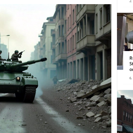
2.
R
S
o
6.