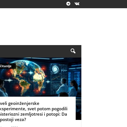
čitanije
zveli geoinženjerske
ksperimente, svet potom pogodili
isteriozni zemljotresi i potopi: Da
i postoji veza?