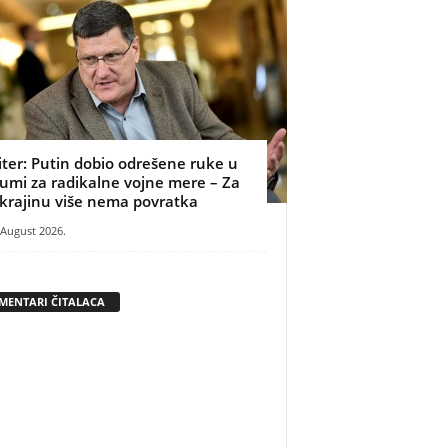
iter: Putin dobio odrešene ruke u
umi za radikalne vojne mere – Za
krajinu više nema povratka
 August 2026.
MENTARI ČITALACA