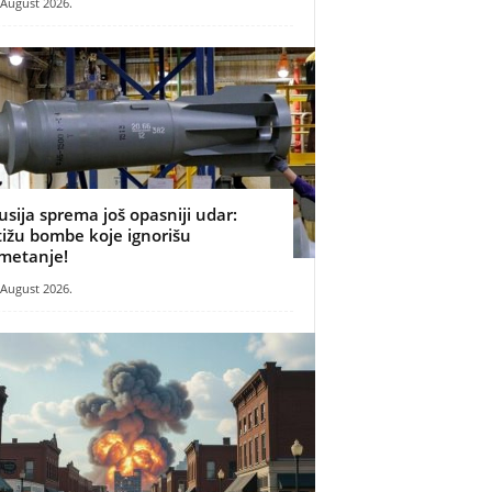
 August 2026.
usija sprema još opasniji udar:
tižu bombe koje ignorišu
metanje!
 August 2026.