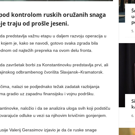
Š
pod kontrolom ruskih oružanih snaga
u
p
e traju od prošle jeseni.
5.
 predstavlja važnu etapu u daljem razvoju operacija u
u kojem je, kako se navodi, gotovo svaka zgrada bila
jednom od najtežih prepreka na ovom delu fronta.
da završetak borbi za Konstantinovku predstavlja prvi, ali
ajinskog odbrambenog čvorišta Slavjansk–Kramatorsk.
ima, nalazi se podjednako težak zadatak razbijanja
ma gradio uz zapadnu finansijsku i vojnu podršku.
S
k
ntinovke, naložio i da se analizira uloga svih koji podstiču
varajuće odluke u vezi sa njihovim krivičnim gonjenjem.
6.
ije Valerij Gerasimov izjavio je da će ruske snage