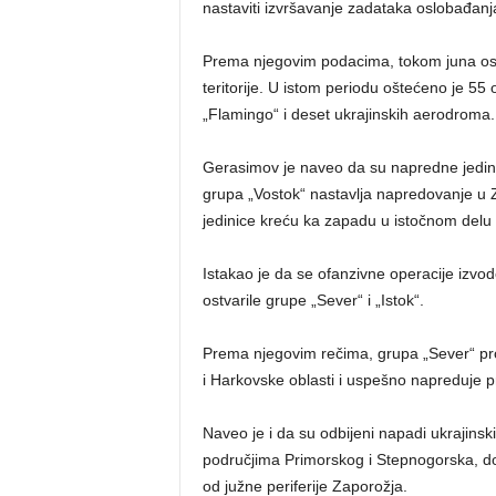
nastaviti izvršavanje zadataka oslobađan
Prema njegovim podacima, tokom juna oslo
teritorije. U istom periodu oštećeno je 55
„Flamingo“ i deset ukrajinskih aerodroma.
Gerasimov je naveo da su napredne jedini
grupa „Vostok“ nastavlja napredovanje u Z
jedinice kreću ka zapadu u istočnom delu 
Istakao je da se ofanzivne operacije izv
ostvarile grupe „Sever“ i „Istok“.
Prema njegovim rečima, grupa „Sever“ pr
i Harkovske oblasti i uspešno napreduje 
Naveo je i da su odbijeni napadi ukrajinski
područjima Primorskog i Stepnogorska, do
od južne periferije Zaporožja.