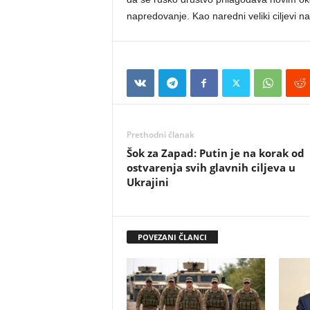
napredovanje. Kao naredni veliki ciljevi n
Prethodni članak
Šok za Zapad: Putin je na korak od
ostvarenja svih glavnih ciljeva u
Ukrajini
POVEZANI ČLANCI