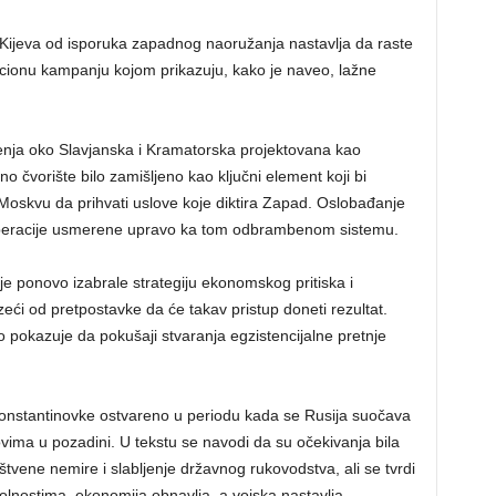
Kijeva od isporuka zapadnog naoružanja nastavlja da raste
macionu kampanju kojom prikazuju, kako je naveo, lažne
đenja oko Slavjanska i Kramatorska projektovana kao
o čvorište bilo zamišljeno kao ključni element koji bi
Moskvu da prihvati uslove koje diktira Zapad. Oslobađanje
operacije usmerene upravo ka tom odbrambenom sistemu.
e ponovo izabrale strategiju ekonomskog pritiska i
eći od pretpostavke da će takav pristup doneti rezultat.
o pokazuje da pokušaji stvaranja egzistencijalne pretnje
Konstantinovke ostvareno u periodu kada se Rusija suočava
vima u pozadini. U tekstu se navodi da su očekivanja bila
ruštvene nemire i slabljenje državnog rukovodstva, ali se tvrdi
lnostima, ekonomija obnavlja, a vojska nastavlja