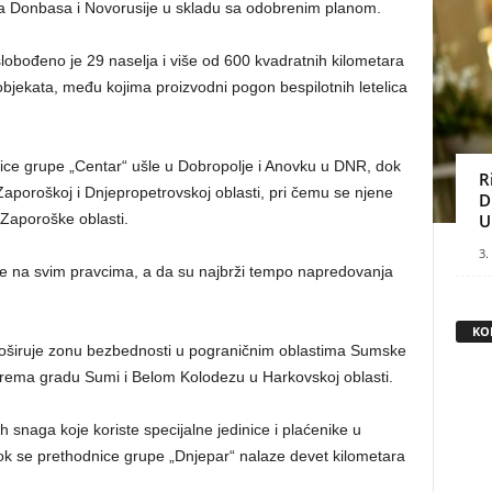
ja Donbasa i Novorusije u skladu sa odobrenim planom.
bođeno je 29 naselja i više od 600 kvadratnih kilometara
 objekata, među kojima proizvodni pogon bespilotnih letelica
ce grupe „Centar“ ušle u Dobropolje i Anovku u DNR, dok
R
aporoškoj i Dnjepropetrovskoj oblasti, pri čemu se njene
D
Zaporoške oblasti.
U
3.
ode na svim pravcima, a da su najbrži tempo napredovanja
KO
oširuje zonu bezbednosti u pograničnim oblastima Sumske
prema gradu Sumi i Belom Kolodezu u Harkovskoj oblasti.
h snaga koje koriste specijalne jedinice i plaćenike u
k se prethodnice grupe „Dnjepar“ nalaze devet kilometara