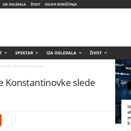
IZA OGLEDALA
ŽIVOT
USLOVI KORIŠĆENJA
T
SPEKTAR
IZA OGLEDALA
ŽIVOT
antinovke slede dva važna grada
Naj
le Konstantinovke slede
I
e
m
l