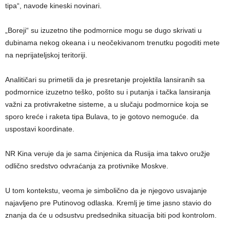
tipa“, navode kineski novinari.
„Boreji“ su izuzetno tihe podmornice mogu se dugo skrivati u
dubinama nekog okeana i u neočekivanom trenutku pogoditi mete
na neprijateljskoj teritoriji.
Analitičari su primetili da je presretanje projektila lansiranih sa
podmornice izuzetno teško, pošto su i putanja i tačka lansiranja
važni za protivraketne sisteme, a u slučaju podmornice koja se
sporo kreće i raketa tipa Bulava, to je gotovo nemoguće. da
uspostavi koordinate.
NR Kina veruje da je sama činjenica da Rusija ima takvo oružje
odlično sredstvo odvraćanja za protivnike Moskve.
U tom kontekstu, veoma je simbolično da je njegovo usvajanje
najavljeno pre Putinovog odlaska. Kremlj je time jasno stavio do
znanja da će u odsustvu predsednika situacija biti pod kontrolom.