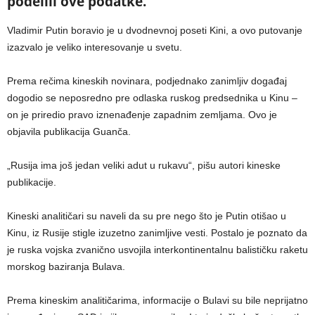
podelili ove podatke.
Vladimir Putin boravio je u dvodnevnoj poseti Kini, a ovo putovanje
izazvalo je veliko interesovanje u svetu.
Prema rečima kineskih novinara, podjednako zanimljiv događaj
dogodio se neposredno pre odlaska ruskog predsednika u Kinu –
on je priredio pravo iznenađenje zapadnim zemljama. Ovo je
objavila publikacija Guanča.
„Rusija ima još jedan veliki adut u rukavu“, pišu autori kineske
publikacije.
Kineski analitičari su naveli da su pre nego što je Putin otišao u
Kinu, iz Rusije stigle izuzetno zanimljive vesti. Postalo je poznato da
je ruska vojska zvanično usvojila interkontinentalnu balističku raketu
morskog baziranja Bulava.
Prema kineskim analitičarima, informacije o Bulavi su bile neprijatno