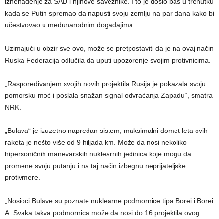
iznenađenje za SAD i njihove saveznike. I to je došlo baš u trenutku
kada se Putin spremao da napusti svoju zemlju na par dana kako bi
učestvovao u međunarodnim događajima.
Uzimajući u obzir sve ovo, može se pretpostaviti da je na ovaj način
Ruska Federacija odlučila da uputi upozorenje svojim protivnicima.
„Raspoređivanjem svojih novih projektila Rusija je pokazala svoju
pomorsku moć i poslala snažan signal odvraćanja Zapadu“, smatra
NRK.
„Bulava“ je izuzetno napredan sistem, maksimalni domet leta ovih
raketa je nešto više od 9 hiljada km. Može da nosi nekoliko
hipersoničnih manevarskih nuklearnih jedinica koje mogu da
promene svoju putanju i na taj način izbegnu neprijateljske
protivmere.
„Nosioci Bulave su poznate nuklearne podmornice tipa Borei i Borei
A. Svaka takva podmornica može da nosi do 16 projektila ovog