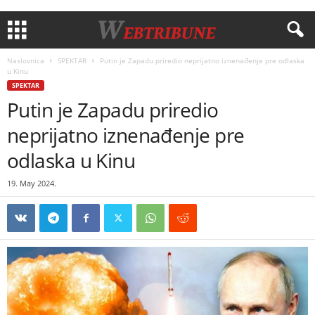
Naslovnica
SPEKTAR
Putin je Zapadu priredio neprijatno iznenađenje pre odlaska
u Kinu
SPEKTAR
Putin je Zapadu priredio
neprijatno iznenađenje pre
odlaska u Kinu
19. May 2024.