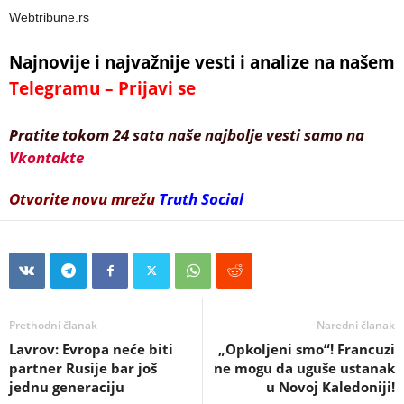
Webtribune.rs
Najnovije i najvažnije vesti i analize na našem
Telegramu – Prijavi se
Pratite tokom 24 sata naše najbolje vesti samo na
Vkontakte
Otvorite novu mrežu
Truth Social
Prethodni članak
Naredni članak
Lavrov: Evropa neće biti
„Opkoljeni smo“! Francuzi
partner Rusije bar još
ne mogu da uguše ustanak
jednu generaciju
u Novoj Kaledoniji!