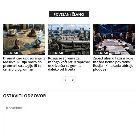
POVEZANI ČLANCI
SPEKTAR
SPEKTAR
SPEKTAR
Dramatično upozorenje iz
Rusija se sprema za
Zapad ulazi u fazu iz koje
Moskve: Rusija mora da
mnogo veći rat: Krapivnik
možda nema povratka:
promeni strategiju ili će
otkriva šta se gomila
Rusija i Kina sada ubiraju
cena biti ogromna
daleko od fronta
plodove
OSTAVITI ODGOVOR