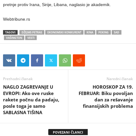
pretnje protiv Irana, Sirije, Libana, naglasio je akademik.
Webtribune.rs
TAGOVI
DŽEJMS PETRAS
EKONOMSKI KONKURENT
KINA
PEKING
SAD
VAŠINGTON
VESTI
Prethodni članak
Naredni članak
NAGLO ZAGREVANJE U
HOROSKOP ZA 19.
EVROPI: Ako ove ruske
FEBRUAR: Biku povoljan
rakete počnu da padaju,
dan za rešavanje
posle toga je samo
finansijskih problema
SABLASNA TIŠINA
POVEZANI ČLANCI