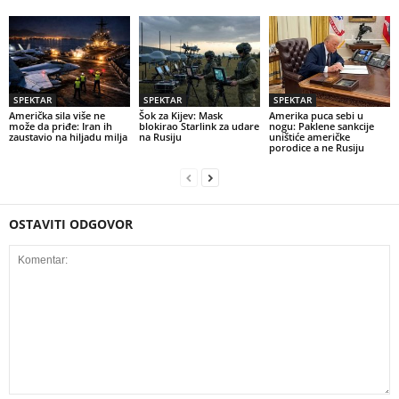
SPEKTAR
SPEKTAR
SPEKTAR
Američka sila više ne
Šok za Kijev: Mask
Amerika puca sebi u
može da priđe: Iran ih
blokirao Starlink za udare
nogu: Paklene sankcije
zaustavio na hiljadu milja
na Rusiju
uništiće američke
porodice a ne Rusiju
OSTAVITI ODGOVOR