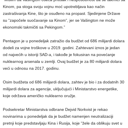
Kinom, pa stoga svoju vojnu moć upotrebljava kao način
zastrašivanja Kine, što je osuđeno na propast. Sjedinjene Države
su “započele suočavanje sa Kinom“, jer se Vašington ne može
ekonomski takmičiti sa Pekingom.”
Pentagon je u ponedeljak zatražio da budžet od 686 milijardi dolara
dodeli za vojne troškove u 2019. godini. Zahtevani iznos je jedan
od najvećih u istoriji SAD-a, i takođe je fokusiran na povećanje
nuklearnog arsenala u zemlji. Ovaj budžet je za 80 milijardi dolara
veći u odnosu na 2017. godinu.
Osim budžeta od 686 milijardi dolara, zahtev je bio i za dodatnih 30
milijardi dolara za agencije, uključujući i Ministarstvo energetike,
koje održava američko nuklearno oružje.
Podsekretar Ministarstva odbrane Dejvid Norkvist je rekao
novinarima u ponedeljak da je budžet namenjen neutralizaciji
pretnji koje predstavljaju Kina i Rusija, koje “žele da oblikuju svet u