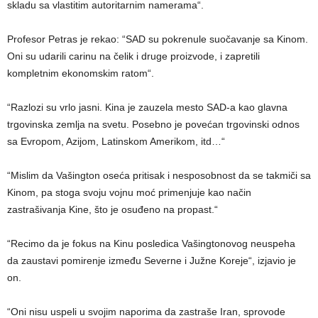
skladu sa vlastitim autoritarnim namerama“.
Profesor Petras je rekao: “SAD su pokrenule suočavanje sa Kinom.
Oni su udarili carinu na čelik i druge proizvode, i zapretili
kompletnim ekonomskim ratom“.
“Razlozi su vrlo jasni. Kina je zauzela mesto SAD-a kao glavna
trgovinska zemlja na svetu. Posebno je povećan trgovinski odnos
sa Evropom, Azijom, Latinskom Amerikom, itd…“
“Mislim da Vašington oseća pritisak i nesposobnost da se takmiči sa
Kinom, pa stoga svoju vojnu moć primenjuje kao način
zastrašivanja Kine, što je osuđeno na propast.“
“Recimo da je fokus na Kinu posledica Vašingtonovog neuspeha
da zaustavi pomirenje između Severne i Južne Koreje“, izjavio je
on.
“Oni nisu uspeli u svojim naporima da zastraše Iran, sprovode