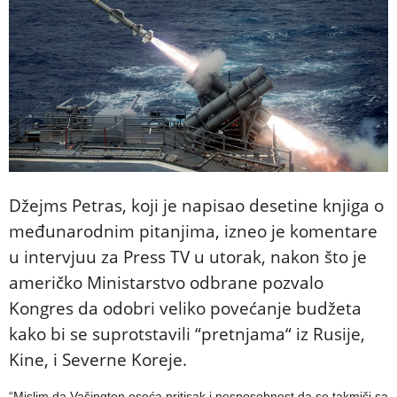
Džejms Petras, koji je napisao desetine knjiga o
međunarodnim pitanjima, izneo je komentare
u intervjuu za Press TV u utorak, nakon što je
američko Ministarstvo odbrane pozvalo
Kongres da odobri veliko povećanje budžeta
kako bi se suprotstavili “pretnjama“ iz Rusije,
Kine, i Severne Koreje.
“Mislim da Vašington oseća pritisak i nesposobnost da se takmiči sa