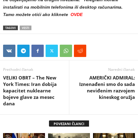
instalirati na mobilnim telefonima ili desktop računarima.
Tamo možete otići ako kliknete
OVDE
TAGOVI
VESTI
Prethodni članak
Naredni članak
VELIKI OBRT – The New
AMERIČKI ADMIRAL:
York Times: Iran dobija
Iznenađeni smo do sada
kapacitet nuklearne
neviđenim razvojem
bojeve glave za mesec
kineskog oružja
dana
POVEZANI ČLANCI