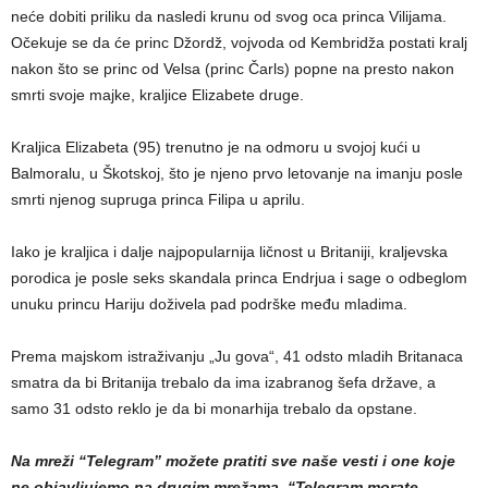
neće dobiti priliku da nasledi krunu od svog oca princa Vilijama.
Očekuje se da će princ Džordž, vojvoda od Kembridža postati kralj
nakon što se princ od Velsa (princ Čarls) popne na presto nakon
smrti svoje majke, kraljice Elizabete druge.
Kraljica Elizabeta (95) trenutno je na odmoru u svojoj kući u
Balmoralu, u Škotskoj, što je njeno prvo letovanje na imanju posle
smrti njenog supruga princa Filipa u aprilu.
Iako je kraljica i dalje najpopularnija ličnost u Britaniji, kraljevska
porodica je posle seks skandala princa Endrjua i sage o odbeglom
unuku princu Hariju doživela pad podrške među mladima.
Prema majskom istraživanju „Ju gova“, 41 odsto mladih Britanaca
smatra da bi Britanija trebalo da ima izabranog šefa države, a
samo 31 odsto reklo je da bi monarhija trebalo da opstane.
Na mreži “Telegram” možete pratiti sve naše vesti i one koje
ne objavljujemo na drugim mrežama. “Telegram morate