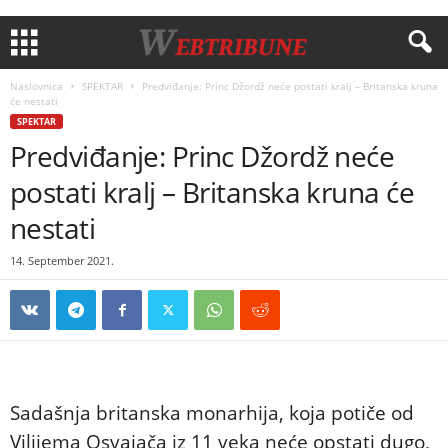
Naslovnica
SPEKTAR
Predviđanje: Princ Džordž neće postati kralj – Britanska kruna
će nestati
SPEKTAR
Predviđanje: Princ Džordž neće
postati kralj – Britanska kruna će
nestati
14. September 2021.
Sadašnja britanska monarhija, koja potiče od
Vilijema Osvajača iz 11 veka neće opstati dugo,