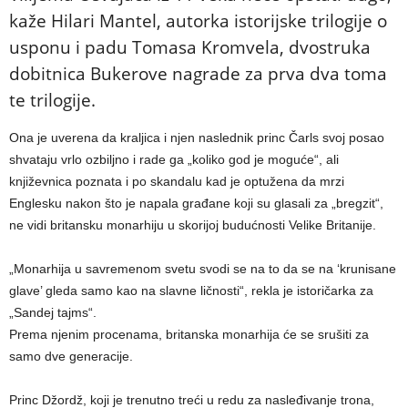
kaže Hilari Mantel, autorka istorijske trilogije o
usponu i padu Tomasa Kromvela, dvostruka
dobitnica Bukerove nagrade za prva dva toma
te trilogije.
Ona je uverena da kraljica i njen naslednik princ Čarls svoj posao
shvataju vrlo ozbiljno i rade ga „koliko god je moguće“, ali
književnica poznata i po skandalu kad je optužena da mrzi
Englesku nakon što je napala građane koji su glasali za „bregzit“,
ne vidi britansku monarhiju u skorijoj budućnosti Velike Britanije.
„Monarhija u savremenom svetu svodi se na to da se na ‘krunisane
glave’ gleda samo kao na slavne ličnosti“, rekla je istoričarka za
„Sandej tajms“.
Prema njenim procenama, britanska monarhija će se srušiti za
samo dve generacije.
Princ Džordž, koji je trenutno treći u redu za nasleđivanje trona,