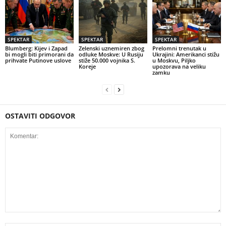
SPEKTAR
SPEKTAR
SPEKTAR
Blumberg: Kijev i Zapad
Zelenski uznemiren zbog
Prelomni trenutak u
bi mogli biti primorani da
odluke Moskve: U Rusiju
Ukrajini: Amerikanci stižu
prihvate Putinove uslove
stiže 50.000 vojnika S.
u Moskvu, Piljko
Koreje
upozorava na veliku
zamku
OSTAVITI ODGOVOR