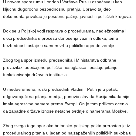
U novom sporazumu London i Varšava Rusiju označavaju kao
ključnu dugoročnu bezbednosnu pretnju. Upravo taj deo
dokumenta privukao je posebnu pažnju javnosti i političkih krugova.
Dok se u Poljskoj vodi rasprava o procedurama, nadležnostima i
ulozi predsednika u procesu donošenja važnih odluka, tema
bezbednosti ostaje u samom vrhu političke agende zemlje.
Zbog toga spor između predsednika i Ministarstva odbrane
prevazilazi uobičajene političke nesuglasice i postaje pitanje
funkcionisanja državnih institucija.
U međuvremenu, ruski predsednik Vladimir Putin je u petak,
odgovarajući na pitanja medija, ponovio stav da Rusija nikada nije
imala agresivne namere prema Evropi. On je tom prilikom ocenio
da zapadne države iznose netačne tvrdnje o namerama Moskve.
Zbog svega toga spor oko britansko-poljskog pakta prerastao je iz
proceduralnog pitanja u jedan od najzapaženijih političkih sukoba u