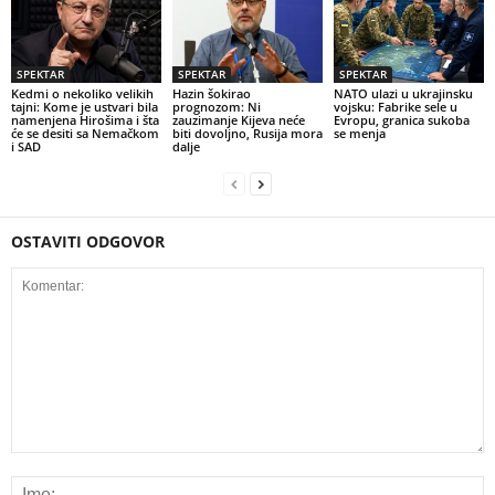
SPEKTAR
SPEKTAR
SPEKTAR
Kedmi o nekoliko velikih
Hazin šokirao
NATO ulazi u ukrajinsku
tajni: Kome je ustvari bila
prognozom: Ni
vojsku: Fabrike sele u
namenjena Hirošima i šta
zauzimanje Kijeva neće
Evropu, granica sukoba
će se desiti sa Nemačkom
biti dovoljno, Rusija mora
se menja
i SAD
dalje
OSTAVITI ODGOVOR