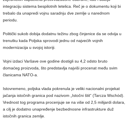
integraciju sistema bespilotnih letelica. Reč je o dokumentu koji bi
trebalo da unapredi vojnu saradnju dve zemlje u narednom
periodu.
Politički sukob dobija dodatnu težinu zbog činjenice da se odvija u
trenutku kada Poljska sprovodi jednu od najvećih vojnih
modernizacija u svojoj istoriji.
Vojni izdaci Varšave ove godine dostigli su 4,2 odsto bruto
domaćeg proizvoda, što predstavlja najviši procenat među svim
članicama NATO-a.
Istovremeno, poljska vlada pokrenula je veliki nacionalni projekat
jačanja istočnih granica pod nazivom „Istočni štit“ (Tarcza Wschód).
Vrednost tog programa procenjuje se na više od 2,5 milijardi dolara,
a cilj je dodatno unapređenje bezbednosne infrastrukture duž
istočnih granica zemlje.