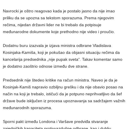
Navrocki je oštro reagovao kada je postalo jasno da nije imao
priliku da se upozna sa tekstom sporazuma. Prema njegovim
rečima, nijedan državni lider ne bi trebalo da potpisuje
međunarodne dokumente koje prethodno nije video i proučio.
Dodatnu buru izazvala je izjava ministra odbrane Vladislava
Kosinjaka-Kamiša, koji je pokušao da objasni situaciju rečima da
kancelarija predsednika „nije pupak sveta“. Takav komentar samo
je dodatno zaoštrio odnose između dve strane.
Predsednik nije štedeo kritike na račun ministra. Naveo je da je
Kosinjak-Kamiš napravio ozbiljnu grešku i da nije obavio posao na
način na koji je trebalo, ističući da je potpuno neprihvatljivo da šef
države bude isključen iz procesa upoznavanja sa sadržajem važnih
međunarodnih sporazuma.
Sporni pakt između Londona i Varšave predviđa stvaranje
zajedničkih kapaciteta protivvazdušne odbrane, kao i dublju