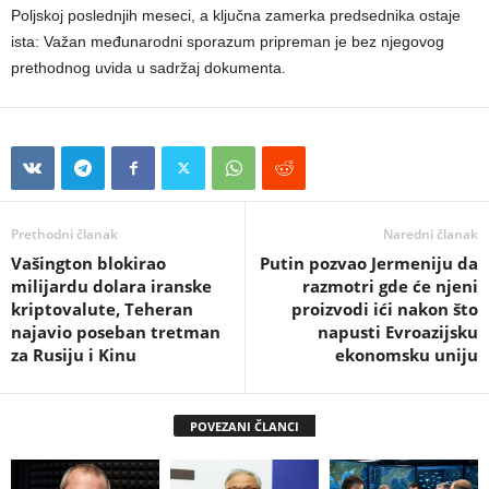
Poljskoj poslednjih meseci, a ključna zamerka predsednika ostaje
ista: Važan međunarodni sporazum pripreman je bez njegovog
prethodnog uvida u sadržaj dokumenta.
Prethodni članak
Naredni članak
Vašington blokirao
Putin pozvao Jermeniju da
milijardu dolara iranske
razmotri gde će njeni
kriptovalute, Teheran
proizvodi ići nakon što
najavio poseban tretman
napusti Evroazijsku
za Rusiju i Kinu
ekonomsku uniju
POVEZANI ČLANCI