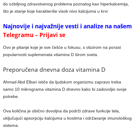
do ozbiljnog zdravstvenog problema poznatog kao hiperkalcemija,
što je stanje koje karakteriše visok nivo kalcijuma u krvi.
Najnovije i najvažnije vesti i analize na našem
Telegramu – Prijavi se
Ovo je pitanje koje je sve češće u fokusu, s obzirom na porast
popularnosti suplemenata vitamina D širom sveta.
Preporučena dnevna doza vitamina D
Ahmad Abd Elbari ističe da ljudskom organizmu zapravo treba
samo 10 mikrograma vitamina D dnevno kako bi zadovoljio svoje
potrebe.
Ova količina je obično dovoljna da podrži zdrave funkcije tela,
uključujući apsorpciju kalcijuma u kostima i održavanje imunološkog
sistema.