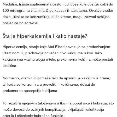
Međutim, tržište suplemenata često nudi doze koje dostižu čak i do
100 mikrograma vitamina D po kapsuli ili tabletama. Ovakve visoke
doze, ukoliko se konzumiraju duže vreme, mogu izazvati ozbiljne
posledice po zdravlje.
Šta je hiperkalcemija i kako nastaje?
Hiperkalcemija, stanje koje Abd Elbari povezuje sa predoziranjem
vitaminom D, predstavlja povećan nivo kalcijuma u krvi. Iako
kalcijum ima vitalnu ulogu u telu, prekomerna količina može postati
toksična.
Normalno, vitamin D pomaže telu da apsorbuje kalcijum iz hrane,
ali kada se konzumira u prevelikim količinama, dolazi do
prekomerne apsorpcije kalcijuma.
To rezultira njegovim taloženjem u tkivima poput srca i bubrega, što
može dovesti do ozbiljnih komplikacija, uključujući kalcifikaciju
arterija i oštećenje bubrežne funkcije.