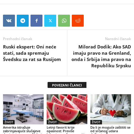
Prethodni članak
Naredni članak
Ruski ekspert: Oni neće
Milorad Dodik: Ako SAD
stati, sada spremaju
imaju pravo na Grenland,
Švedsku za rat sa Rusijom
onda i Srbija ima pravo na
Republiku Srpsku
POVEZANI ČLANCI
ŽIVOT
ŽIVOT
ŽIVOT
Amerika istražuje
Letnji favorit krije
Da li je moguće zaštititi se
zabrinjavajuće slučajeve
opasnost: Previše
od srčanog udara