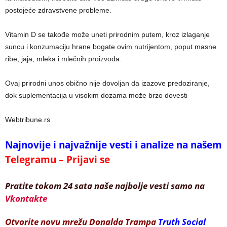
postojeće zdravstvene probleme.
Vitamin D se takođe može uneti prirodnim putem, kroz izlaganje
suncu i konzumaciju hrane bogate ovim nutrijentom, poput masne
ribe, jaja, mleka i mlečnih proizvoda.
Ovaj prirodni unos obično nije dovoljan da izazove predoziranje,
dok suplementacija u visokim dozama može brzo dovesti
Webtribune.rs
Najnovije i najvažnije vesti i analize na našem
Telegramu – Prijavi se
Pratite tokom 24 sata naše najbolje vesti samo na
Vkontakte
Otvorite novu mrežu Donalda Trampa
Truth Social