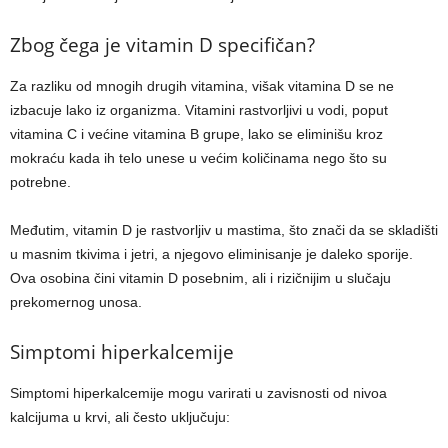
Zbog čega je vitamin D specifičan?
Za razliku od mnogih drugih vitamina, višak vitamina D se ne
izbacuje lako iz organizma. Vitamini rastvorljivi u vodi, poput
vitamina C i većine vitamina B grupe, lako se eliminišu kroz
mokraću kada ih telo unese u većim količinama nego što su
potrebne.
Međutim, vitamin D je rastvorljiv u mastima, što znači da se skladišti
u masnim tkivima i jetri, a njegovo eliminisanje je daleko sporije.
Ova osobina čini vitamin D posebnim, ali i rizičnijim u slučaju
prekomernog unosa.
Simptomi hiperkalcemije
Simptomi hiperkalcemije mogu varirati u zavisnosti od nivoa
kalcijuma u krvi, ali često uključuju: