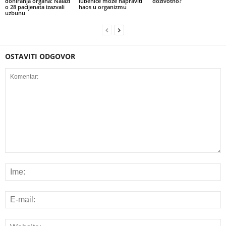
doniranja organa: Nalazi
lubenice može napraviti
doživotno?
o 28 pacijenata izazvali
haos u organizmu
uzbunu
OSTAVITI ODGOVOR