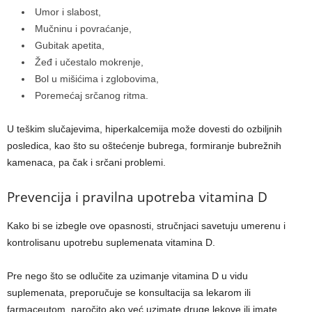
Umor i slabost,
Mučninu i povraćanje,
Gubitak apetita,
Žeđ i učestalo mokrenje,
Bol u mišićima i zglobovima,
Poremećaj srčanog ritma.
U teškim slučajevima, hiperkalcemija može dovesti do ozbiljnih
posledica, kao što su oštećenje bubrega, formiranje bubrežnih
kamenaca, pa čak i srčani problemi.
Prevencija i pravilna upotreba vitamina D
Kako bi se izbegle ove opasnosti, stručnjaci savetuju umerenu i
kontrolisanu upotrebu suplemenata vitamina D.
Pre nego što se odlučite za uzimanje vitamina D u vidu
suplemenata, preporučuje se konsultacija sa lekarom ili
farmaceutom, naročito ako već uzimate druge lekove ili imate